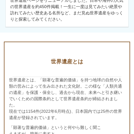
世界遺産ページをリニューアルしました。日本や海外の人気
の世界遺産を約450件掲載！一生に一度は見てみたい絶景や
訪れてみたい歴史ある名所など、まだ見ぬ世界遺産をゆっく
りと探索してみてください。
世界遺産とは
世界遺産とは、「顕著な普遍的価値」を持つ地球の自然や人
類の営みによって生み出された文化財。この様な「人類共通
の遺産」を保護・保全し、過去から現在、未来へと引き継い
でいくための国際条約として世界遺産条約が締結されまし
た。
現在では1154件(2022年6月時点)、日本国内では25件の世界
遺産が登録されています。
「顕著な普遍的価値」というと何やら難しく聞こ
えますが、簡単に表すと