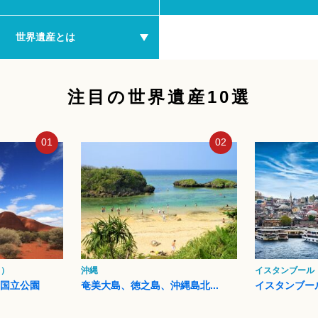
世界遺産とは
注目の世界遺産10選
01
02
ク）
沖縄
イスタンブール
タ国立公園
奄美大島、徳之島、沖縄島北...
イスタンブー