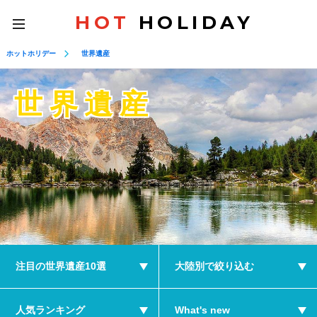
HOT
HOLIDAY
toggle
navigation
ホットホリデー
世界遺産
世界遺産
注目の世界遺産10選
大陸別で絞り込む
人気ランキング
What's new