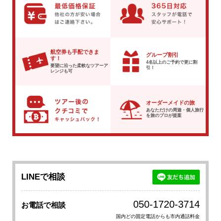
航空券も手配できま
グループ割引
す！
4名以上のご予約で
更に割
要望に沿った柔軟な
ツアーア
引！
レンジも可
オーダーメイドの旅
あなただけの周遊・個人旅行
を
旅のプロが提案
LINEで相談
050-1720-3714
お電話で相談
国内どの固定電話からも市内通話料金