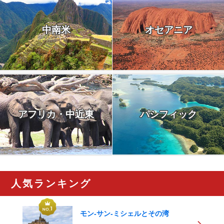
中南米
オセアニア
アフリカ・中近東
パシフィック
人気ランキング
モン-サン-ミシェルとその湾