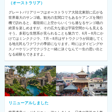
（オーストラリア）
グレートバリアリーフはオーストラリア大陸北東部に広がる
世界最大のサンゴ礁。観光の玄関口でもあるケアンズを飛行
機で訪れると、着陸前に上空からいくつも連なるサンゴ礁の
絶景を楽しめますが、その広大な姿は宇宙空間からも見える
そう。多彩な生態系が見られることも魅力で、6月～8月にか
けてはミンククジラ、7月～8月はザトウクジラが回遊してく
る地元民もワクワクの季節になります。時にはダイビングや
スノーケリングでクジラと一緒に泳ぐなんて一生の思い出と
なる経験もできますよ。
リニューアルしました