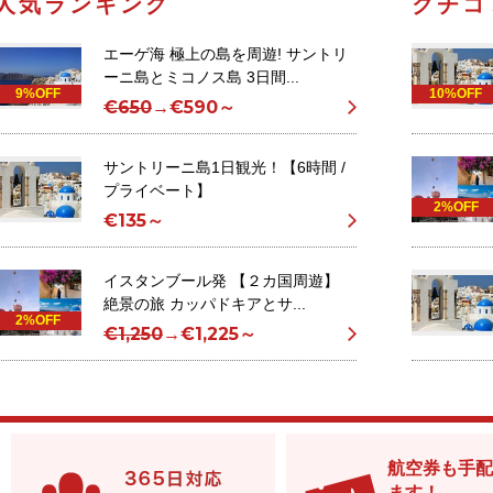
人気ランキング
クチコ
エーゲ海 極上の島を周遊! サントリ
ーニ島とミコノス島 3日間...
9%OFF
10%OFF
€650
→
€590～
サントリーニ島1日観光！【6時間 /
プライベート】
2%OFF
€135～
イスタンブール発 【２カ国周遊】
絶景の旅 カッパドキアとサ...
2%OFF
€1,250
→
€1,225～
航空券も手配
ます！