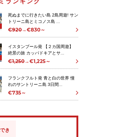
ミランキング
死ぬまでに行きたい島 2島周遊! サン
トリーニ島とミコノス島 ...
€920
→
€830～
イスタンブール発 【２カ国周遊】
絶景の旅 カッパドキアとサ...
€1,250
→
€1,225～
フランクフルト発 青と白の世界 憧
れのサントリーニ島 3日間...
€735～
でき