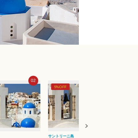
03
04
9%OFF
9%O
ロンドン
アテネ