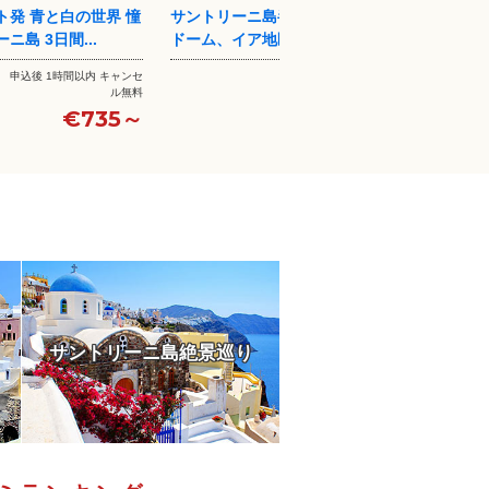
島半日観光！ブルー
ロンドン発 世界一綺麗な島 サント
エーゲ
区などを訪問...
リーニ島を満喫の2日間【往...
リーニ島
4日前までキャンセル無料
申込後 1時間以内 キャンセ
ル無料
€100～
￡620～
サントリーニ島絶景巡り