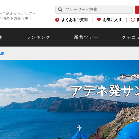
ー予約ホットホリデー
ク他の予約受付中！
よくあるご質問
お気に入り
集
ランキング
新着ツアー
クチコ
ニ島
エーゲ
アテネ発サ