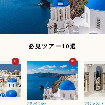
必見ツアー10選
01
02
5%OFF
フランクフルト
サントリーニ島