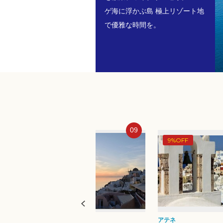
ゲ海に浮かぶ島 極上リゾート地
で優雅な時間を。
09
10
9%OFF
アテネ
フランクフルト