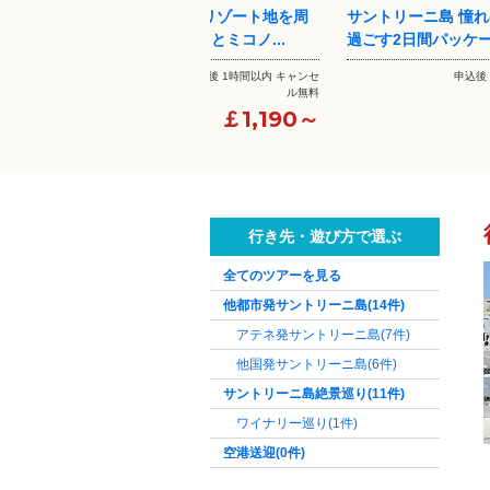
地を周
サントリーニ島 憧れの極上空間で
フランクフルト発 
..
過ごす2日間パッケージ【ア...
2つの島周遊 サントリ
内 キャンセ
申込後 1時間以内 キャンセ
申込後
ル無料
ル無料
190～
€490～
行き先・遊び方で選ぶ
全てのツアーを見る
他都市発サントリーニ島
(14件)
アテネ発サントリーニ島
(7件)
他国発サントリーニ島
(6件)
サントリーニ島絶景巡り
(11件)
ワイナリー巡り
(1件)
空港送迎
(0件)