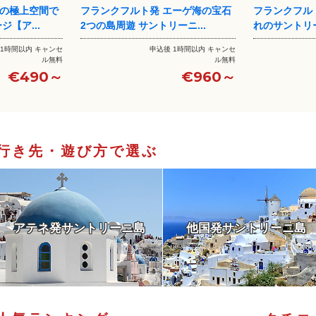
エーゲ海の宝石
フランクフルト発 青と白の世界 憧
サントリーニ
ーニ...
れのサントリーニ島 3日間...
ドーム、イア地
 1時間以内 キャンセ
申込後 1時間以内 キャンセ
ル無料
ル無料
€960～
€735～
行き先・遊び方で選ぶ
アテネ発サントリーニ島
他国発サントリーニ島