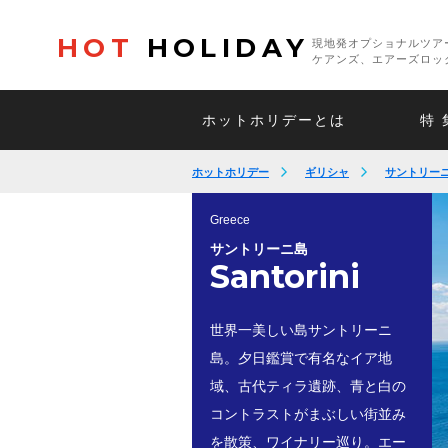
HOT
HOLIDAY
現地発オプショナルツア
ケアンズ、エアーズロッ
ホットホリデーとは
特 
ホットホリデー
ギリシャ
サントリー
Greece
サントリーニ島
Santorini
世界一美しい島サントリーニ
島。夕日鑑賞で有名なイア地
域、古代ティラ遺跡、青と白の
コントラストがまぶしい街並み
を散策、ワイナリー巡り。エー