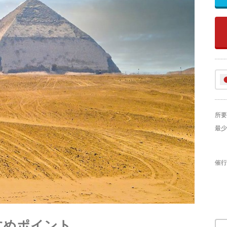
所要
最少
催行
すめポイント