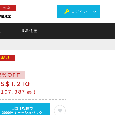
ログイン
閲覧履歴
ミ
世界遺産
SALE
9%OFF
S$
1,210
¥197,387
)
税込
口コミ投稿で
2000円キャッシュバック