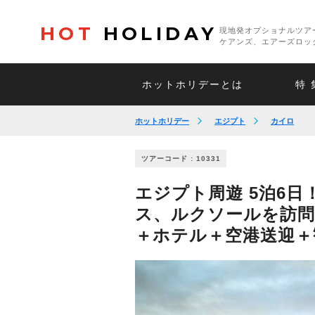
HOT
HOLIDAY
現地発オプショナルツア
ケアンズ、エアーズロッ
ホットホリデーとは
特 
ホットホリデー
エジプト
カイロ
ツアーコード : 10331
エジプト周遊 5泊6
ス、ルクソールを訪問
＋ホテル＋空港送迎＋