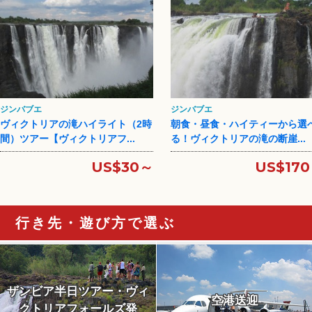
ジンバブエ
ジンバブエ
ヴィクトリアの滝ハイライト（2時
朝食・昼食・ハイティーから選
間）ツアー【ヴィクトリアフ...
る！ヴィクトリアの滝の断崖...
US$30～
US$17
行き先・遊び方で選ぶ
ザンビア半日ツアー・ヴィ
空港送迎
クトリアフォールズ発