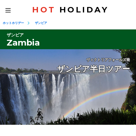
HOT
HOLIDAY
toggle
navigation
ホットホリデー
ザンビア
ザンビア
Zambia
ヴィクトリアフォールズ発
ザンビア半日ツアー