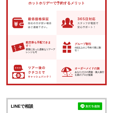
ホットホリデーで
予約するメリット
航空券も手配できま
グループ割引
す！
4名以上のご予約で
更に割
要望に沿った柔軟な
ツアーア
引！
レンジも可
オーダーメイドの旅
あなただけの周遊・個人旅行
を
旅のプロが提案
LINEで相談