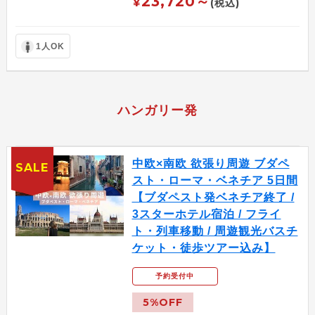
23,720～
¥
(税込)
1人OK
ハンガリー発
中欧×南欧 欲張り周遊 ブダペ
SALE
スト・ローマ・ベネチア 5日間
【ブダペスト発ベネチア終了 /
3スターホテル宿泊 / フライ
ト・列車移動 / 周遊観光バスチ
ケット・徒歩ツアー込み】
予約受付中
5%OFF