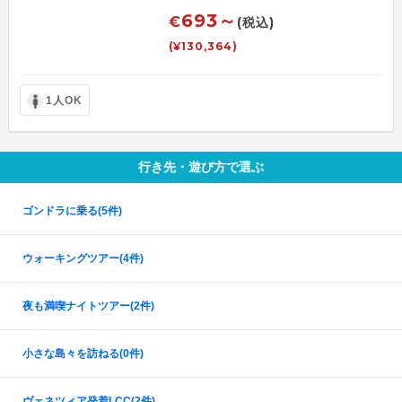
693～
€
(税込)
(¥130,364)
1人OK
行き先・遊び方で選ぶ
ゴンドラに乗る
(5件)
ウォーキングツアー
(4件)
夜も満喫ナイトツアー
(2件)
小さな島々を訪ねる
(0件)
ヴェネツィア発着LCC
(2件)