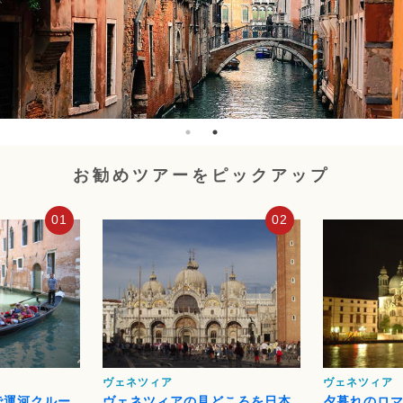
お勧めツアーをピックアップ
01
02
ヴェネツィア
ヴェネツィア
で運河クルー
ヴェネツィアの見どころを日本
夕暮れのロ