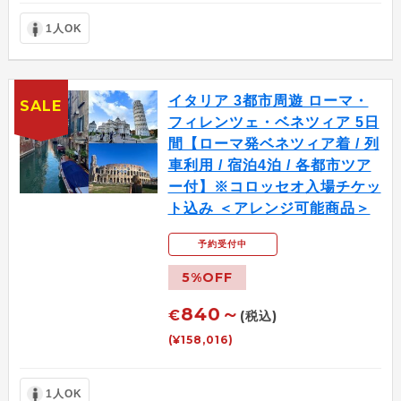
1人OK
イタリア 3都市周遊 ローマ・
SALE
フィレンツェ・ベネツィア 5日
間【ローマ発ベネツィア着 / 列
車利用 / 宿泊4泊 / 各都市ツア
ー付】※コロッセオ入場チケッ
ト込み ＜アレンジ可能商品＞
予約受付中
5%OFF
840～
€
(税込)
(¥158,016)
1人OK