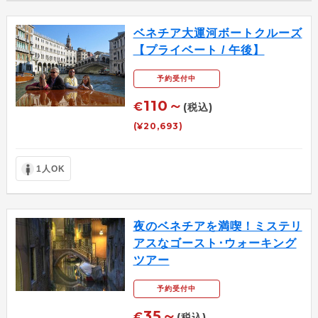
ベネチア大運河ボートクルーズ
【プライベート / 午後】
予約受付中
110～
€
(税込)
(¥20,693)
1人OK
夜のベネチアを満喫！ミステリ
アスなゴースト･ウォーキング
ツアー
予約受付中
35～
€
(税込)