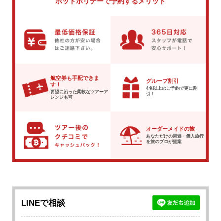
ホットホリデーで
予約するメリット
航空券も手配できま
グループ割引
す！
4名以上のご予約で
更に割
要望に沿った柔軟な
ツアーア
引！
レンジも可
オーダーメイドの旅
あなただけの周遊・個人旅行
を
旅のプロが提案
LINEで相談