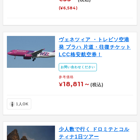
(¥6,584)
ヴェネツィア ・トレビソ空港
発 プラハ 片道・往復チケット
LCC格安航空券！
お問い合わせください
参考価格
18,811～
¥
(税込)
1人OK
少人数で行く ドロミテとコル
ティナ1日ツアー