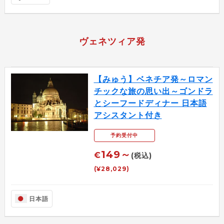
ヴェネツィア発
【みゅう】ベネチア発～ロマン
チックな旅の思い出～ゴンドラ
とシーフードディナー 日本語
アシスタント付き
予約受付中
149～
€
(税込)
(¥28,029)
日本語