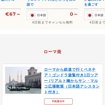
語で
を過ごす
€67～
0～
日本語
日本語
4日前までキャンセル無料
4日前ま
ローマ発
ローマから鉄道で行くベネチ
ア！ゴンドラ遊覧付き1日ツア
ー /リアルト橋からサン・マル
コ広場散策（日本語アシスタン
ト付き）
予約受付中