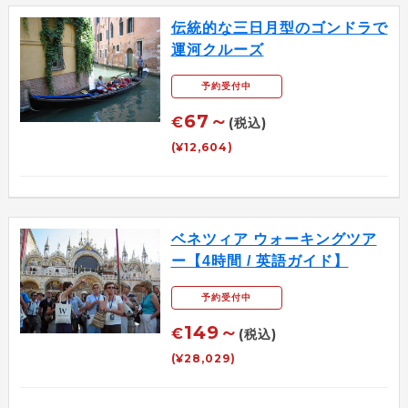
伝統的な三日月型のゴンドラで
運河クルーズ
予約受付中
67～
€
(税込)
(¥12,604)
ベネツィア ウォーキングツア
ー【4時間 / 英語ガイド】
予約受付中
149～
€
(税込)
(¥28,029)