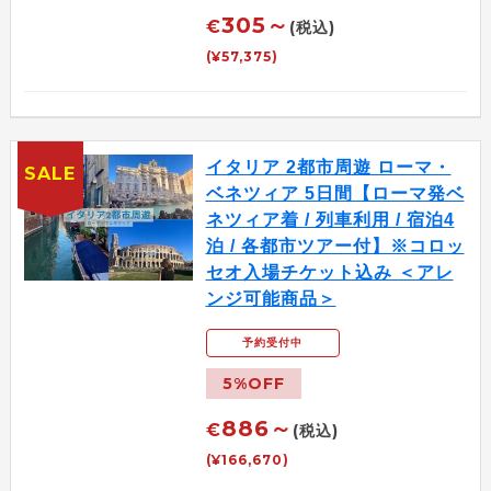
305～
€
(税込)
(¥57,375)
イタリア 2都市周遊 ローマ・
SALE
ベネツィア 5日間【ローマ発ベ
ネツィア着 / 列車利用 / 宿泊4
泊 / 各都市ツアー付】※コロッ
セオ入場チケット込み ＜アレ
ンジ可能商品＞
予約受付中
5%OFF
886～
€
(税込)
(¥166,670)