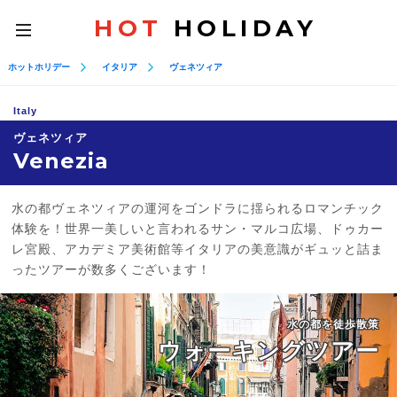
HOT
HOLIDAY
toggle
navigation
ホットホリデー
イタリア
ヴェネツィア
Italy
ヴェネツィア
Venezia
水の都ヴェネツィアの運河をゴンドラに揺られるロマンチック
体験を！世界一美しいと言われるサン・マルコ広場、ドゥカー
レ宮殿、アカデミア美術館等イタリアの美意識がギュッと詰ま
ったツアーが数多くございます！
水の都を徒歩散策
ウォーキングツアー