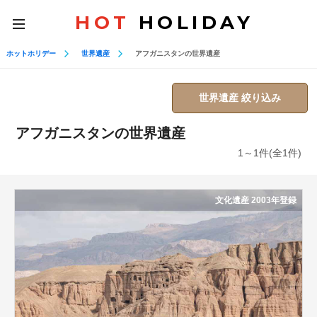
HOT
HOLIDAY
toggle
navigation
ホットホリデー
世界遺産
アフガニスタンの世界遺産
世界遺産 絞り込み
アフガニスタンの世界遺産
1～1件(全1件)
文化遺産 2003年登録