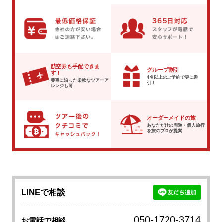
航空券も手配できま
グループ割引
す！
4名以上のご予約で
更に割
要望に沿った柔軟な
ツアーア
引！
レンジも可
オーダーメイドの旅
あなただけの周遊・個人旅行
を
旅のプロが提案
LINEで相談
050-1720-3714
お電話で相談