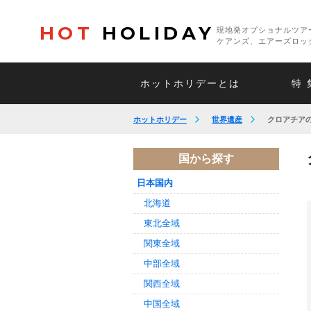
HOT
HOLIDAY
現地発オプショナルツア
ケアンズ、エアーズロッ
ホットホリデーとは
特 
ホットホリデー
世界遺産
クロアチア
国から探す
日本国内
北海道
東北全域
関東全域
中部全域
関西全域
中国全域