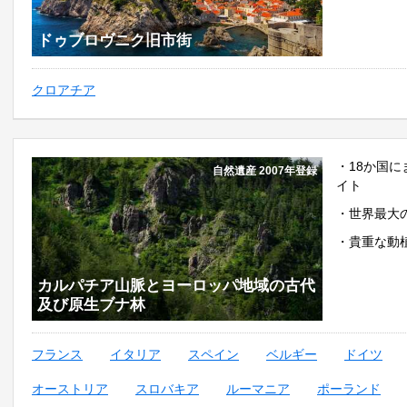
ドゥブロヴニク旧市街
クロアチア
・18か国
自然遺産 2007年登録
イト
・世界最大
・貴重な動
カルパチア山脈とヨーロッパ地域の古代
及び原生ブナ林
フランス
イタリア
スペイン
ベルギー
ドイツ
オーストリア
スロバキア
ルーマニア
ポーランド