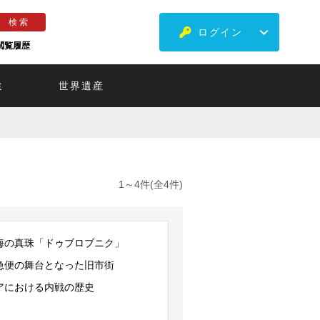
ログイン
閲覧履歴
ミ
世界遺産
1～4件(全4件)
海の真珠「ドゥブロブニク」
急便の舞台となった旧市街
アにおける内戦の歴史