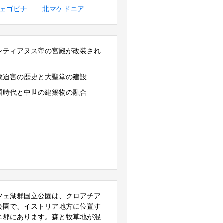
ェゴビナ
北マケドニア
レティアヌス帝の宮殿が改装され
教迫害の歴史と大聖堂の建設
国時代と中世の建築物の融合
ツェ湖群国立公園は、クロアチア
公園で、イストリア地方に位置す
ニ郡にあります。森と牧草地が混