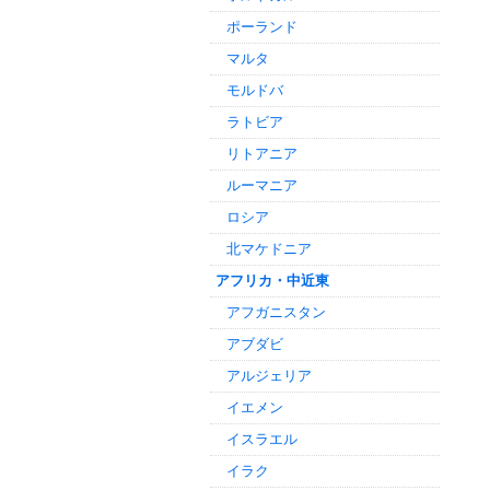
ポーランド
マルタ
モルドバ
ラトビア
リトアニア
ルーマニア
ロシア
北マケドニア
アフリカ・中近東
アフガニスタン
アブダビ
アルジェリア
イエメン
イスラエル
イラク