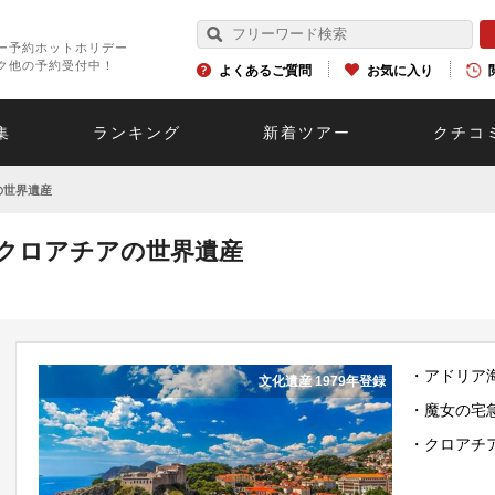
ー予約ホットホリデー
ク他の予約受付中！
よくあるご質問
お気に入り
集
ランキング
新着ツアー
クチコ
の世界遺産
クロアチアの世界遺産
・アドリア
文化遺産 1979年登録
・魔女の宅
・クロアチ