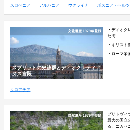
スロベニア
アルバニア
ウクライナ
ボスニア・ヘルツ
・ディオク
文化遺産 1979年登録
た街
・キリスト
・ローマ帝
スプリットの史跡群とディオクレティア
ヌス宮殿
クロアチア
プリトヴィ
自然遺産 1979年登録
最大の国立
る、ニカセ