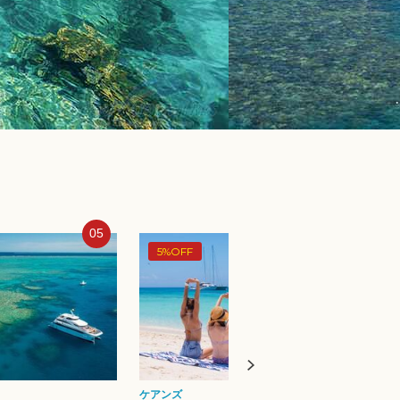
06
07
4%OFF
5%O
ケアンズ
ケアン