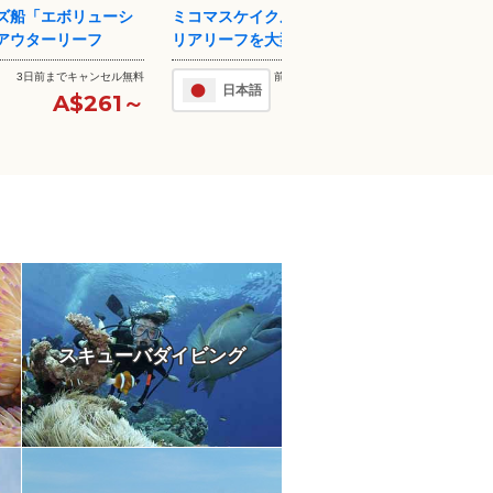
クルーズ グレートバ
熱帯の楽園！フィッツロイ島1日
無人島
型カタマラン...
(フェリーチケットのみ）
クラン
前日11:00までキャンセル無
2日前までキャンセル無料
日本語
料
A$109～
A$273～
スキューバダイビング