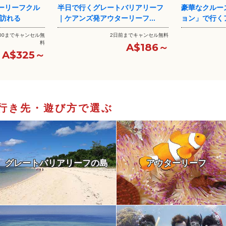
バリアリーフ
豪華なクルーズ船「エボリューシ
ミコマスケイ
リーフ...
ョン」で行くアウターリーフ
リアリーフを大
前までキャンセル無料
3日前までキャンセル無料
日本語
A$186～
A$261～
行き先・遊び方で選ぶ
グレートバリアリーフの島
アウターリーフ