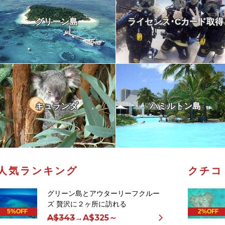
グリーン島
ライセンス･Cカード取得
キュランダ
ハミルトン島
人気ランキング
クチコ
グリーン島とアウターリーフクルー
ズ 贅沢に２ヶ所に訪れる
5%OFF
2%OFF
A$343
→
A$325～