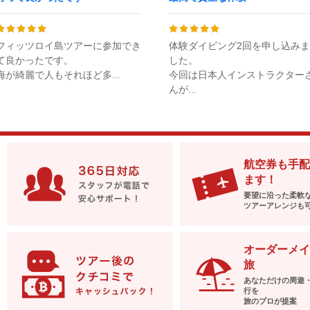
フィッツロイ島ツアーに参加でき
体験ダイビング2回を申し込みま
て良かったです。
した。
海が綺麗で人もそれほど多...
今回は日本人インストラクター
んが...
航空券も手配
ます！
要望に沿った柔軟
ツアーアレンジも
オーダーメイ
旅
あなただけの周遊
行を
旅のプロが提案