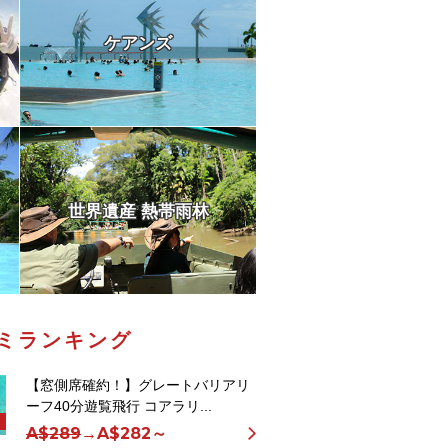
ケアンズ
世界遺産 熱帯雨林
ミランキング
【窓側席確約！】グレートバリアリ
ーフ40分遊覧飛行 コアラリ...
A$289
→
A$282～