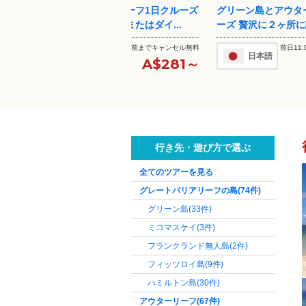
クルーズ
グリーン島とアウターリーフクル
半日で行くグレート
..
ーズ 贅沢に２ヶ所に訪れる
｜ケアンズ発アウター
ンセル無料
前日11:00までキャンセル無
2日
日本語
料
281～
A$325～
行き先・遊び方で選ぶ
全てのツアーを見る
グレートバリアリーフの島
(74件)
グリーン島
(33件)
ミコマスケイ
(3件)
フランクランド無人島
(2件)
フィッツロイ島
(9件)
ハミルトン島
(30件)
アウターリーフ
(67件)