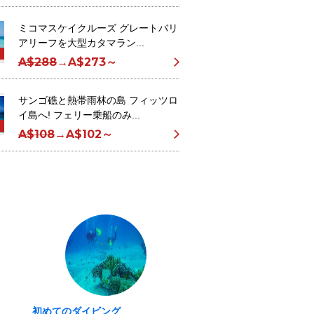
ミコマスケイクルーズ グレートバリ
アリーフを大型カタマラン...
A$288
→
A$273～
サンゴ礁と熱帯雨林の島 フィッツロ
イ島へ! フェリー乗船のみ...
A$108
→
A$102～
初めてのダイビング