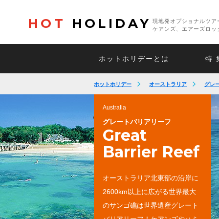
HOT
HOLIDAY
現地発オプショナルツア
ケアンズ、エアーズロッ
ホットホリデーとは
特 
ホットホリデー
オーストラリア
グレ
Australia
世界一大きなサンゴ礁群
グレートバリアリーフ
Great
グレートバリアリーフ
Barrier Reef
オーストラリア北東部の沿岸に
2600km以上に広がる世界最大
のサンゴ礁は世界遺産グレート