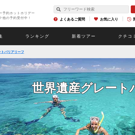
ー予約ホットホリデー
ク他の予約受付中！
よくあるご質問
お気に入り
集
ランキング
新着ツアー
クチコ
ートバリアリーフ
世界
空から見