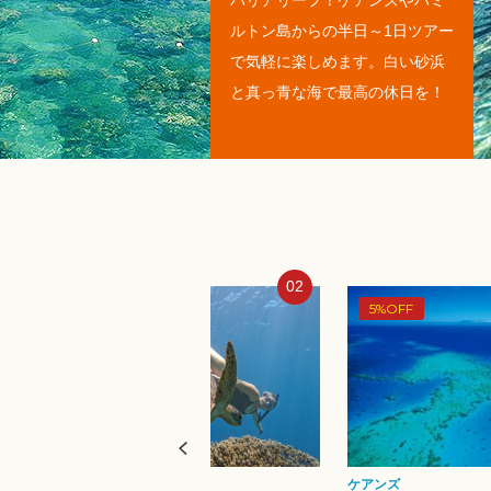
バリアリーフ！ケアンズやハミ
ルトン島からの半日～1日ツアー
で気軽に楽しめます。白い砂浜
と真っ青な海で最高の休日を！
02
03
5%OFF
5%OFF
ケアンズ
ケアンズ