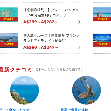
【窓側席確約！】グレートバリアリ
ーフ40分遊覧飛行 コアラリ...
2%OFF
5%OFF
A$289
→
A$282～
無人島クルーズ！世界遺産 フランク
ランドアイランド〈昼食付〉
5%OFF
6%OFF
A$260
→
A$247～
最新クチコミ
ご利用いただいたお客様の感想です
行って良かったです
最高で貴重な体験