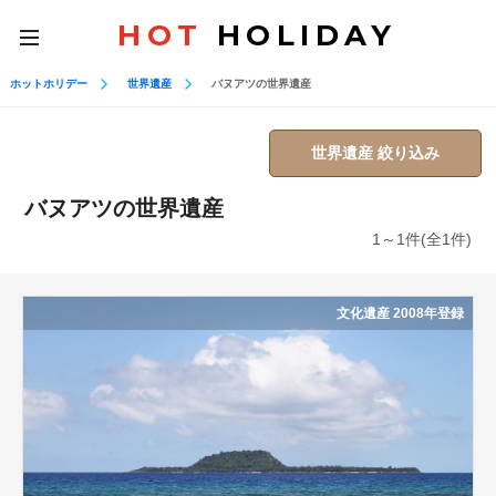
HOT
HOLIDAY
toggle
navigation
ホットホリデー
世界遺産
バヌアツの世界遺産
世界遺産 絞り込み
バヌアツの世界遺産
1～1件(全1件)
文化遺産 2008年登録