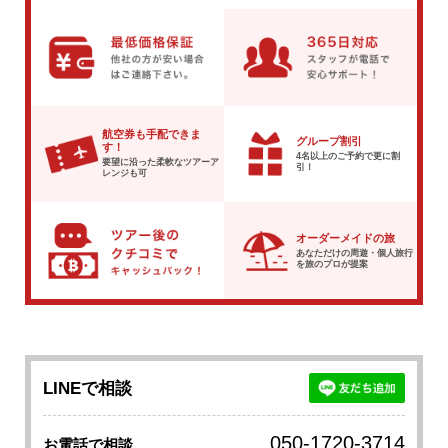
航空券も手配できま
グループ割引
す！
4名以上のご予約で
更に割
要望に沿った柔軟な
ツアーア
引！
レンジも可
オーダーメイドの旅
あなただけの周遊・個人旅行
を
旅のプロが提案
LINEで相談
050-1720-3714
お電話で相談