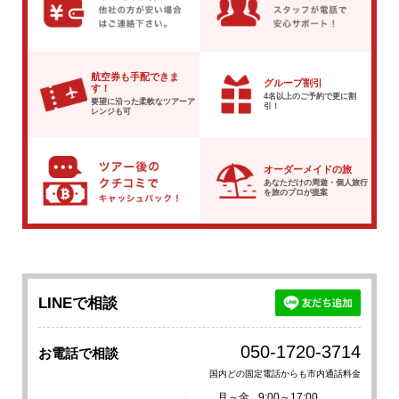
航空券も手配できま
グループ割引
す！
4名以上のご予約で
更に割
要望に沿った柔軟な
ツアーア
引！
レンジも可
オーダーメイドの旅
あなただけの周遊・個人旅行
を
旅のプロが提案
LINEで相談
050-1720-3714
お電話で相談
国内どの固定電話からも市内通話料金
月～金
9:00～17:00