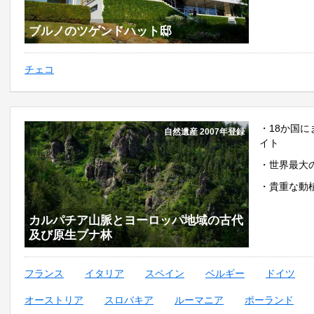
ブルノのツゲンドハット邸
チェコ
・18か国
自然遺産 2007年登録
イト
・世界最大
・貴重な動
カルパチア山脈とヨーロッパ地域の古代
及び原生ブナ林
フランス
イタリア
スペイン
ベルギー
ドイツ
オーストリア
スロバキア
ルーマニア
ポーランド