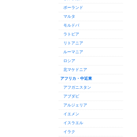
ポーランド
マルタ
モルドバ
ラトビア
リトアニア
ルーマニア
ロシア
北マケドニア
アフリカ・中近東
アフガニスタン
アブダビ
アルジェリア
イエメン
イスラエル
イラク