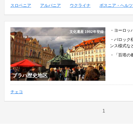
スロベニア
アルバニア
ウクライナ
ボスニア・ヘルツ
・ヨーロッ
文化遺産 1992年登録
・バロック
ンス様式な
・「百塔の
プラハ歴史地区
チェコ
1