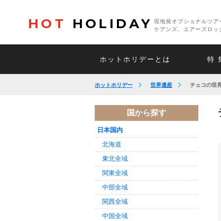
HOT
HOLIDAY
現地発オプショナルツア
ケアンズ、エアーズロッ
ホットホリデーとは
特 
ホットホリデー
世界遺産
チェコの世
国から探す
日本国内
北海道
東北全域
関東全域
中部全域
関西全域
中国全域