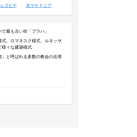
ェゴビナ
北マケドニア
パで最も古い街「プラハ」
様式、ロマネスク様式、ルネッサ
ど様々な建築様式
都」と呼ばれる多数の教会の尖塔