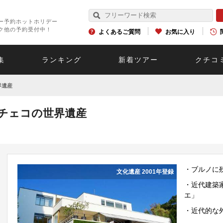
ー予約ホットホリデー
ク他の予約受付中！
よくあるご質問
お気に入り
集
ランキング
新着ツアー
クチコ
界遺産
チェコの世界遺産
・ブルノに
文化遺産 2001年登録
・近代建築
エ」
・近代的な