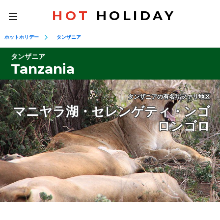
HOT
HOLIDAY
toggle
navigation
ホットホリデー
タンザニア
タンザニア
Tanzania
タンザニアの有名サファリ地区
マニヤラ湖・セレンゲティ・ンゴ
ロンゴロ