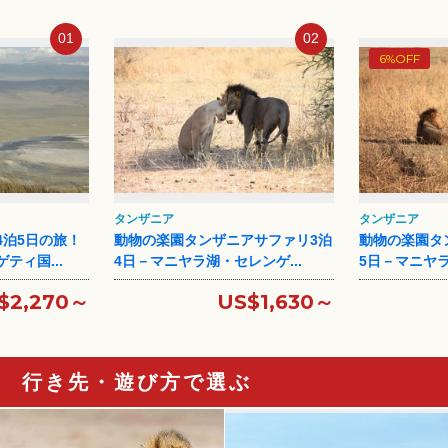
01
02
6%OFF
タンザニア
タンザニア
4泊5日の旅！
動物の楽園タンザニアサファリ3泊
動物の楽園タ
ティ国...
4日－マニヤラ湖・セレンゲ...
5日－マニヤラ
$2,270～
US$1,630～
行き先・遊び方で選ぶ