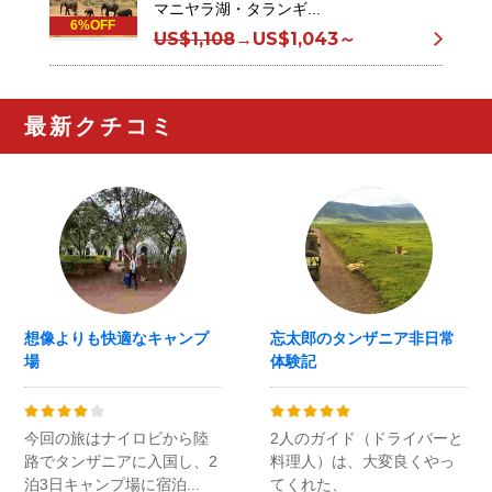
マニヤラ湖・タランギ...
6%OFF
US$1,108
→
US$1,043～
最新クチコミ
想像よりも快適なキャンプ
忘太郎のタンザニア非日常
場
体験記
今回の旅はナイロビから陸
2人のガイド（ドライバーと
路でタンザニアに入国し、2
料理人）は、大変良くやっ
泊3日キャンプ場に宿泊...
てくれた、