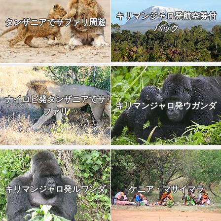
キリマンジャロ発航空券付
タンザニアでサファリ周遊
パック
ナイロビ発タンザニアでサ
キリマンジャロ発ウガンダ
ファリ
キリマンジャロ発ルワンダ
ケニア・マサイマラ