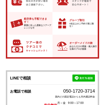
航空券も手配できま
グループ割引
す！
4名以上のご予約で
更に割
要望に沿った柔軟な
ツアーア
引！
レンジも可
オーダーメイドの旅
あなただけの周遊・個人旅行
を
旅のプロが提案
LINEで相談
050-1720-3714
お電話で相談
国内どの固定電話からも市内通話料金
月～金
9:00～17:00
年中無休