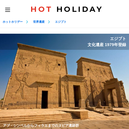
HOT
HOLIDAY
toggle
navigation
ホットホリデー
世界遺産
エジプト
エジプト
文化遺産 1979年登録
アブ・シンベルからフィラエまでのヌビア遺跡群