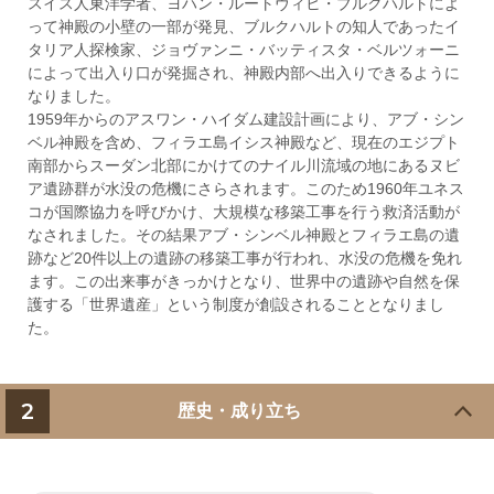
スイス人東洋学者、ヨハン・ルートヴィヒ・ブルクハルトによ
って神殿の小壁の一部が発見、ブルクハルトの知人であったイ
タリア人探検家、ジョヴァンニ・バッティスタ・ベルツォーニ
によって出入り口が発掘され、神殿内部へ出入りできるように
なりました。
1959年からのアスワン・ハイダム建設計画により、アブ・シン
ベル神殿を含め、フィラエ島イシス神殿など、現在のエジプト
南部からスーダン北部にかけてのナイル川流域の地にあるヌビ
ア遺跡群が水没の危機にさらされます。このため1960年ユネス
コが国際協力を呼びかけ、大規模な移築工事を行う救済活動が
なされました。その結果アブ・シンベル神殿とフィラエ島の遺
跡など20件以上の遺跡の移築工事が行われ、水没の危機を免れ
ます。この出来事がきっかけとなり、世界中の遺跡や自然を保
護する「世界遺産」という制度が創設されることとなりまし
た。
2
歴史・成り立ち