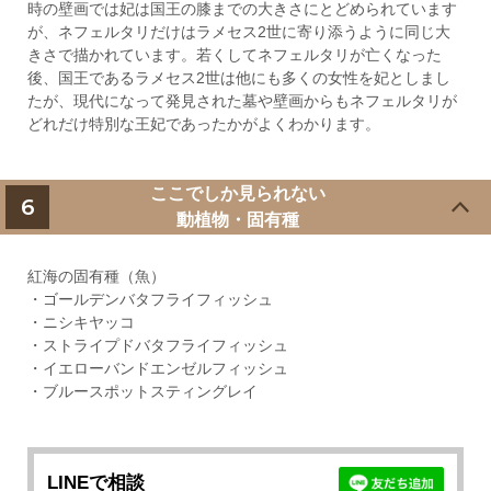
時の壁画では妃は国王の膝までの大きさにとどめられています
が、ネフェルタリだけはラメセス2世に寄り添うように同じ大
きさで描かれています。若くしてネフェルタリが亡くなった
後、国王であるラメセス2世は他にも多くの女性を妃としまし
たが、現代になって発見された墓や壁画からもネフェルタリが
どれだけ特別な王妃であったかがよくわかります。
ここでしか見られない
6
動植物・固有種
紅海の固有種（魚）
・ゴールデンバタフライフィッシュ
・ニシキヤッコ
・ストライプドバタフライフィッシュ
・イエローバンドエンゼルフィッシュ
・ブルースポットスティングレイ
LINEで相談