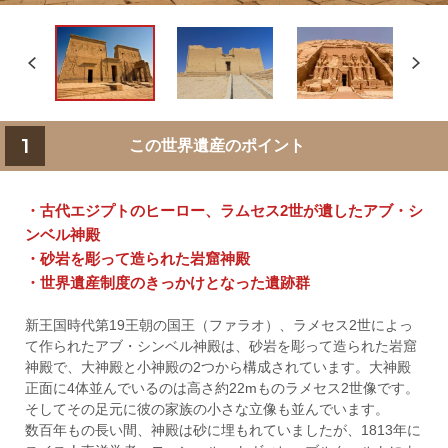
1
この世界遺産のポイント
・古代エジプトのヒーロー、ラムセス2世が遺したアブ・シ
ンベル神殿
・砂岩を彫って造られた岩窟神殿
・世界遺産制度のきっかけとなった遺跡群
新王国時代第19王朝の国王（ファラオ）、ラメセス2世によっ
て作られたアブ・シンベル神殿は、砂岩を彫って造られた岩窟
神殿で、大神殿と小神殿の2つから構成されています。大神殿
正面に4体並んでいるのは高さ約22mものラメセス2世像です。
そしてその足元に彼の家族の小さな立像も並んでいます。
数百年もの長い間、神殿は砂に埋もれていましたが、1813年に