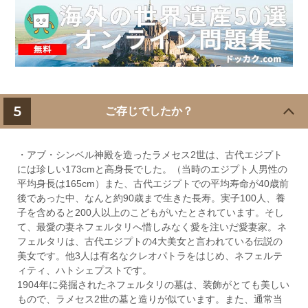
5
ご存じでしたか？
・アブ・シンベル神殿を造ったラメセス2世は、古代エジプト
には珍しい173cmと高身長でした。（当時のエジプト人男性の
平均身長は165cm）また、古代エジプトでの平均寿命が40歳前
後であった中、なんと約90歳まで生きた長寿。実子100人、養
子を含めると200人以上のこどもがいたとされています。そし
て、最愛の妻ネフェルタリへ惜しみなく愛を注いだ愛妻家。ネ
フェルタリは、古代エジプトの4大美女と言われている伝説の
美女です。他3人は有名なクレオパトラをはじめ、ネフェルテ
ィティ、ハトシェプストです。
1904年に発掘されたネフェルタリの墓は、装飾がとても美しい
もので、ラメセス2世の墓と造りが似ています。また、通常当