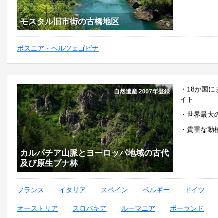
モスタル旧市街の古橋地区
ボスニア・ヘルツェゴビナ
・18か国
自然遺産 2007年登録
イト
・世界最大
・貴重な動
カルパチア山脈とヨーロッパ地域の古代
及び原生ブナ林
フランス
イタリア
スペイン
ベルギー
ドイツ
オーストリア
スロバキア
ルーマニア
ポーランド