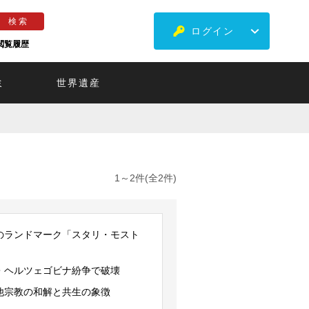
ログイン
閲覧履歴
ミ
世界遺産
1～2件(全2件)
のランドマーク「スタリ・モスト
」
・ヘルツェゴビナ紛争で破壊
他宗教の和解と共生の象徴