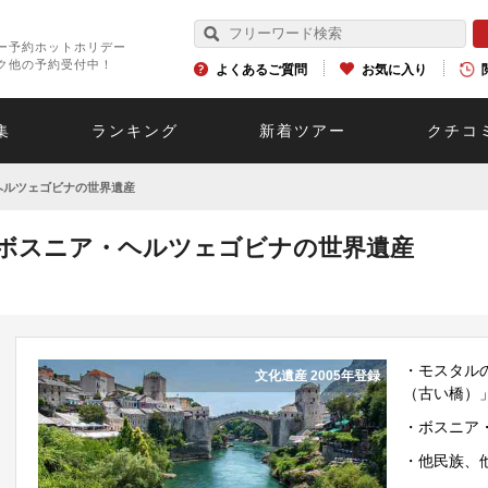
ー予約ホットホリデー
ク他の予約受付中！
よくあるご質問
お気に入り
集
ランキング
新着ツアー
クチコ
ヘルツェゴビナの世界遺産
ボスニア・ヘルツェゴビナの世界遺産
・モスタル
文化遺産 2005年登録
（古い橋）
・ボスニア
・他民族、