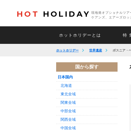
HOT
HOLIDAY
現地発オプショナルツア
ケアンズ、エアーズロッ
ホットホリデーとは
特 
ホットホリデー
世界遺産
ボスニア・
国から探す
日本国内
北海道
東北全域
関東全域
中部全域
関西全域
中国全域