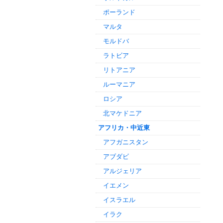
ポーランド
マルタ
モルドバ
ラトビア
リトアニア
ルーマニア
ロシア
北マケドニア
アフリカ・中近東
アフガニスタン
アブダビ
アルジェリア
イエメン
イスラエル
イラク