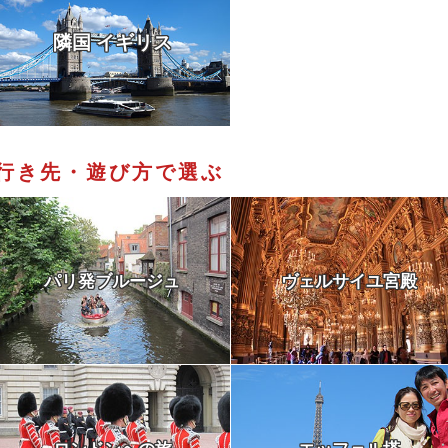
隣国 イギリス
行き先・遊び方で選ぶ
パリ発ブルージュ
ヴェルサイユ宮殿