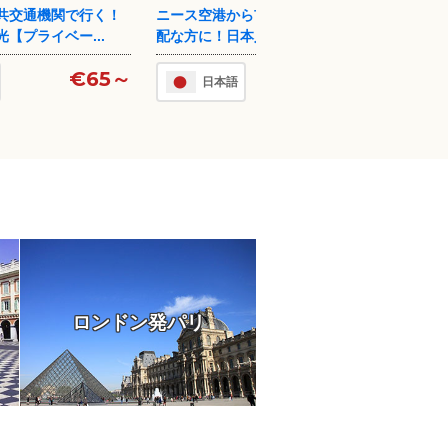
ら市内への移動が心
ルーブル美術館 半日 【日本語公認
ディズ
人アシスタン...
ガイド】
販売【
申込後 1時間以内 キャンセ
€30～
日本語
ル無料
€96～
ロンドン発パリ