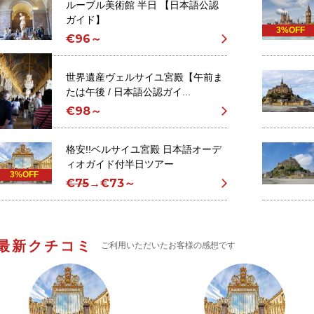
ルーブル美術館 半日 【日本語公認
ガイド】
3%OFF
€96～
世界遺産ヴェルサイユ宮殿【午前ま
たは午後 / 日本語公認ガイ...
€98～
格安!!ベルサイユ宮殿 日本語オーデ
ィオガイド付半日ツアー
3%OFF
€75
→
€73～
最新クチコミ
ご利用いただいたお客様の感想です