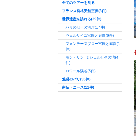
全てのツアーを見る
フランス発格安航空券
(8件)
世界遺産を訪れる
(29件)
パリのセーヌ河岸
(17件)
ヴェルサイユ宮殿と庭園
(6件)
フォンテーヌブロー宮殿と庭園
(1
件)
モン・サン=ミシェルとその湾
(4
件)
ロワール渓谷
(5件)
魅惑のパリ
(55件)
南仏・ニース
(11件)