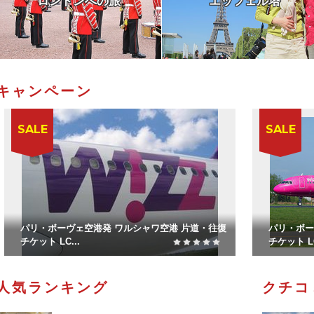
ロンドンへの旅
エッフェル塔
キャンペーン
SALE
SALE
パリ・ボーヴェ空港発ブカレスト空港 片道・往復
パリ・オル
チケット LCC...
LCC格安航空
人気ランキング
クチコ