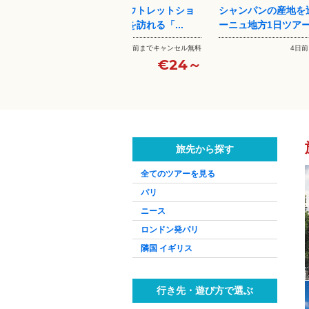
トショ
シャンパンの産地を巡るシャンパ
ユーロスターで行く
..
ーニュ地方1日ツアー【英語ガ...
ン日帰りツアー
ンセル無料
4日前までキャンセル無料
申込後
24～
€229～
旅先から探す
全てのツアーを見る
パリ
ニース
ロンドン発パリ
隣国 イギリス
行き先・遊び方で選ぶ