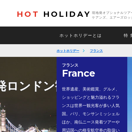
HOT
HOLIDAY
現地発オプショナルツア
ケアンズ、エアーズロッ
ホットホリデーとは
特 
ホットホリデー
フランス
フランス
France
華の都
パリ市内を楽しむ
世界遺産、美術鑑賞、グルメ、
ショッピングと魅力溢れるフラ
ンスは世界一観光客が多い人気
国。パリ、モンサンミッシェル
ほか、南仏ニース発着ツアーや
周辺国への格安航空券の取扱い