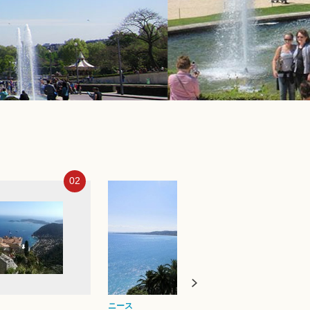
03
04
3%O
パリ
パリ