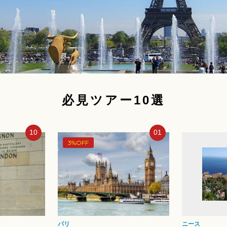
必見ツアー10選
01
02
ニース
ニース