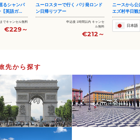
 パリ発ロンド
ニースから公共交通機関で行く！
ニース空港か
エズ村半日観光【プライベー...
配な方に！日本
 1時間以内 キャンセ
€65～
日本語
日本語
ル無料
€212～
旅先から探す
パリ
ニース