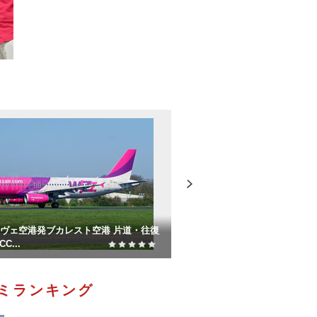
SALE
リー空港発ローマ 片道・往復チケット
パリ発 欧州人気2都市（
...
遊チケット LC...
ミランキング