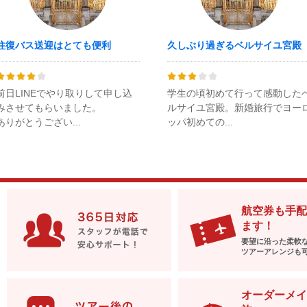
往復バス送迎はとても便利
久しぶり過ぎるベルサイユ宮殿
前日LINEでやり取りして申し込
学生の頃初めて行って感動した
みさせてもらいました。
ルサイユ宮殿。新婚旅行でヨー
ありがとうござい...
ッパ初めての...
航空券も手配
ます！
要望に沿った柔軟
ツアーアレンジも
オーダーメイ