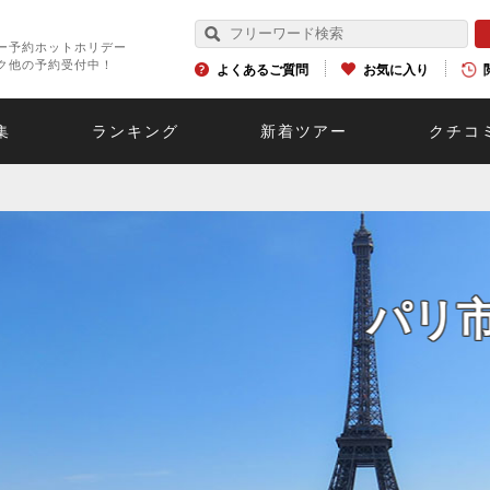
ー予約ホットホリデー
ク他の予約受付中！
よくあるご質問
お気に入り
集
ランキング
新着ツアー
クチコ
世界遺産ヴェ