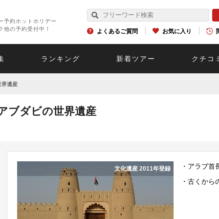
ー予約ホットホリデー
ク他の予約受付中！
よくあるご質問
お気に入り
集
ランキング
新着ツアー
クチコ
世界遺産
アブダビの世界遺産
・アラブ首
文化遺産 2011年登録
・古くから