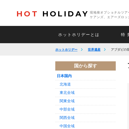
HOT
HOLIDAY
現地発オプショナルツア
ケアンズ、エアーズロッ
ホットホリデーとは
特 
ホットホリデー
世界遺産
アブダビの
国から探す
日本国内
北海道
東北全域
関東全域
中部全域
関西全域
中国全域