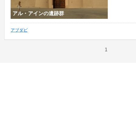
アル・アインの遺跡群
アブダビ
1