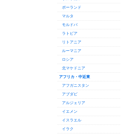
ポーランド
マルタ
モルドバ
ラトビア
リトアニア
ルーマニア
ロシア
北マケドニア
アフリカ・中近東
アフガニスタン
アブダビ
アルジェリア
イエメン
イスラエル
イラク