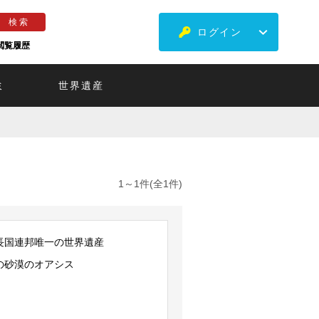
ログイン
閲覧履歴
ミ
世界遺産
1～1件(全1件)
長国連邦唯一の世界遺産
の砂漠のオアシス