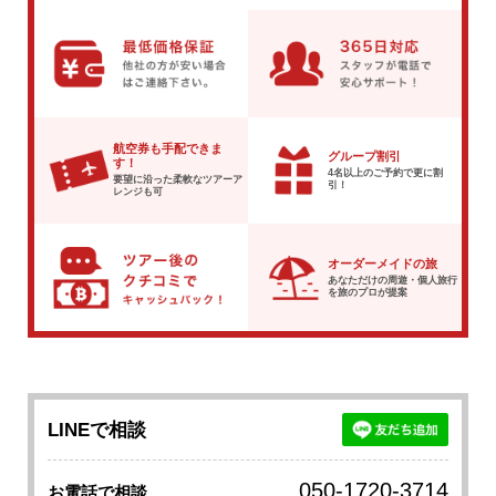
航空券も手配できま
グループ割引
す！
4名以上のご予約で
更に割
要望に沿った柔軟な
ツアーア
引！
レンジも可
オーダーメイドの旅
あなただけの周遊・個人旅行
を
旅のプロが提案
LINEで相談
050-1720-3714
お電話で相談