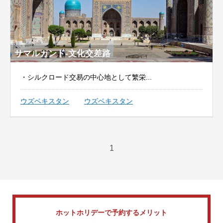
サマルカンド-文化交差路
・シルクロード交易の中心地として繁栄...
ウズベキスタン
ウズベキスタン
1
ホットホリデーで
予約するメリット