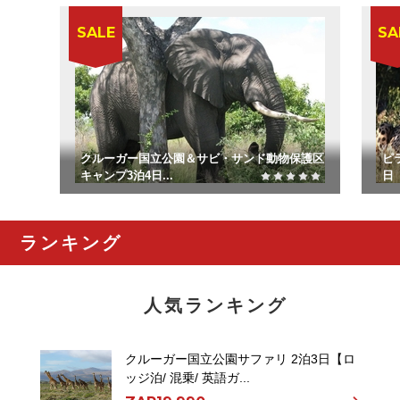
SALE
SA
クルーガー国立公園＆サビ・サンド動物保護区
ピ
キャンプ3泊4日...
日【
ランキング
人気ランキング
クルーガー国立公園サファリ 2泊3日【ロ
ッジ泊/ 混乗/ 英語ガ...