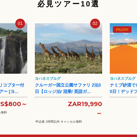
必見ツアー10選
01
02
9%OFF
ヨハネスブルグ
ヨハネスブルグ
リコプター付
クルーガー国立公園サファリ 2泊3
ナミブ砂漠で
 [ヨ...
日【ロッジ泊/ 混乗/ 英語ガ...
5日！デッドフレ
S$800～
ZAR19,990
～
ル無料
申込後 1時間以内 キャンセル無料