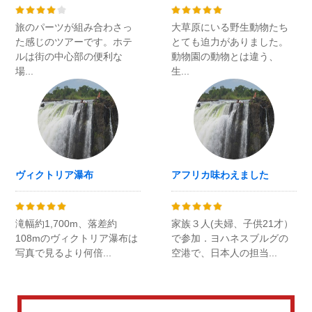
旅のパーツが組み合わさっ
大草原にいる野生動物たち
た感じのツアーです。ホテ
とても迫力がありました。
ルは街の中心部の便利な
動物園の動物とは違う、
場...
生...
ヴィクトリア瀑布
アフリカ味わえました
滝幅約1,700m、落差約
家族３人(夫婦、子供21才）
108mのヴィクトリア瀑布は
で参加．ヨハネスブルグの
写真で見るより何倍...
空港で、日本人の担当...