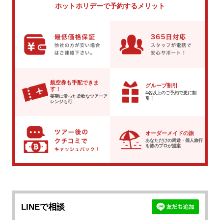
ホットホリデーで
予約するメリット
航空券も手配できま
グループ割引
す！
4名以上のご予約で
更に割
要望に沿った柔軟な
ツアーア
引！
レンジも可
オーダーメイドの旅
あなただけの周遊・個人旅行
を
旅のプロが提案
LINEで相談