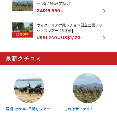
ッジ泊/ 混乗/ 英語ガ...
ZAR19,990～
ヴィクトリアの滝＆チョベ国立公園デラ
ックスツアー 2泊3日 [...
10%OFF
US$1,240
→
US$1,120～
最新クチコミ
送迎+ホテル+日帰りツアー
これぞサファリ！