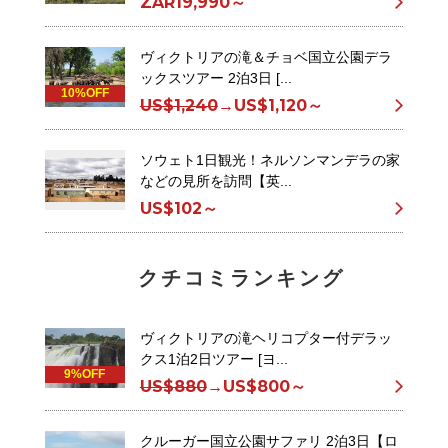
ZAR19,990～
ヴィクトリアの滝＆チョベ国立公園デラ
ックスツアー 2泊3日 [...
10%OFF
US$1,240
→
US$1,120～
ソウェト1日観光！ネルソンマンデラの家
などの見所を訪問【英...
US$102～
クチコミランキング
ヴィクトリアの滝ヘリコプター付デラッ
クス1泊2日ツアー [ヨ...
9%OFF
US$880
→
US$800～
クルーガー国立公園サファリ 2泊3日【ロ