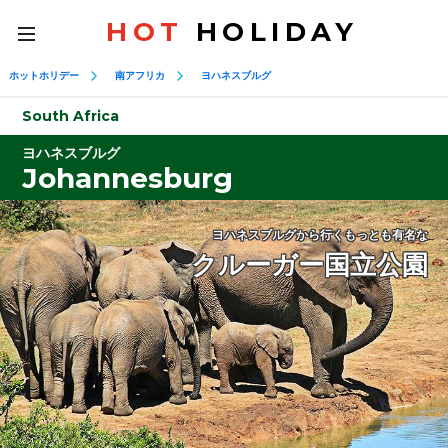
HOT
HOLIDAY
toggle
navigation
ホットホリデー
南アフリカ
ヨハネスブルグ
South Africa
ヨハネスブルグ
Johannesburg
ヨハネスブルグから行くもっとも有名な
クルーガー国立公園