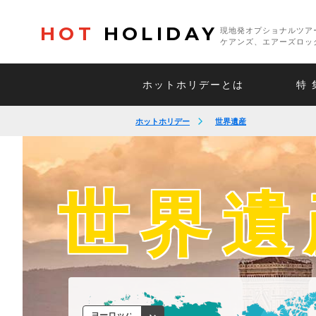
HOT
HOLIDAY
現地発オプショナルツア
ケアンズ、エアーズロッ
ホットホリデーとは
特 
ホットホリデー
世界遺産
世界遺