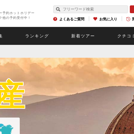
ー予約ホットホリデー
ク他の予約受付中！
よくあるご質問
お気に入り
集
ランキング
新着ツアー
クチコ
産