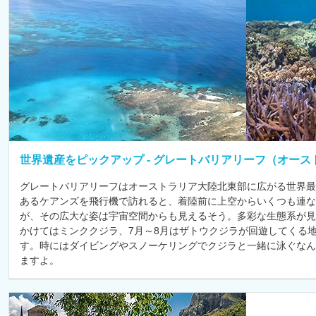
世界遺産をピックアップ - グレートバリアリーフ（オース
グレートバリアリーフはオーストラリア大陸北東部に広がる世界最
あるケアンズを飛行機で訪れると、着陸前に上空からいくつも連
が、その広大な姿は宇宙空間からも見えるそう。多彩な生態系が見
かけてはミンククジラ、7月～8月はザトウクジラが回遊してくる
す。時にはダイビングやスノーケリングでクジラと一緒に泳ぐなん
ますよ。