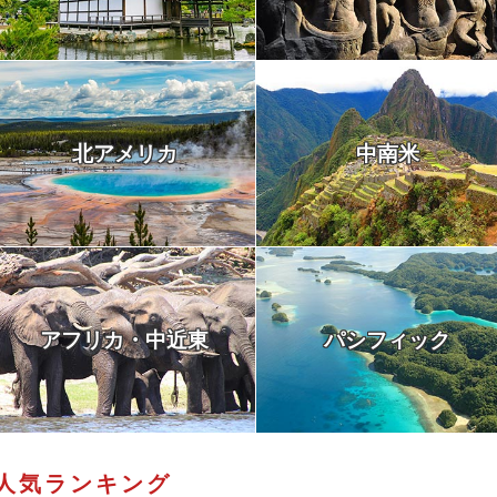
北アメリカ
中南米
アフリカ・中近東
パシフィック
人気ランキング