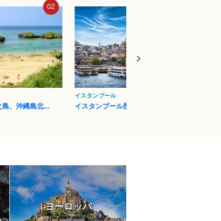
03
04
フィレンツェ
プエル
ル歴史地域
フィレンツェ歴史地区
イグア
ヨーロッパ