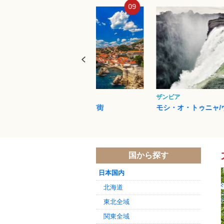
09
10
ザンビア
ウルル（エアーズロッ
モシ・オ・トゥニャ/ヴィクト...
ウルル-カタ・ジュ
国から探す
日本国内
北海道
東北全域
関東全域