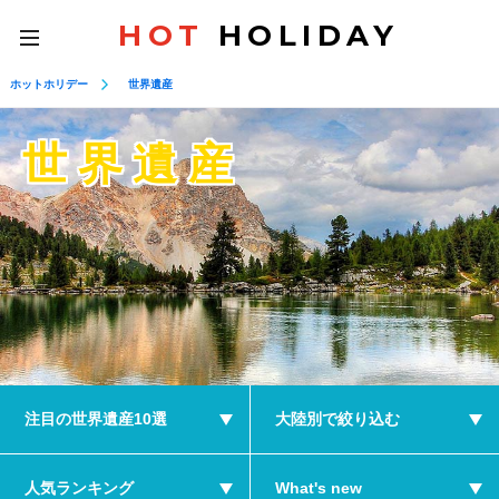
HOT
HOLIDAY
toggle
navigation
ホットホリデー
世界遺産
世界遺産
注目の世界遺産10選
大陸別で絞り込む
人気ランキング
What's new