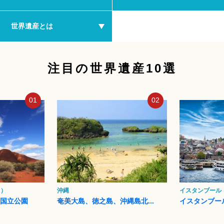
世界遺産とは
注目の世界遺産10選
01
02
ク）
沖縄
イスタンブール
タ国立公園
奄美大島、徳之島、沖縄島北...
イスタンブー