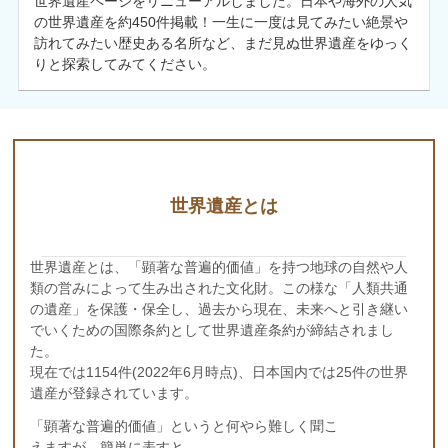
世界遺産ページをリニューアルしました。日本や海外の人気
の世界遺産を約450件掲載！一生に一度は見てみたい絶景や
訪れてみたい歴史ある名所など、まだ見ぬ世界遺産をゆっく
りと探索してみてください。
世界遺産とは
世界遺産とは、「顕著な普遍的価値」を持つ地球の自然や人
類の営みによって生み出された文化財。この様な「人類共通
の遺産」を保護・保全し、過去から現在、未来へと引き継い
でいくための国際条約として世界遺産条約が締結されまし
た。
現在では1154件(2022年6月時点)、日本国内では25件の世界
遺産が登録されています。
「顕著な普遍的価値」というと何やら難しく聞こ
えますが、簡単に表すと