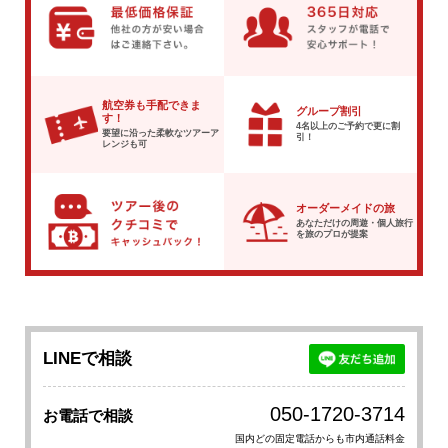
航空券も手配できま
グループ割引
す！
4名以上のご予約で
更に割
要望に沿った柔軟な
ツアーア
引！
レンジも可
オーダーメイドの旅
あなただけの周遊・個人旅行
を
旅のプロが提案
LINEで相談
050-1720-3714
お電話で相談
国内どの固定電話からも市内通話料金