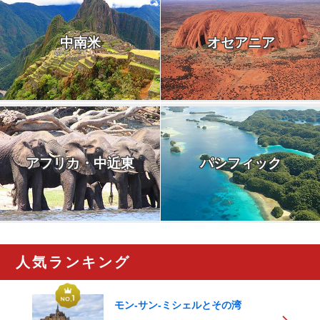
中南米
オセアニア
アフリカ・中近東
パシフィック
人気ランキング
モン-サン-ミシェルとその湾