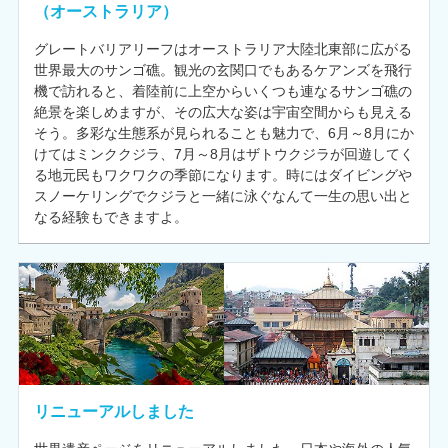
（オーストラリア）
グレートバリアリーフはオーストラリア大陸北東部に広がる
世界最大のサンゴ礁。観光の玄関口でもあるケアンズを飛行
機で訪れると、着陸前に上空からいくつも連なるサンゴ礁の
絶景を楽しめますが、その広大な姿は宇宙空間からも見える
そう。多彩な生態系が見られることも魅力で、6月～8月にか
けてはミンククジラ、7月～8月はザトウクジラが回遊してく
る地元民もワクワクの季節になります。時にはダイビングや
スノーケリングでクジラと一緒に泳ぐなんて一生の思い出と
なる経験もできますよ。
リニューアルしました