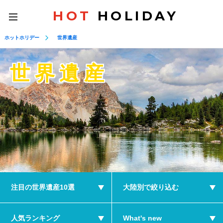
HOT
HOLIDAY
toggle
navigation
ホットホリデー
世界遺産
世界遺産
注目の世界遺産10選
大陸別で絞り込む
人気ランキング
What's new