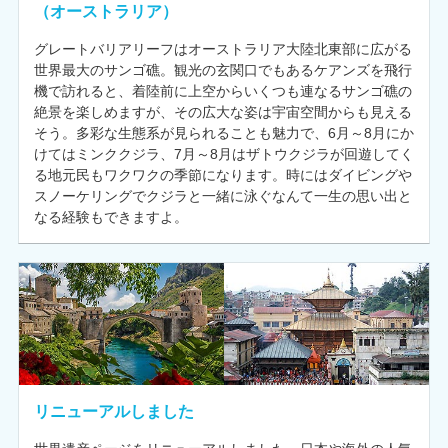
（オーストラリア）
グレートバリアリーフはオーストラリア大陸北東部に広がる
世界最大のサンゴ礁。観光の玄関口でもあるケアンズを飛行
機で訪れると、着陸前に上空からいくつも連なるサンゴ礁の
絶景を楽しめますが、その広大な姿は宇宙空間からも見える
そう。多彩な生態系が見られることも魅力で、6月～8月にか
けてはミンククジラ、7月～8月はザトウクジラが回遊してく
る地元民もワクワクの季節になります。時にはダイビングや
スノーケリングでクジラと一緒に泳ぐなんて一生の思い出と
なる経験もできますよ。
リニューアルしました