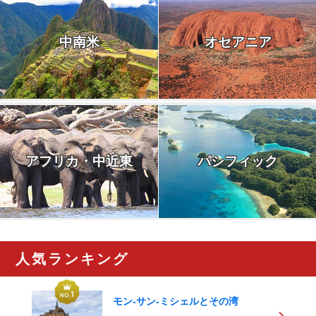
中南米
オセアニア
アフリカ・中近東
パシフィック
人気ランキング
モン-サン-ミシェルとその湾