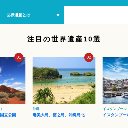
世界遺産とは
注目の世界遺産10選
01
02
ク）
沖縄
イスタンブール
タ国立公園
奄美大島、徳之島、沖縄島北...
イスタンブー