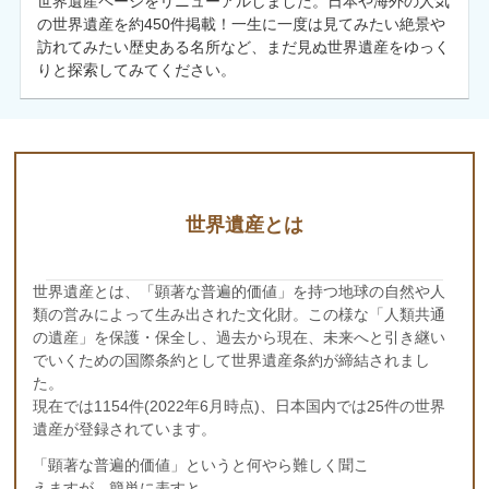
世界遺産ページをリニューアルしました。日本や海外の人気
の世界遺産を約450件掲載！一生に一度は見てみたい絶景や
訪れてみたい歴史ある名所など、まだ見ぬ世界遺産をゆっく
りと探索してみてください。
世界遺産とは
世界遺産とは、「顕著な普遍的価値」を持つ地球の自然や人
類の営みによって生み出された文化財。この様な「人類共通
の遺産」を保護・保全し、過去から現在、未来へと引き継い
でいくための国際条約として世界遺産条約が締結されまし
た。
現在では1154件(2022年6月時点)、日本国内では25件の世界
遺産が登録されています。
「顕著な普遍的価値」というと何やら難しく聞こ
えますが、簡単に表すと