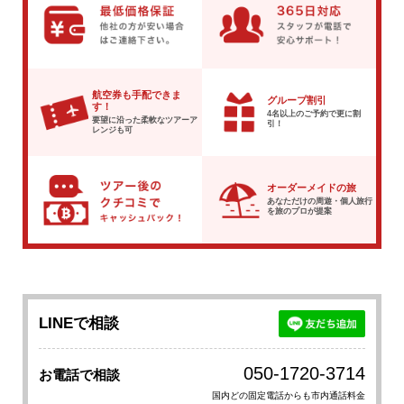
航空券も手配できま
グループ割引
す！
4名以上のご予約で
更に割
要望に沿った柔軟な
ツアーア
引！
レンジも可
オーダーメイドの旅
あなただけの周遊・個人旅行
を
旅のプロが提案
LINEで相談
050-1720-3714
お電話で相談
国内どの固定電話からも市内通話料金