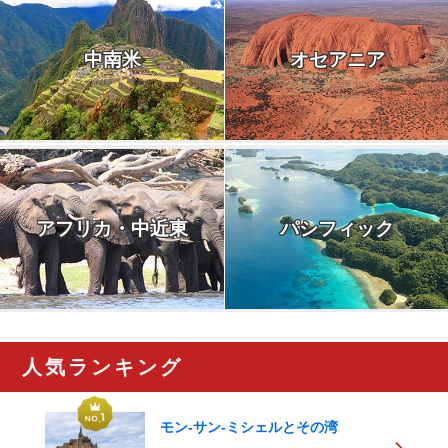
中南米
オセアニア
アフリカ・中近東
パシフィック
人気ランキング
モン-サン-ミシェルとその湾