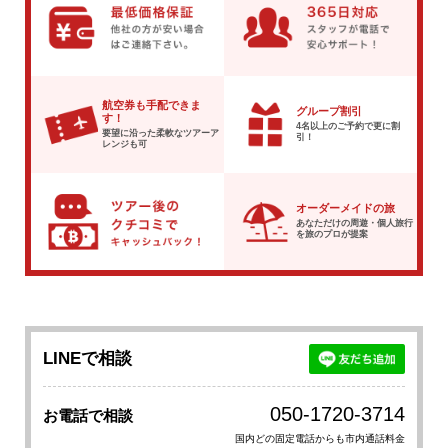
航空券も手配できま
グループ割引
す！
4名以上のご予約で
更に割
要望に沿った柔軟な
ツアーア
引！
レンジも可
オーダーメイドの旅
あなただけの周遊・個人旅行
を
旅のプロが提案
LINEで相談
050-1720-3714
お電話で相談
国内どの固定電話からも市内通話料金