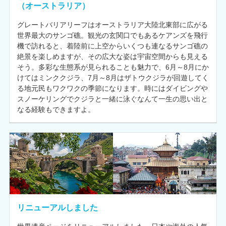
（オーストラリア）
グレートバリアリーフはオーストラリア大陸北東部に広がる
世界最大のサンゴ礁。観光の玄関口でもあるケアンズを飛行
機で訪れると、着陸前に上空からいくつも連なるサンゴ礁の
絶景を楽しめますが、その広大な姿は宇宙空間からも見える
そう。多彩な生態系が見られることも魅力で、6月～8月にか
けてはミンククジラ、7月～8月はザトウクジラが回遊してく
る地元民もワクワクの季節になります。時にはダイビングや
スノーケリングでクジラと一緒に泳ぐなんて一生の思い出と
なる経験もできますよ。
リニューアルしました