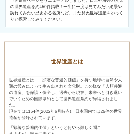
世界遺産ページをリニューアルしました。日本や海外の人気
の世界遺産を約450件掲載！一生に一度は見てみたい絶景や
訪れてみたい歴史ある名所など、まだ見ぬ世界遺産をゆっく
りと探索してみてください。
世界遺産とは
世界遺産とは、「顕著な普遍的価値」を持つ地球の自然や人
類の営みによって生み出された文化財。この様な「人類共通
の遺産」を保護・保全し、過去から現在、未来へと引き継い
でいくための国際条約として世界遺産条約が締結されまし
た。
現在では1154件(2022年6月時点)、日本国内では25件の世界
遺産が登録されています。
「顕著な普遍的価値」というと何やら難しく聞こ
えますが、簡単に表すと