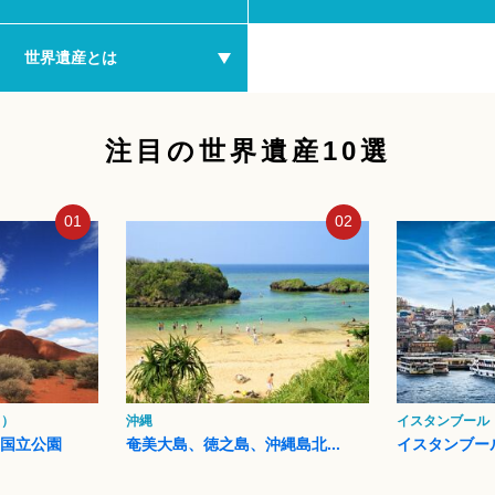
世界遺産とは
注目の世界遺産10選
01
02
ク）
沖縄
イスタンブール
タ国立公園
奄美大島、徳之島、沖縄島北...
イスタンブー