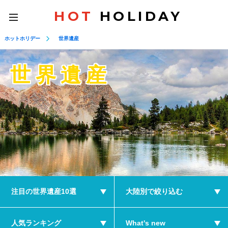
HOT
HOLIDAY
toggle
navigation
ホットホリデー
世界遺産
世界遺産
注目の世界遺産10選
大陸別で絞り込む
人気ランキング
What's new