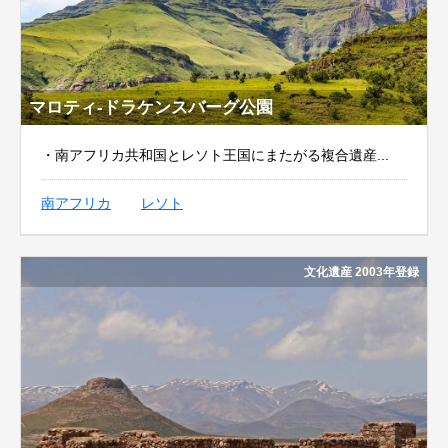
マロティ‐ドラケンスバーグ公園
・南アフリカ共和国とレソト王国にまたがる複合遺産...
南アフリカ
レソト
文化遺産 2003年登録