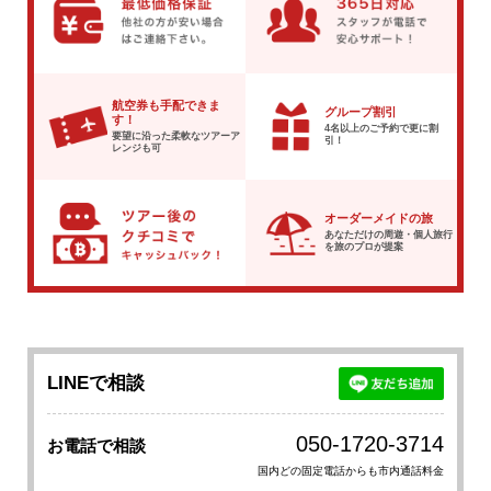
航空券も手配できま
グループ割引
す！
4名以上のご予約で
更に割
要望に沿った柔軟な
ツアーア
引！
レンジも可
オーダーメイドの旅
あなただけの周遊・個人旅行
を
旅のプロが提案
LINEで相談
050-1720-3714
お電話で相談
国内どの固定電話からも市内通話料金