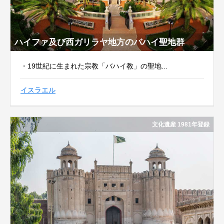
ハイファ及び西ガリラヤ地方のバハイ聖地群
・19世紀に生まれた宗教「バハイ教」の聖地...
イスラエル
文化遺産 1981年登録