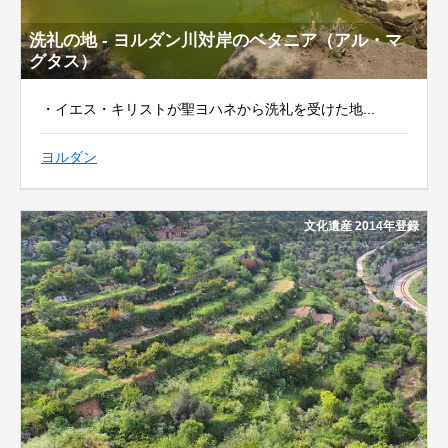
洗礼の地 - ヨルダン川対岸のベタニア（アル・マ
グタス）
・イエス・キリストが聖ヨハネから洗礼を受けた地...
ヨルダン
文化遺産 2014年登録