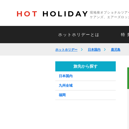
HOT
HOLIDAY
現地発オプショナルツア
ケアンズ、エアーズロッ
ホットホリデーとは
特 
ホットホリデー
日本国内
鹿児島
旅先から探す
日本国内
九州全域
福岡