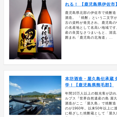
れる！ 【鹿児島県伊佐市
鹿児島県北部の伊佐市で焼酎造
酒造。 「焼酎」という二文字
古の資料が発見され、鹿児島の
の名産地として名高い地域です
産の良質なさつまいもと、清流
囲まれ「鹿児島の北海道」...
本坊酒造・屋久島伝承蔵 
学！【鹿児島県熊毛郡】
年間10万人以上の観光客が訪
ルプス『世界自然遺産の島 屋
酒造がここ「屋久島」で焼酎造
のが1960年。以来50年以上に
に根ざした焼酎蔵として「屋久