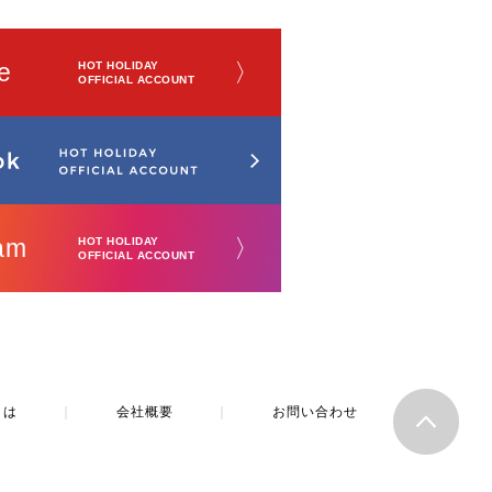
e
〉
HOT HOLIDAY
OFFICIAL ACCOUNT
am
〉
HOT HOLIDAY
OFFICIAL ACCOUNT
とは
｜
会社概要
｜
お問い合わせ