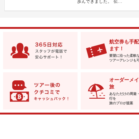
歩んできました。 伝...
航空券も手配
ます！
要望に沿った柔軟
ツアーアレンジも
オーダーメイ
旅
あなただけの周遊
行を
旅のプロが提案