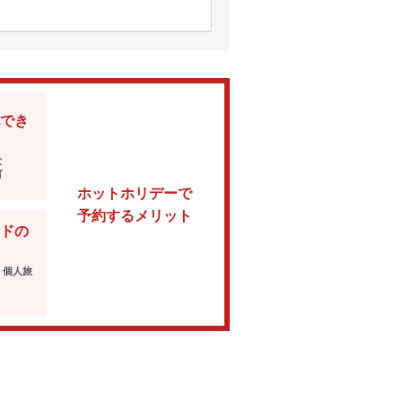
でき
な
可
ホットホリデーで
予約するメリット
ドの
・個人旅