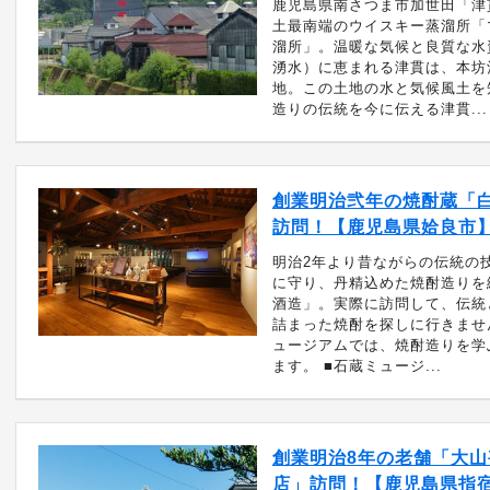
鹿児島県南さつま市加世田「津
土最南端のウイスキー蒸溜所「
溜所」。温暖な気候と良質な水
湧水）に恵まれる津貫は、本坊
地。この土地の水と気候風土を
造りの伝統を今に伝える津貫...
創業明治弐年の焼酎蔵「
訪問！【鹿児島県姶良市
明治2年より昔ながらの伝統の
に守り、丹精込めた焼酎造りを
酒造」。実際に訪問して、伝統
詰まった焼酎を探しに行きませ
ュージアムでは、焼酎造りを学
ます。 ■石蔵ミュージ...
創業明治8年の老舗「大山
店」訪問！【鹿児島県指