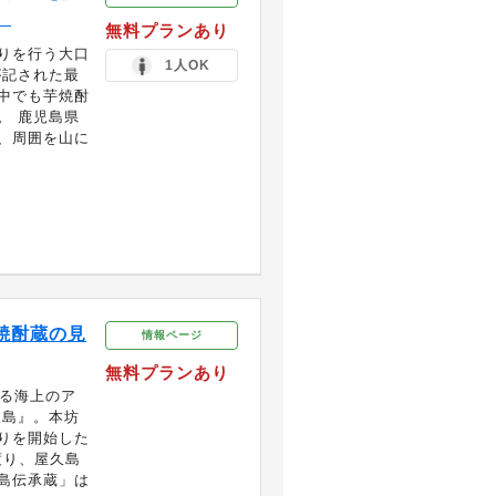
】
無料プランあり
りを行う大口
1人OK
が記された最
中でも芋焼酎
。 鹿児島県
、周囲を山に
焼酎蔵の見
情報ページ
無料プランあり
れる海上のア
久島』。本坊
りを開始した
渡り、屋久島
島伝承蔵」は