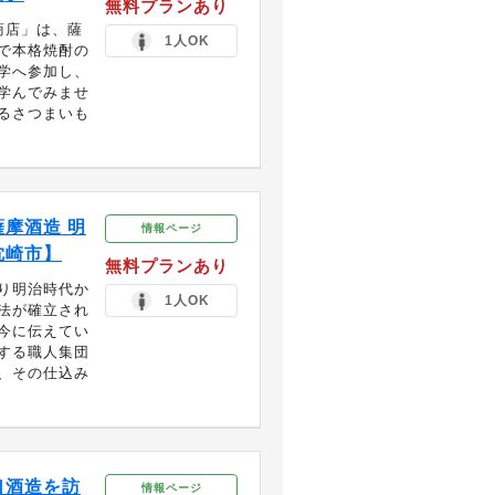
無料プランあり
商店」は、薩
1人OK
で本格焼酎の
学へ参加し、
学んでみませ
るさつまいも
摩酒造 明
情報ページ
枕崎市】
無料プランあり
り明治時代か
1人OK
法が確立され
今に伝えてい
する職人集団
、その仕込み
口酒造を訪
情報ページ