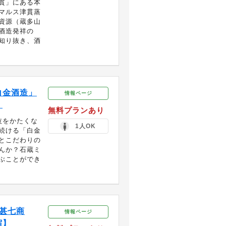
貫」にある本
マルス津貫蒸
資源（蔵多山
酒造発祥の
知り抜き、酒
白金酒造」
情報ページ
】
無料プランあり
技をかたくな
1人OK
続ける「白金
とこだわりの
んか？石蔵ミ
ぶことができ
甚七商
情報ページ
宿】