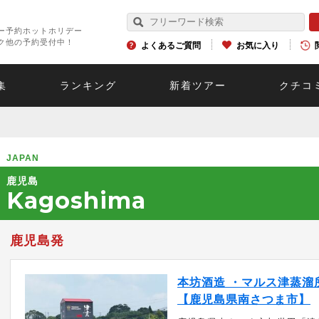
ー予約ホットホリデー
ク他の予約受付中！
よくあるご質問
お気に入り
集
ランキング
新着ツアー
クチコ
JAPAN
鹿児島
Kagoshima
鹿児島発
本坊酒造 ・マルス津蒸溜
【鹿児島県南さつま市】