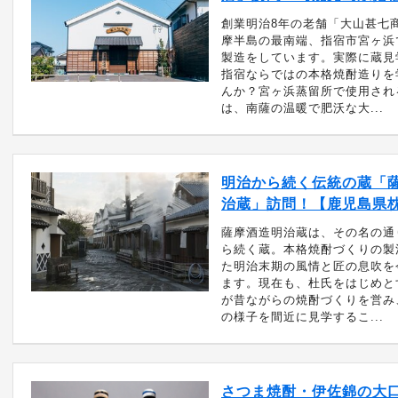
創業明治8年の老舗「大山甚七
摩半島の最南端、指宿市宮ヶ浜
製造をしています。実際に蔵見
指宿ならではの本格焼酎造りを
んか？宮ヶ浜蒸留所で使用され
は、南薩の温暖で肥沃な大...
明治から続く伝統の蔵「薩
治蔵」訪問！【鹿児島県
薩摩酒造明治蔵は、その名の通
ら続く蔵。本格焼酎づくりの製
た明治末期の風情と匠の息吹を
ます。現在も、杜氏をはじめと
が昔ながらの焼酎づくりを営み
の様子を間近に見学するこ...
さつま焼酎・伊佐錦の大