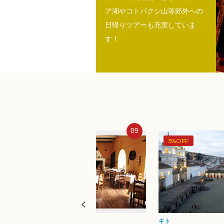
ア湖やコトパクシ山等郊外への
日帰りツアーも充実していま
す！
09
10
5%OFF
3%OFF
キト
キト