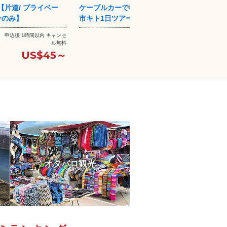
で行く！世界遺産都
南米一美しいカルデラ湖 キロトア
雲霧林
アー【英語ガイド】
湖1日ツアー【英語ガイド】
ングル
4日前までキャンセル無料
4日前までキャンセル無料
US$129～
US$127～
オタバロ観光