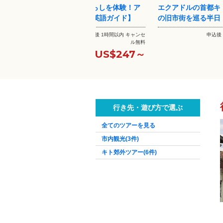
験！ア
エクアドルの首都キト、世界遺産
キト旧市街と赤道博
ド】
の旧市街を巡る半日【英語ガ...
【英語ガイド/ 伝統
内 キャンセ
申込後 1時間以内 キャンセ
申込後
ル無料
ル無料
247～
US$71～
行き先・遊び方で選ぶ
全てのツアーを見る
市内観光
(3件)
キト郊外ツアー
(6件)