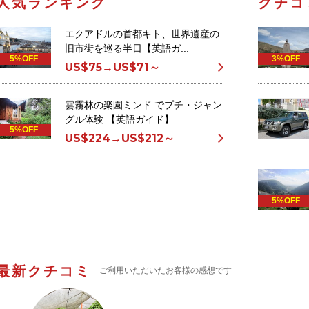
人気ランキング
クチコ
エクアドルの首都キト、世界遺産の
旧市街を巡る半日【英語ガ...
5%OFF
3%OFF
US$75
→
US$71～
雲霧林の楽園ミンド でプチ・ジャン
グル体験 【英語ガイド】
5%OFF
US$224
→
US$212～
5%OFF
最新クチコミ
ご利用いただいたお客様の感想です