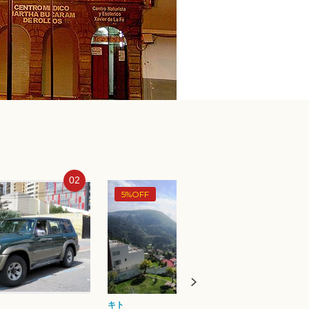
03
04
5%OFF
5%O
キト
キト