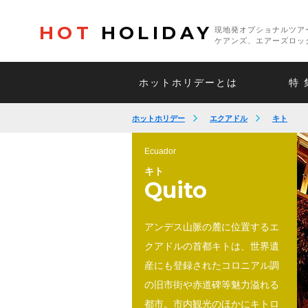
HOT
HOLIDAY
現地発オプショナルツア
ケアンズ、エアーズロッ
ホットホリデーとは
特 
ホットホリデー
エクアドル
キト
Ecuador
キト
Quito
アンデス山脈の麓に位置するエ
クアドルの首都キトは、世界遺
産にも登録されたコロニアル調
の旧市街や赤道碑等魅力溢れる
都市。市内観光のほかにキトロ