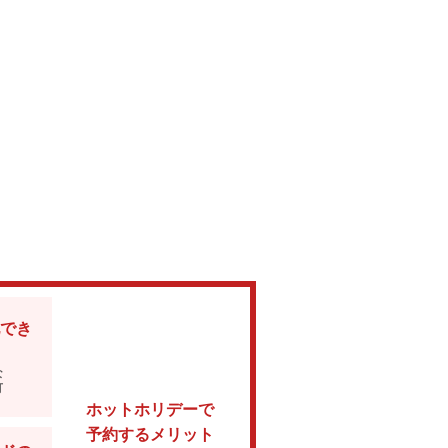
でき
な
可
ホットホリデーで
予約するメリット