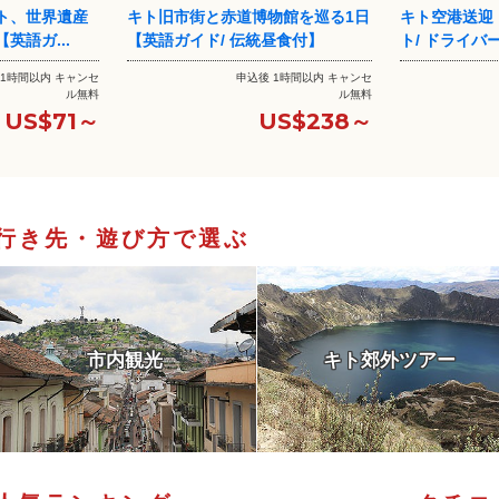
物館を巡る1日
キト空港送迎【片道/ プライベー
ケーブルカー
昼食付】
ト/ ドライバーのみ】
市キト1日ツ
 1時間以内 キャンセ
申込後 1時間以内 キャンセ
ル無料
ル無料
US$238～
US$45～
行き先・遊び方で選ぶ
市内観光
キト郊外ツアー