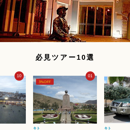
必見ツアー10選
01
02
5%OFF
キト
キト