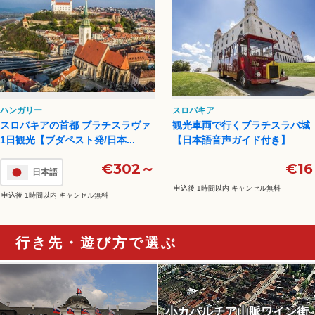
ハンガリー
スロバキア
スロバキアの首都 ブラチスラヴァ
観光車両で行くブラチスラバ城
1日観光【ブダペスト発/日本...
【日本語音声ガイド付き】
€302～
€1
日本語
申込後 1時間以内 キャンセル無料
申込後 1時間以内 キャンセル無料
行き先・遊び方で選ぶ
小カパルチア山脈ワイン街