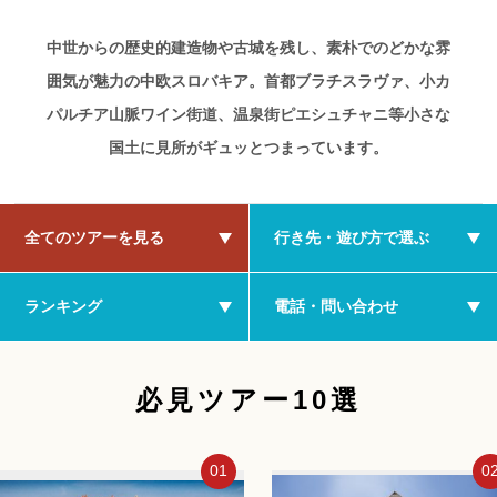
中世からの歴史的建造物や古城を残し、素朴でのどかな雰
囲気が魅力の中欧スロバキア。首都ブラチスラヴァ、小カ
パルチア山脈ワイン街道、温泉街ピエシュチャニ等小さな
国土に見所がギュッとつまっています。
全てのツアーを見る
行き先・遊び方で選ぶ
ランキング
電話・問い合わせ
必見ツアー10選
01
0