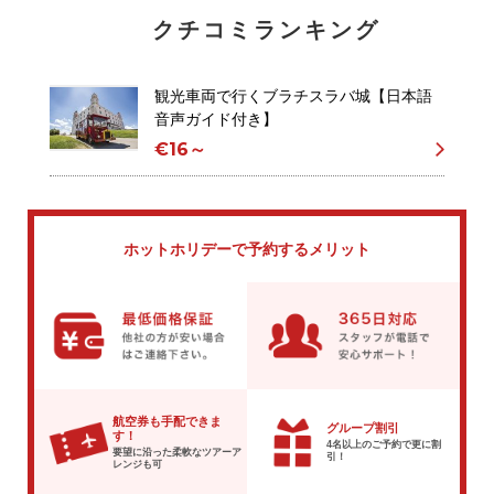
クチコミランキング
観光車両で行くブラチスラバ城【日本語
音声ガイド付き】
€16～
ホットホリデーで
予約するメリット
航空券も手配できま
グループ割引
す！
4名以上のご予約で
更に割
要望に沿った柔軟な
ツアーア
引！
レンジも可