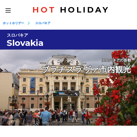
HOT
HOLIDAY
toggle
navigation
ホットホリデー
スロバキア
スロバキア
Slovakia
スロバキアの首都
ブラチスラヴァ市内観光