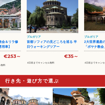
ブルガリア
ブルガリア
教会＆リラ修
首都ソフィアの見どころを巡る 半
2大世界遺産
 専用車】
日ウォーキングツアー
「ボヤナ教会
€253～
€35～
4日前までキャンセル無料
4日前までキャンセ
ル無料
行き先・遊び方で選ぶ