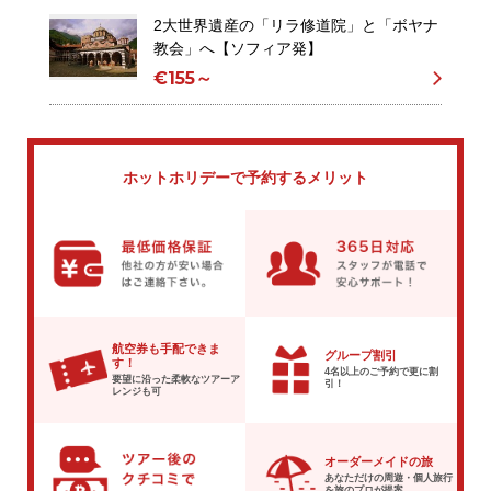
2大世界遺産の「リラ修道院」と「ボヤナ
教会」へ【ソフィア発】
€155～
ホットホリデーで
予約するメリット
航空券も手配できま
グループ割引
す！
4名以上のご予約で
更に割
要望に沿った柔軟な
ツアーア
引！
レンジも可
オーダーメイドの旅
あなただけの周遊・個人旅行
を
旅のプロが提案