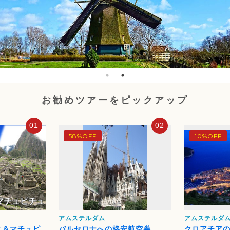
お勧めツアーをピックアップ
01
02
58%OFF
10%OFF
アムステルダム
アムステルダ
ニ＆マチュピ
バルセロナへの格安航空券
クロアチア