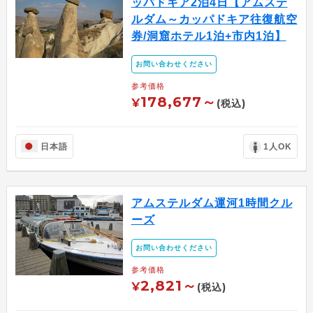
ッパドキア2泊4日【アムステ
ルダム～カッパドキア往復航空
券/洞窟ホテル1泊+市内1泊】
お問い合わせください
参考価格
178,677～
¥
(税込)
日本語
1人OK
アムステルダム運河1時間クル
ーズ
お問い合わせください
参考価格
2,821～
¥
(税込)