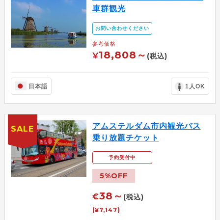
車群観光
お問い合わせください
参考価格
18,808～
¥
(税込)
日本語
1人OK
アムステルダム市内観光バス
SALE
乗り放題チケット
予約受付中
5%OFF
38～
€
(税込)
(¥7,147)