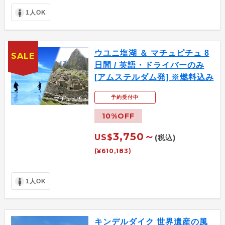
1人OK
ウユニ塩湖 ＆ マチュピチュ 8
SALE
日間 / 英語・ドライバーのみ
[アムステルダム発] ※燃料込み
予約受付中
10%OFF
3,750～
US$
(税込)
(¥610,183)
1人OK
キンデルダイク 世界遺産の風