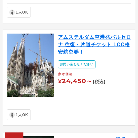
1人OK
アムステルダム空港発バルセロ
ナ 往復・片道チケット LCC格
安航空券！
お問い合わせください
参考価格
24,450～
¥
(税込)
1人OK