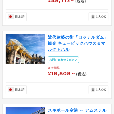
48,713～
¥
(税込)
日本語
1人OK
近代建築の街「ロッテルダム」
観光 キュービックハウス＆マ
ルクトハル
お問い合わせください
参考価格
18,808～
¥
(税込)
日本語
1人OK
スキポール空港 ⇔ アムステル