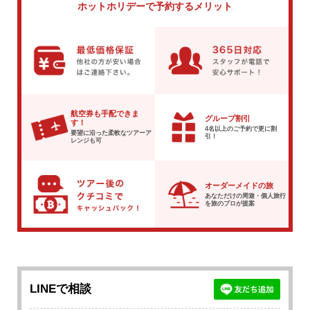
ホットホリデーで
予約するメリット
航空券も手配できま
グループ割引
す！
4名以上のご予約で
更に割
要望に沿った柔軟な
ツアーア
引！
レンジも可
オーダーメイドの旅
あなただけの周遊・個人旅行
を
旅のプロが提案
LINEで相談