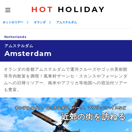
HOT
HOLIDAY
toggle
navigation
ホットホリデー
オランダ
アムステルダム
Netherlands
アムステルダム
Amsterdam
オランダの首都アムステルダムで運河クルーズやゴッホ美術館
等市内散策を満喫！風車村ザーンセ・スカンスやフォーレンダ
ムへの日帰りツアー、南米やアフリカ等他国への宿泊付ツアー
も豊富。
キンデルダイク、ロッテルダム、ハーグ、マウリッツハイスなど
近郊の街を訪ねる