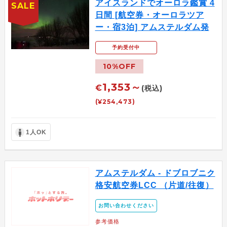
アイスランドでオーロラ鑑賞 4
SALE
日間 [航空券・オーロラツア
ー・宿3泊] アムステルダム発
予約受付中
10%OFF
1,353～
€
(税込)
(¥254,473)
1人OK
アムステルダム - ドブロブニク
格安航空券LCC （片道/往復）
お問い合わせください
参考価格