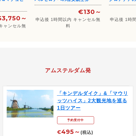
€130～
$3,750～
申込後 1時間以内 キャンセル無
申込後 1時
 キャンセル無
料
アムステルダム発
「キンデルダイク」&「マウリ
ッツハイス」2大観光地を巡る
1日ツアー
予約受付中
495～
€
(税込)