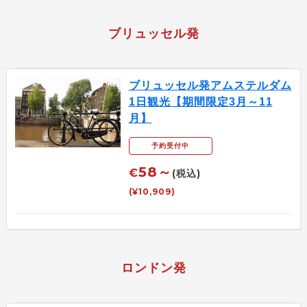
ブリュッセル発
ブリュッセル発アムステルダム
1日観光【期間限定3月～11
月】
予約受付中
58～
€
(税込)
(¥10,909)
ロンドン発