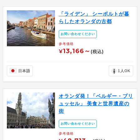
「ライデン」 シーボルトが暮
らしたオランダの古都
お問い合わせください
参考価格
13,166～
¥
(税込)
日本語
1人OK
オランダ発！「ベルギー・ブリ
ュッセル」 ​美食と世界遺産の
街
お問い合わせください
参考価格