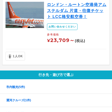
ロンドン・ルートン空港発アム
ステルダム 片道・往復チケッ
ト LCC格安航空券！
お問い合わせください
参考価格
23,709～
¥
(税込)
1人OK
行き先・遊び方で選ぶ
市内観光
(5件)
運河クルーズ
(1件)