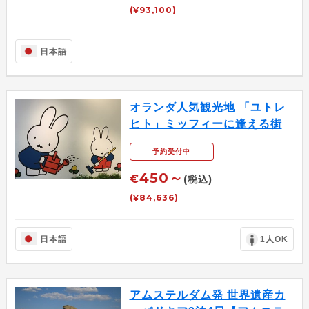
(¥93,100)
日本語
オランダ人気観光地 「ユトレ
ヒト」ミッフィーに逢える街
予約受付中
450～
€
(税込)
(¥84,636)
日本語
1人OK
アムステルダム発 世界遺産カ