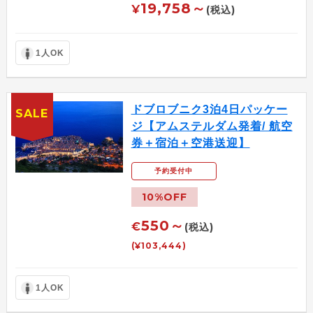
19,758～
¥
(税込)
1人OK
ドブロブニク3泊4日パッケー
SALE
ジ【アムステルダム発着/ 航空
券＋宿泊＋空港送迎】
予約受付中
10%OFF
550～
€
(税込)
(¥103,444)
1人OK