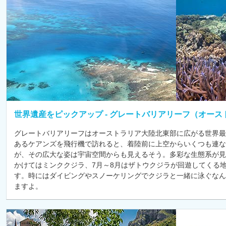
世界遺産をピックアップ - グレートバリアリーフ（オース
グレートバリアリーフはオーストラリア大陸北東部に広がる世界最
あるケアンズを飛行機で訪れると、着陸前に上空からいくつも連
が、その広大な姿は宇宙空間からも見えるそう。多彩な生態系が見
かけてはミンククジラ、7月～8月はザトウクジラが回遊してくる
す。時にはダイビングやスノーケリングでクジラと一緒に泳ぐなん
ますよ。