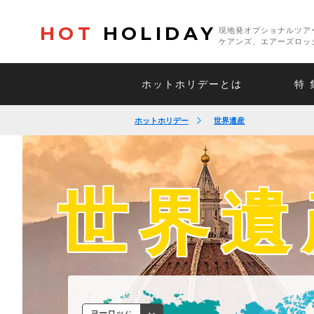
HOT
HOLIDAY
現地発オプショナルツア
ケアンズ、エアーズロッ
ホットホリデーとは
特 
ホットホリデー
世界遺産
世界遺