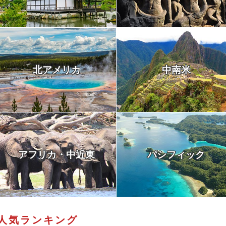
北アメリカ
中南米
アフリカ・中近東
パシフィック
人気ランキング