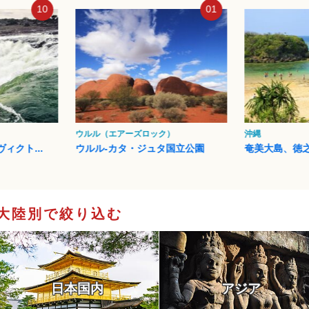
01
02
ク）
沖縄
イスタンブール
タ国立公園
奄美大島、徳之島、沖縄島北...
イスタンブー
大陸別で絞り込む
日本国内
アジア