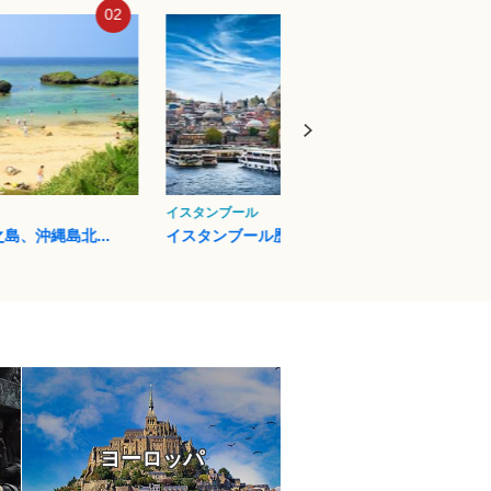
03
04
フィレンツェ
プエル
ル歴史地域
フィレンツェ歴史地区
イグア
ヨーロッパ