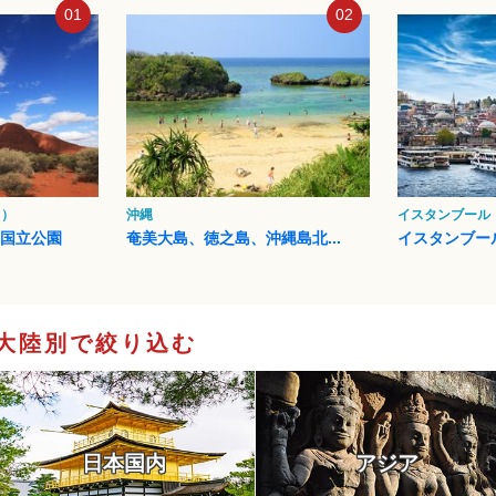
01
02
ク）
沖縄
イスタンブール
タ国立公園
奄美大島、徳之島、沖縄島北...
イスタンブー
大陸別で絞り込む
日本国内
アジア