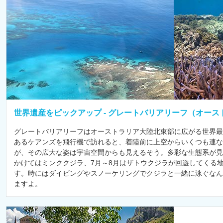
世界遺産をピックアップ - グレートバリアリーフ（オース
グレートバリアリーフはオーストラリア大陸北東部に広がる世界最
あるケアンズを飛行機で訪れると、着陸前に上空からいくつも連
が、その広大な姿は宇宙空間からも見えるそう。多彩な生態系が見
かけてはミンククジラ、7月～8月はザトウクジラが回遊してくる
す。時にはダイビングやスノーケリングでクジラと一緒に泳ぐなん
ますよ。