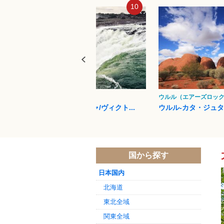
09
10
ザンビア
ウルル（エアーズロッ
モシ・オ・トゥニャ/ヴィクト...
ウルル-カタ・ジュ
国から探す
日本国内
北海道
東北全域
関東全域