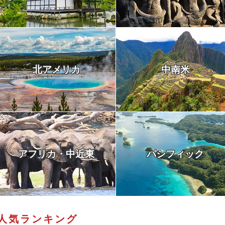
北アメリカ
中南米
アフリカ・中近東
パシフィック
人気ランキング