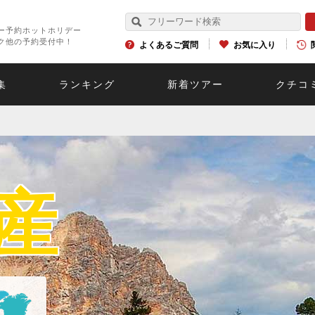
ー予約ホットホリデー
ク他の予約受付中！
よくあるご質問
お気に入り
集
ランキング
新着ツアー
クチコ
産