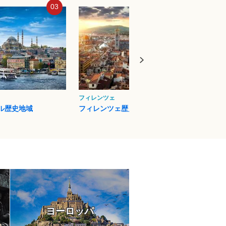
03
04
フィレンツェ
プエル
ル歴史地域
フィレンツェ歴史地区
イグア
ヨーロッパ