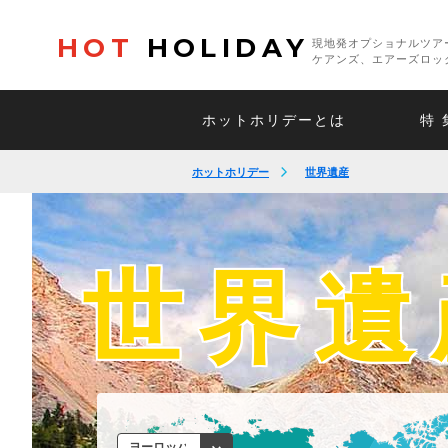
HOT
HOLIDAY
現地発オプショナルツア
ケアンズ、エアーズロッ
ホットホリデーとは
特 
ホットホリデー
世界遺産
世界遺