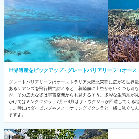
世界遺産をピックアップ - グレートバリアリーフ（オース
グレートバリアリーフはオーストラリア大陸北東部に広がる世界最
あるケアンズを飛行機で訪れると、着陸前に上空からいくつも連
が、その広大な姿は宇宙空間からも見えるそう。多彩な生態系が見
かけてはミンククジラ、7月～8月はザトウクジラが回遊してくる
す。時にはダイビングやスノーケリングでクジラと一緒に泳ぐなん
ますよ。