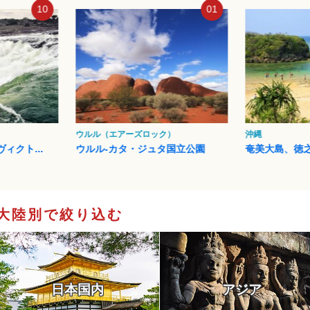
01
02
ク）
沖縄
イスタンブール
タ国立公園
奄美大島、徳之島、沖縄島北...
イスタンブー
大陸別で絞り込む
日本国内
アジア