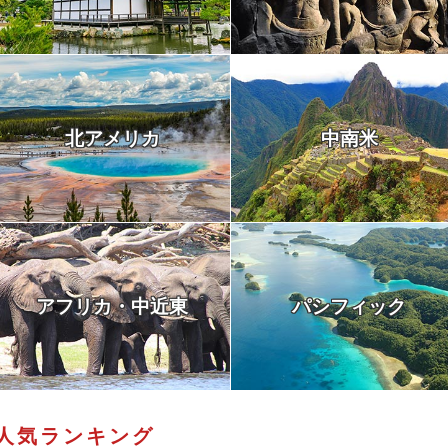
北アメリカ
中南米
アフリカ・中近東
パシフィック
人気ランキング