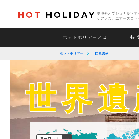
HOT
HOLIDAY
現地発オプショナルツア
ケアンズ、エアーズロッ
ホットホリデーとは
特 
ホットホリデー
世界遺産
世界遺