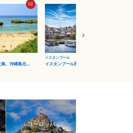
03
04
フィレンツェ
プエル
ル歴史地域
フィレンツェ歴史地区
イグア
ヨーロッパ