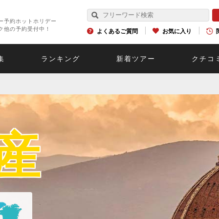
ー予約ホットホリデー
ク他の予約受付中！
よくあるご質問
お気に入り
集
ランキング
新着ツアー
クチコ
産