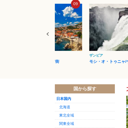
09
10
ザンビア
ウルル（エアーズロッ
モシ・オ・トゥニャ/ヴィクト...
ウルル-カタ・ジュ
国から探す
日本国内
北海道
東北全域
関東全域