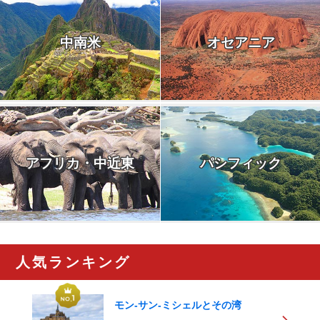
中南米
オセアニア
アフリカ・中近東
パシフィック
人気ランキング
モン-サン-ミシェルとその湾