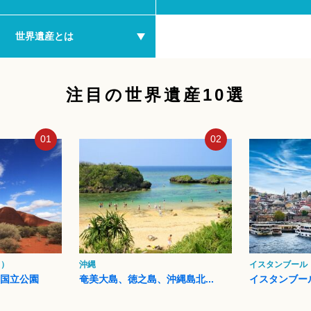
世界遺産とは
注目の世界遺産10選
01
02
ク）
沖縄
イスタンブール
タ国立公園
奄美大島、徳之島、沖縄島北...
イスタンブー