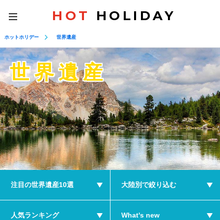
HOT
HOLIDAY
toggle
navigation
ホットホリデー
世界遺産
世界遺産
注目の世界遺産10選
大陸別で絞り込む
人気ランキング
What's new