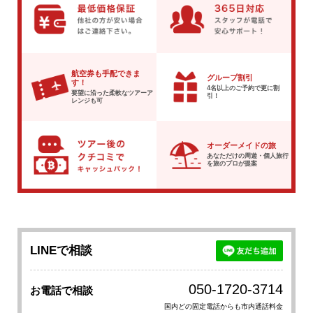
航空券も手配できま
グループ割引
す！
4名以上のご予約で
更に割
要望に沿った柔軟な
ツアーア
引！
レンジも可
オーダーメイドの旅
あなただけの周遊・個人旅行
を
旅のプロが提案
LINEで相談
050-1720-3714
お電話で相談
国内どの固定電話からも市内通話料金