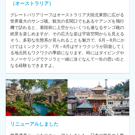
（オーストラリア）
グレートバリアリーフはオーストラリア大陸北東部に広がる
世界最大のサンゴ礁。観光の玄関口でもあるケアンズを飛行
機で訪れると、着陸前に上空からいくつも連なるサンゴ礁の
絶景を楽しめますが、その広大な姿は宇宙空間からも見える
そう。多彩な生態系が見られることも魅力で、6月～8月にか
けてはミンククジラ、7月～8月はザトウクジラが回遊してく
る地元民もワクワクの季節になります。時にはダイビングや
スノーケリングでクジラと一緒に泳ぐなんて一生の思い出と
なる経験もできますよ。
リニューアルしました