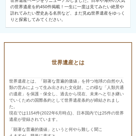
世界遺産ページをリニューアルしました。日本や海外の人気
の世界遺産を約450件掲載！一生に一度は見てみたい絶景や
訪れてみたい歴史ある名所など、まだ見ぬ世界遺産をゆっく
りと探索してみてください。
世界遺産とは
世界遺産とは、「顕著な普遍的価値」を持つ地球の自然や人
類の営みによって生み出された文化財。この様な「人類共通
の遺産」を保護・保全し、過去から現在、未来へと引き継い
でいくための国際条約として世界遺産条約が締結されまし
た。
現在では1154件(2022年6月時点)、日本国内では25件の世界
遺産が登録されています。
「顕著な普遍的価値」というと何やら難しく聞こ
えますが、簡単に表すと