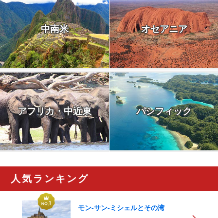
中南米
オセアニア
アフリカ・中近東
パシフィック
人気ランキング
モン-サン-ミシェルとその湾