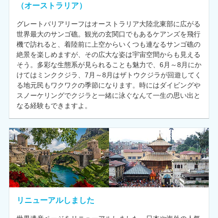
（オーストラリア）
グレートバリアリーフはオーストラリア大陸北東部に広がる
世界最大のサンゴ礁。観光の玄関口でもあるケアンズを飛行
機で訪れると、着陸前に上空からいくつも連なるサンゴ礁の
絶景を楽しめますが、その広大な姿は宇宙空間からも見える
そう。多彩な生態系が見られることも魅力で、6月～8月にか
けてはミンククジラ、7月～8月はザトウクジラが回遊してく
る地元民もワクワクの季節になります。時にはダイビングや
スノーケリングでクジラと一緒に泳ぐなんて一生の思い出と
なる経験もできますよ。
リニューアルしました