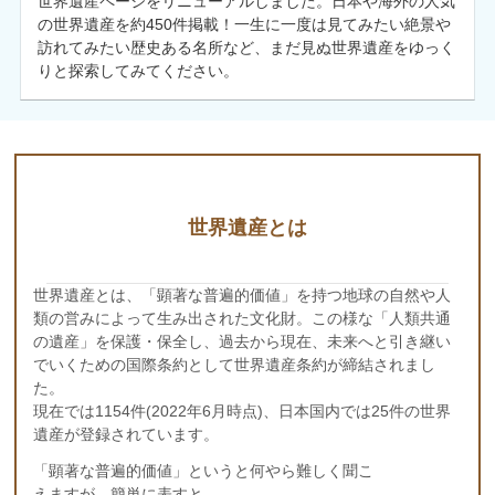
世界遺産ページをリニューアルしました。日本や海外の人気
の世界遺産を約450件掲載！一生に一度は見てみたい絶景や
訪れてみたい歴史ある名所など、まだ見ぬ世界遺産をゆっく
りと探索してみてください。
世界遺産とは
世界遺産とは、「顕著な普遍的価値」を持つ地球の自然や人
類の営みによって生み出された文化財。この様な「人類共通
の遺産」を保護・保全し、過去から現在、未来へと引き継い
でいくための国際条約として世界遺産条約が締結されまし
た。
現在では1154件(2022年6月時点)、日本国内では25件の世界
遺産が登録されています。
「顕著な普遍的価値」というと何やら難しく聞こ
えますが、簡単に表すと