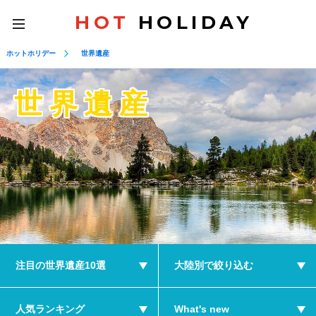
HOT
HOLIDAY
toggle
navigation
ホットホリデー
世界遺産
世界遺産
注目の世界遺産10選
大陸別で絞り込む
人気ランキング
What's new