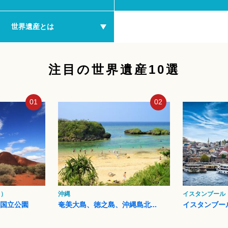
世界遺産とは
注目の世界遺産10選
01
02
ク）
沖縄
イスタンブール
タ国立公園
奄美大島、徳之島、沖縄島北...
イスタンブー