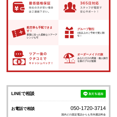
航空券も手配できま
グループ割引
す！
4名以上のご予約で
更に割
要望に沿った柔軟な
ツアーア
引！
レンジも可
オーダーメイドの旅
あなただけの周遊・個人旅行
を
旅のプロが提案
LINEで相談
050-1720-3714
お電話で相談
国内どの固定電話からも市内通話料金