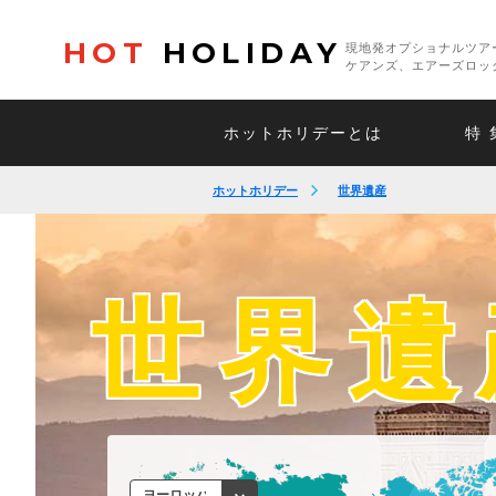
HOT
HOLIDAY
現地発オプショナルツア
ケアンズ、エアーズロッ
ホットホリデーとは
特 
ホットホリデー
世界遺産
世界遺