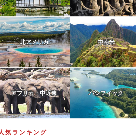
北アメリカ
中南米
アフリカ・中近東
パシフィック
人気ランキング