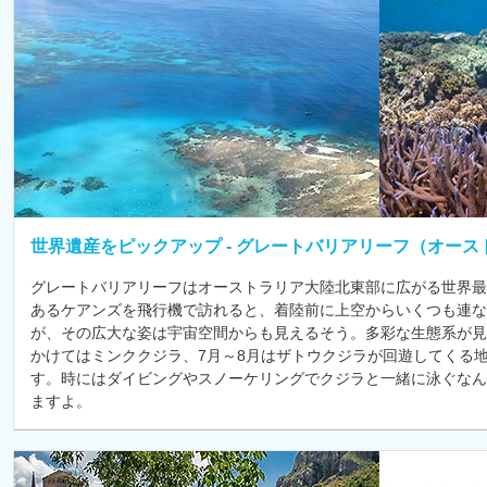
世界遺産をピックアップ - グレートバリアリーフ（オース
グレートバリアリーフはオーストラリア大陸北東部に広がる世界最
あるケアンズを飛行機で訪れると、着陸前に上空からいくつも連
が、その広大な姿は宇宙空間からも見えるそう。多彩な生態系が見
かけてはミンククジラ、7月～8月はザトウクジラが回遊してくる
す。時にはダイビングやスノーケリングでクジラと一緒に泳ぐなん
ますよ。