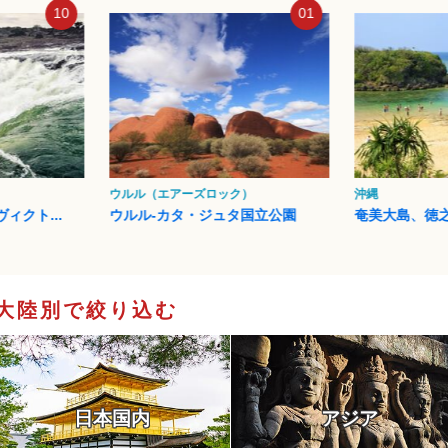
01
02
ク）
沖縄
イスタンブール
タ国立公園
奄美大島、徳之島、沖縄島北...
イスタンブー
大陸別で絞り込む
日本国内
アジア