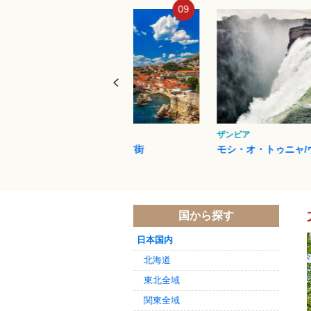
09
10
ザンビア
ウルル（エアーズロッ
モシ・オ・トゥニャ/ヴィクト...
ウルル-カタ・ジュ
国から探す
日本国内
北海道
東北全域
関東全域