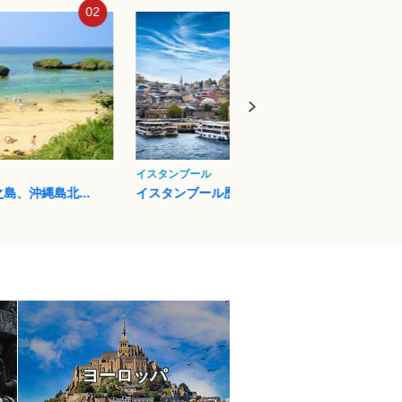
03
04
フィレンツェ
プエル
ル歴史地域
フィレンツェ歴史地区
イグア
ヨーロッパ