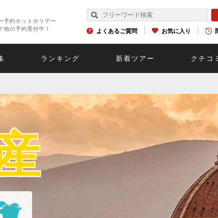
ー予約ホットホリデー
ク他の予約受付中！
よくあるご質問
お気に入り
集
ランキング
新着ツアー
クチコ
産