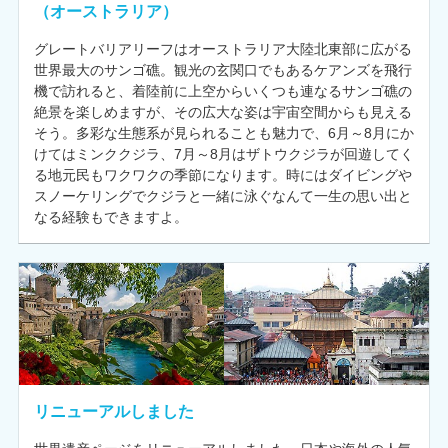
（オーストラリア）
グレートバリアリーフはオーストラリア大陸北東部に広がる
世界最大のサンゴ礁。観光の玄関口でもあるケアンズを飛行
機で訪れると、着陸前に上空からいくつも連なるサンゴ礁の
絶景を楽しめますが、その広大な姿は宇宙空間からも見える
そう。多彩な生態系が見られることも魅力で、6月～8月にか
けてはミンククジラ、7月～8月はザトウクジラが回遊してく
る地元民もワクワクの季節になります。時にはダイビングや
スノーケリングでクジラと一緒に泳ぐなんて一生の思い出と
なる経験もできますよ。
リニューアルしました