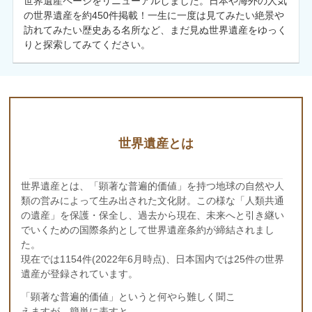
世界遺産ページをリニューアルしました。日本や海外の人気
の世界遺産を約450件掲載！一生に一度は見てみたい絶景や
訪れてみたい歴史ある名所など、まだ見ぬ世界遺産をゆっく
りと探索してみてください。
世界遺産とは
世界遺産とは、「顕著な普遍的価値」を持つ地球の自然や人
類の営みによって生み出された文化財。この様な「人類共通
の遺産」を保護・保全し、過去から現在、未来へと引き継い
でいくための国際条約として世界遺産条約が締結されまし
た。
現在では1154件(2022年6月時点)、日本国内では25件の世界
遺産が登録されています。
「顕著な普遍的価値」というと何やら難しく聞こ
えますが、簡単に表すと