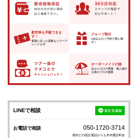
航空券も手配できま
グループ割引
す！
4名以上のご予約で
更に割
要望に沿った柔軟な
ツアーア
引！
レンジも可
オーダーメイドの旅
あなただけの周遊・個人旅行
を
旅のプロが提案
LINEで相談
050-1720-3714
お電話で相談
国内どの固定電話からも市内通話料金