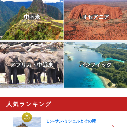
中南米
オセアニア
アフリカ・中近東
パシフィック
人気ランキング
モン-サン-ミシェルとその湾