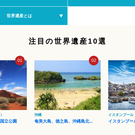
世界遺産とは
注目の世界遺産10選
01
02
ク）
沖縄
イスタンブール
タ国立公園
奄美大島、徳之島、沖縄島北...
イスタンブー