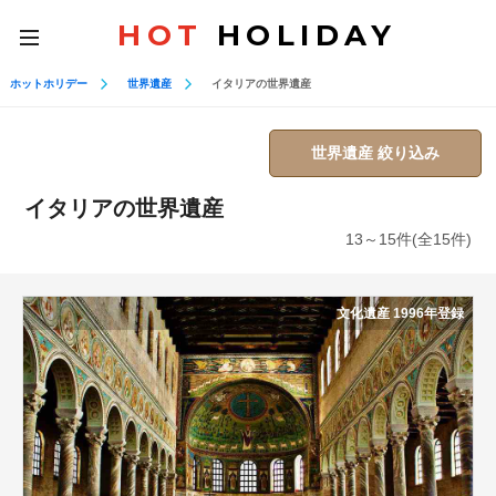
HOT
HOLIDAY
toggle
navigation
ホットホリデー
世界遺産
イタリアの世界遺産
世界遺産 絞り込み
イタリアの世界遺産
13～15件(全15件)
文化遺産 1996年登録