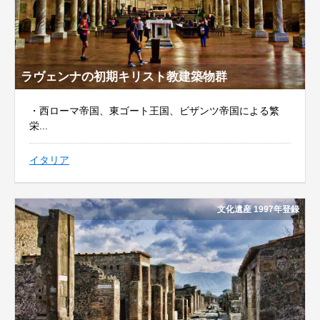
ラヴェンナの初期キリスト教建築物群
・西ローマ帝国、東ゴート王国、ビザンツ帝国による繁
栄...
イタリア
文化遺産 1997年登録