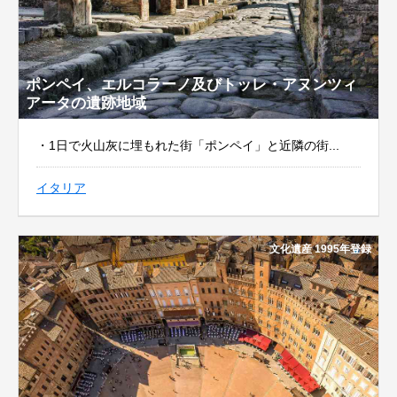
ポンペイ、エルコラーノ及びトッレ・アヌンツィ
アータの遺跡地域
・1日で火山灰に埋もれた街「ポンペイ」と近隣の街...
イタリア
文化遺産 1995年登録