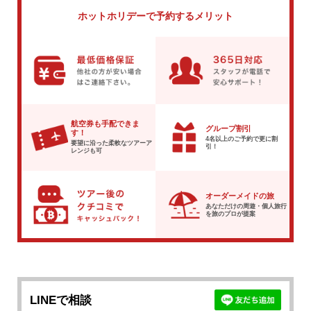
ホットホリデーで
予約するメリット
航空券も手配できま
グループ割引
す！
4名以上のご予約で
更に割
要望に沿った柔軟な
ツアーア
引！
レンジも可
オーダーメイドの旅
あなただけの周遊・個人旅行
を
旅のプロが提案
LINEで相談