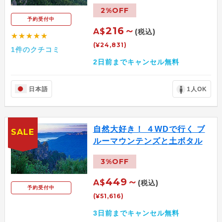
2%OFF
予約受付中
216～
A$
(税込)
★★★★★
(¥24,831)
1件のクチコミ
2日前までキャンセル無料
日本語
1人OK
自然大好き！ ４WDで行く ブ
SALE
ルーマウンテンズと土ボタル
3%OFF
449～
A$
(税込)
予約受付中
(¥51,616)
3日前までキャンセル無料