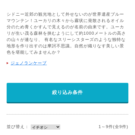
シドニー近郊の観光地として外せないのが世界遺産ブルー
マウンテン！ユーカリの木々から霧状に発散されるオイル
分のため青くかすんで見えるのが名前の由来です。ユーカ
リが生い茂る森林を挟むようにして約1000メートルの高さ
の山々が連なり、 有名なスリーシスターズのような独特な
地形を作り出すのは摩訶不思議。自然が織りなす美しい景
色を堪能してみませんか？
ジェノランケーブ
絞り込み条件
並び替え：
1～9件(全9件)