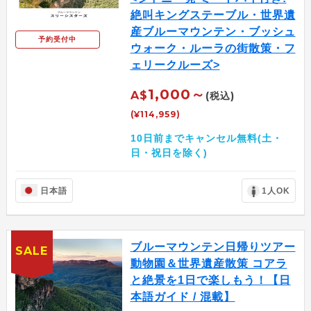
絶叫キングステーブル・世界遺
産ブルーマウンテン・ブッシュ
予約受付中
ウォーク・ルーラの街散策・フ
ェリークルーズ>
1,000～
A$
(税込)
(¥114,959)
10日前までキャンセル無料(土・
日・祝日を除く)
日本語
1人OK
ブルーマウンテン日帰りツアー
SALE
動物園＆世界遺産散策 コアラ
と絶景を1日で楽しもう！【日
本語ガイド / 混載】