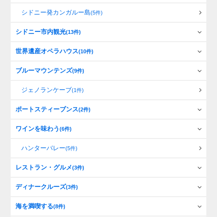
シドニー発カンガルー島
(5件)
シドニー市内観光
(13件)
世界遺産オペラハウス
(10件)
ブルーマウンテンズ
(9件)
ジェノランケーブ
(1件)
ポートスティーブンス
(2件)
ワインを味わう
(6件)
ハンターバレー
(5件)
レストラン・グルメ
(3件)
ディナークルーズ
(3件)
海を満喫する
(8件)