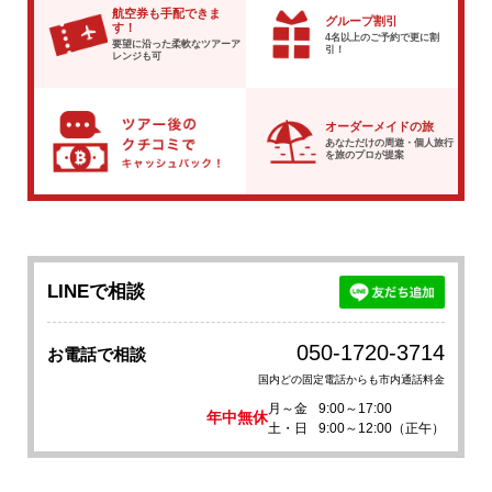
航空券も手配できま
グループ割引
す！
4名以上のご予約で
更に割
要望に沿った柔軟な
ツアーア
引！
レンジも可
オーダーメイドの旅
あなただけの周遊・個人旅行
を
旅のプロが提案
LINEで相談
050-1720-3714
お電話で相談
国内どの固定電話からも市内通話料金
月～金
9:00～17:00
年中無休
土・日
9:00～12:00（正午）