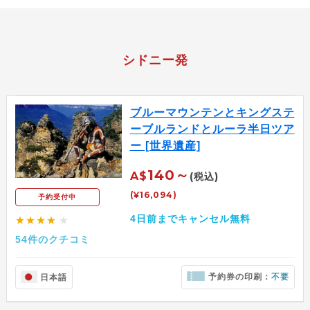
シドニー発
ブルーマウンテンとキングステ
ーブルランドとルーラ半日ツア
ー [世界遺産]
140～
A$
(税込)
(¥16,094)
予約受付中
4日前までキャンセル無料
★★★★
★
54件のクチコミ
予約券の印刷：
不要
日本語