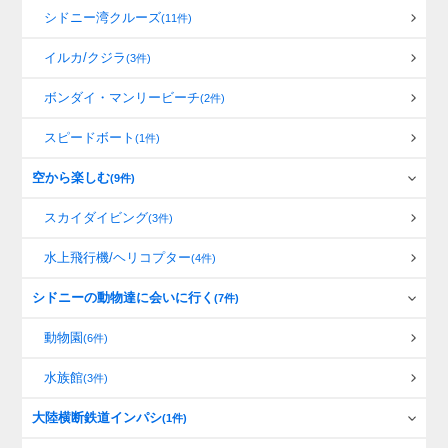
シドニー湾クルーズ
(11件)
イルカ/クジラ
(3件)
ボンダイ・マンリービーチ
(2件)
スピードボート
(1件)
空から楽しむ
(9件)
スカイダイビング
(3件)
水上飛行機/ヘリコプター
(4件)
シドニーの動物達に会いに行く
(7件)
動物園
(6件)
水族館
(3件)
大陸横断鉄道インパシ
(1件)