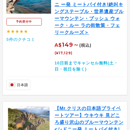
ニ ー発 ミートパイ付き!絶叫キ
ングステーブル・世界遺産ブル
ーマウンテン・ブッシュ ウォ
予約受付中
ーク・ルー ラの街散策・フェ
★★★★★
リークルーズ＞
5件のクチコミ
149～
A$
(税込)
(¥17,129)
10日前までキャンセル無料(土・
日・祝日を除く)
日本語
【Mr.クリスの日本語プライベ
ートツアー】ウキウキ 見どこ
ろ盛り沢山のブルーマウンテン
<シドニー発 ミートパイ付き!