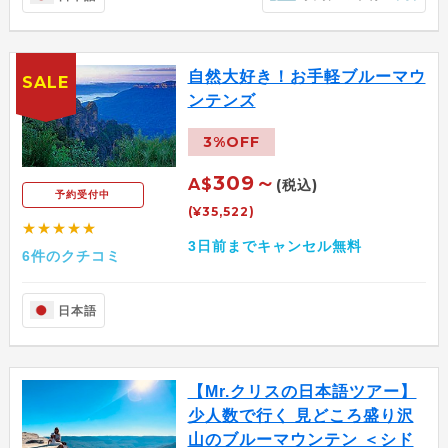
自然大好き！お手軽ブルーマウ
SALE
ンテンズ
3%OFF
309～
A$
(税込)
予約受付中
(¥35,522)
★★★★★
3日前までキャンセル無料
6件のクチコミ
日本語
【Mr.クリスの日本語ツアー】
少人数で行く 見どころ盛り沢
山のブルーマウンテン ＜シド