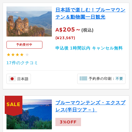
日本語で楽しむ！ブルーマウン
テン＆動物園一日観光
205～
A$
(税込)
(¥23,567)
予約受付中
申込後 1時間以内 キャンセル無料
★★★★
★
17件のクチコミ
予約券の印刷：
不要
日本語
ブルーマウンテンズ・エクスプ
SALE
レス(半日ツア－）
3%OFF