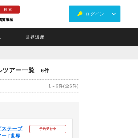
ログイン
閲覧履歴
ミ
世界遺産
ルツアー一覧
6件
1～6件(全6件)
グステーブ
予約受付中
ー [世界