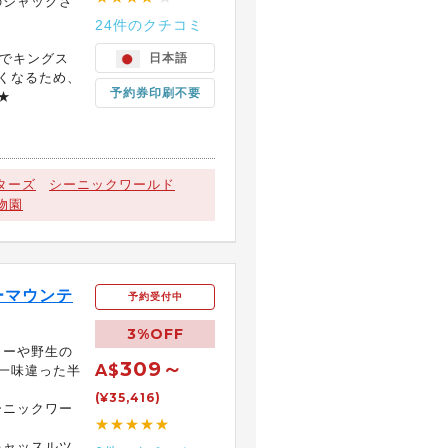
のジャックさ
24件のクチコミ
までキングス
日本語
くなるため、
予約券印刷不要
★
ターズ
シーニックワールド
物園
ーマウンテ
予約受付中
3%OFF
ィーや野生の
309～
A$
一味違った半
(¥35,416)
ーニックワー
★★★★★
キャッスルツ