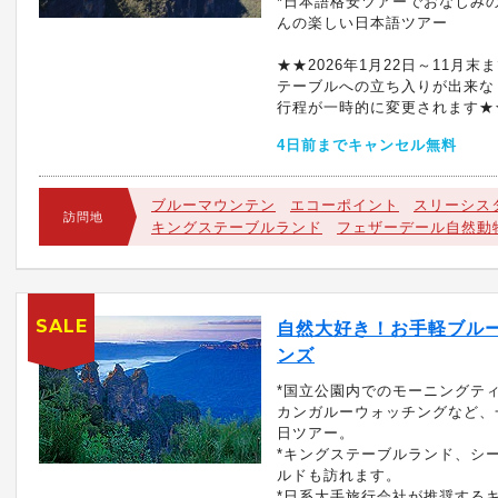
*日本語格安ツアーでおなじみ
んの楽しい日本語ツアー
★★2026年1月22日～11月末
テーブルへの立ち入りが出来な
行程が一時的に変更されます★
4日前までキャンセル無料
ブルーマウンテン
エコーポイント
スリーシス
訪問地
キングステーブルランド
フェザーデール自然動
SALE
自然大好き！お手軽ブル
ンズ
*国立公園内でのモーニングテ
カンガルーウォッチングなど、
日ツアー。
*キングステーブルランド、シ
ルドも訪れます。
*日系大手旅行会社が推奨する