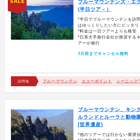
SALE
ブルーマウンテンズ・エ
(半日ツア－）
*半日でブルーマウンテンを訪
はゆっくりしたい方にピッタリ
*料金は一日ツアーよりも格安
*日系大手旅行会社が推奨する
アーが催行
3日前までキャンセル無料
ブルーマウンテン
エコーポイント
シーニック
訪問地
ブルーマウンテン、キン
ルランドとルーラと動物
[世界遺産]
*他のツアーでは行かない展望