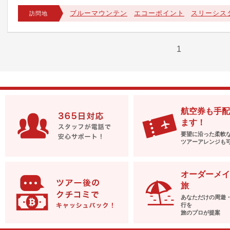
ブルーマウンテン
エコーポイント
スリーシス
訪問地
1
航空券も手配
ます！
要望に沿った柔軟
ツアーアレンジも
オーダーメイ
旅
あなただけの周遊
行を
旅のプロが提案