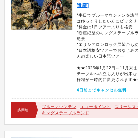
遺産]
*半日でブルーマウンテンを訪
はゆっくりしたい方にピッタリ
*料金は1日ツアーよりも格安
*断崖絶壁のキングステーブル
絶景
*エリシアロンロック展望台も
*日本語格安ツアーでおなじみ
んの楽しい日本語ツアー
★★2026年1月22日～11月末
テーブルへの立ち入りが出来な
行程が一時的に変更されます★
4日前までキャンセル無料
ブルーマウンテン
エコーポイント
スリーシス
訪問地
キングステーブルランド