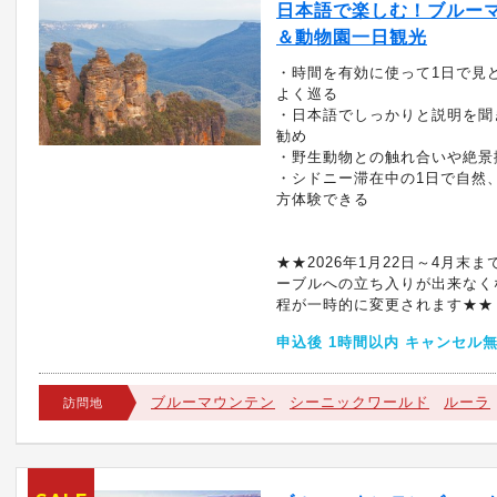
日本語で楽しむ！ブルー
＆動物園一日観光
・時間を有効に使って1日で見
よく巡る
・日本語でしっかりと説明を聞
勧め
・野生動物との触れ合いや絶景
・シドニー滞在中の1日で自然
方体験できる
★★2026年1月22日～4月末
ーブルへの立ち入りが出来なく
程が一時的に変更されます★★
申込後 1時間以内 キャンセル
ブルーマウンテン
シーニックワールド
ルーラ
訪問地