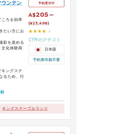
マウンテン
予約受付中
205～
A$
どころを効率
(¥23,496)
きたい方にお
★★★★
★
17件のクチコミ
撮影を楽める
、文化体験両
日本語
予約券印刷不要
までキングステ
なるため、行
無料
キングステーブルランド