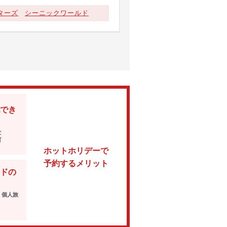
ターズ
シーニックワールド
でき
な
可
ホットホリデーで
予約するメリット
ドの
・個人旅