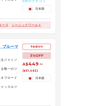
6件のクチコミ
日本語
ターズ
シーニックワールド
く ブルーマ
予約受付中
3%OFF
茂るジャミソ
449～
A$
きる唯一のツ
(¥51,462)
をオフロード
日本語
キャッスルツ