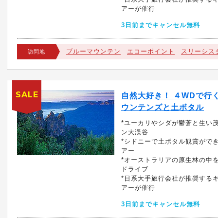
アーが催行
3日前までキャンセル無料
ブルーマウンテン
エコーポイント
スリーシス
訪問地
SALE
自然大好き！ ４WDで行
ウンテンズと土ボタル
*ユーカリやシダが鬱蒼と生い
ン大渓谷
*シドニーで土ボタル観賞がで
アー
*オーストラリアの原生林の中
ドライブ
*日系大手旅行会社が推奨する
アーが催行
3日前までキャンセル無料