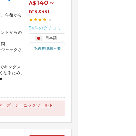
140～
A$
(¥16,046)
問、午後から
★★★★
★
54件のクチコミ
ランドからの
日本語
訪問
予約券印刷不要
のジャックさ
までキングス
くなるため、
★
ターズ
シーニックワールド