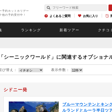
ー予約ホットホリデー
ク他の予約受付中！
よくあるご質問
お気に入り
集
ランキング
新着ツアー
クチコ
「シーニックワールド」に関連するオプショナ
並び替え：
表示件数：
シドニー発
ブルーマウンテンとキン
ルランドとルーラ半日ツア