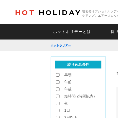
HOT
HOLIDAY
現地発オプショナルツア
ケアンズ、エアーズロッ
ホットホリデーとは
特 
ホットホリデー
絞り込み条件
早朝
午前
午後
短時間(2時間以内)
夜
1日
2日以上