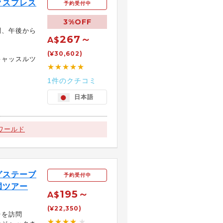
クスプレス
予約受付中
3%OFF
問、午後から
267～
A$
(¥30,602)
キャッスルツ
★★★★★
1件のクチコミ
日本語
ワールド
グステーブ
予約受付中
園ツアー
195～
A$
(¥22,350)
台を訪問
★★★★
★