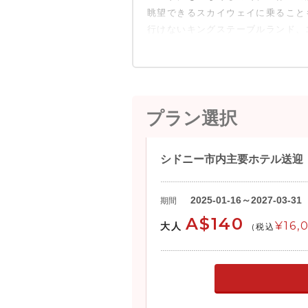
眺望できるスカイウェイに乗ること
12:15-13:30
ルーラの街（
行けないキングステーブルランド、
15:00頃
シドニー市内
プラン選択
シドニー市内主要ホテル送迎
2025-01-16～2027-03-31
期間
A$140
¥16,
大人
(税込