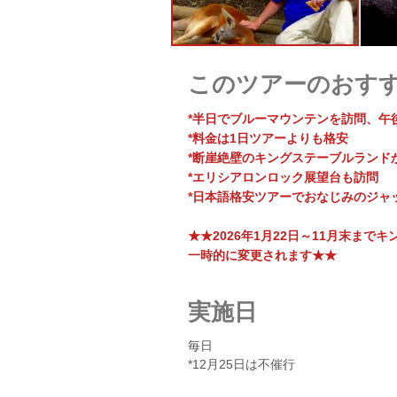
このツアーのおす
*半日でブルーマウンテンを訪問、午
*料金は1日ツアーよりも格安
*断崖絶壁のキングステーブルランド
*エリシアロンロック展望台も訪問
*日本語格安ツアーでおなじみのジャ
★★2026年1月22日～11月末ま
一時的に変更されます★★
実施日
毎日
*12月25日は不催行