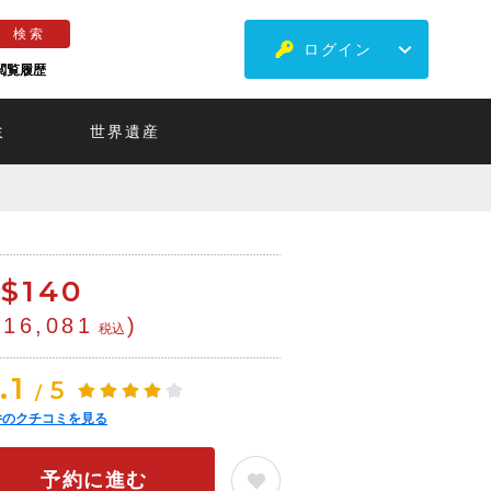
ログイン
閲覧履歴
ミ
世界遺産
$
140
¥16,081
)
税込
.1
5
/
件のクチコミを見る
予約に進む