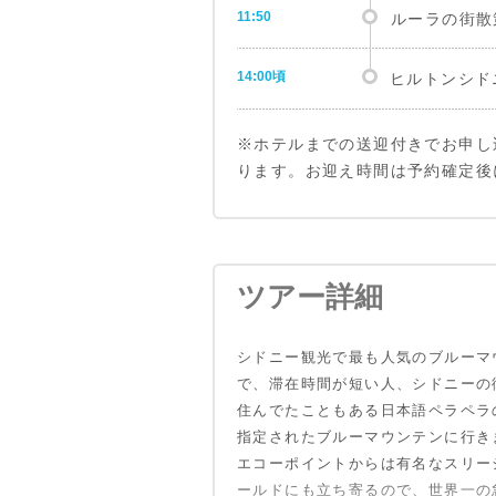
11:50
ルーラの街散
14:00頃
ヒルトンシド
※ホテルまでの送迎付きでお申し
ります。お迎え時間は予約確定後
7:30頃
シドニー市内
9:10-9:40
ツアー詳細
ゴードンフォ
09:50-10:20
エコーポイン
シドニー観光で最も人気のブルーマ
で、滞在時間が短い人、シドニーの
10:30-11:45
シーニックワ
住んでたこともある日本語ペラペラ
指定されたブルーマウンテンに行き
エコーポイントからは有名なスリー
12:00-12:15
ケーヒルルッ
ールドにも立ち寄るので、世界一の急