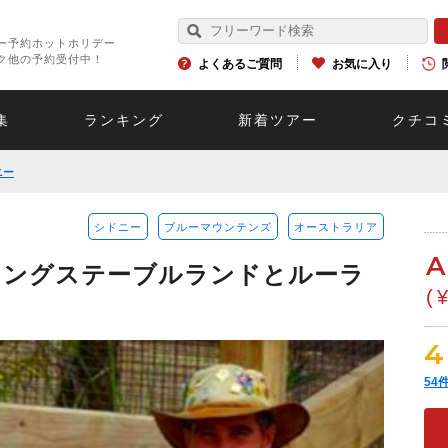
ー予約ホットホリデー
ク他の予約受付中！
よくあるご質問
お気に入り
集
ランキング
新着ツアー
クチコ
ニー
シドニー
ブルーマウンテンズ
オーストラリア
A
キングステーブルランドとルーラ
(
4
54