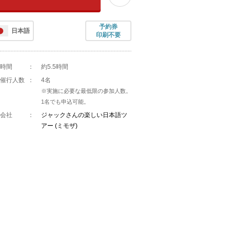
予約券
日本語
印刷不要
時間
：
約5.5時間
催行人数
：
4名
※実施に必要な最低限の参加人数。
1名でも申込可能。
会社
：
ジャックさんの楽しい日本語ツ
アー (ミモザ)