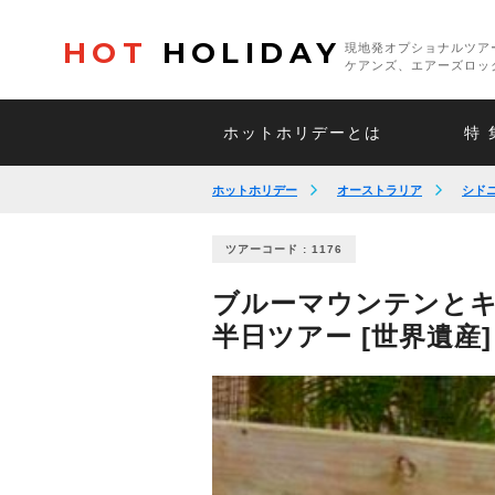
HOT
HOLIDAY
現地発オプショナルツア
ケアンズ、エアーズロッ
ホットホリデーとは
特 
ホットホリデー
オーストラリア
シド
ツアーコード : 1176
ブルーマウンテンと
半日ツアー [世界遺産]