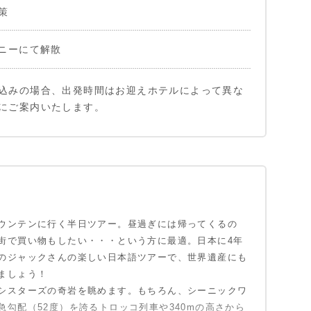
策
ニーにて解散
込みの場合、出発時間はお迎えホテルによって異な
にご案内いたします。
ホテルお迎え後、ブルーマウンテンへ
ール – アリシアンロックまで軽いブッシュウォーク
ト
ウンテンに行く半日ツアー。昼過ぎには帰ってくるの
街で買い物もしたい・・・という方に最適。日本に4年
ールド （入場料別）
のジャックさんの楽しい日本語ツアーで、世界遺産にも
ましょう！
シスターズの奇岩を眺めます。もちろん、シーニックワ
クアウト
勾配（52度）を誇るトロッコ列車や340mの高さから