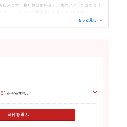
も出来ます（乗り物は別料金）。他のツアーではあまり
自由行動）
エリシアロンロック展望台にも足を伸ばします。
もっと見る
帰着予定（ヒルトンシドニーにて解散）
081
を全額前払い)
日付を選ぶ