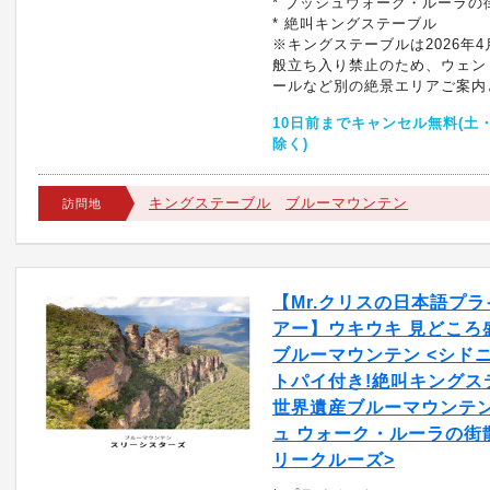
* ブッシュウォーク・ルーラの
* 絶叫キングステーブル
※キングステーブルは2026年
般立ち入り禁止のため、ウェン
ールなど別の絶景エリアご案内
10日前までキャンセル無料(土
除く)
キングステーブル
ブルーマウンテン
訪問地
【Mr.クリスの日本語プ
アー】ウキウキ 見どころ
ブルーマウンテン <シドニ
トパイ付き!絶叫キングス
世界遺産ブルーマウンテ
ュ ウォーク・ルーラの街
リークルーズ>