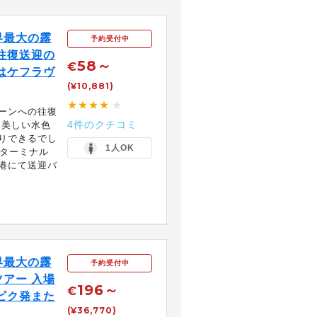
界最大の露
予約受付中
往復送迎の
58～
€
はケフラヴ
(¥10,881)
★★★★
★
ーンへの往復
4件のクチコミ
 美しい水色
りできるでし
1人OK
スターミナル
港にて送迎バ
界最大の露
予約受付中
アー 入場
196～
€
ビク発また
(¥36,770)
】