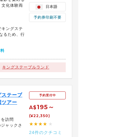
、文化体験両
日本語
予約券印刷不要
までキングステ
なるため、行
無料
キングステーブルランド
グステーブ
予約受付中
園ツアー
195～
A$
(¥22,350)
台を訪問
★★★★
★
のジャックさ
24件のクチコミ