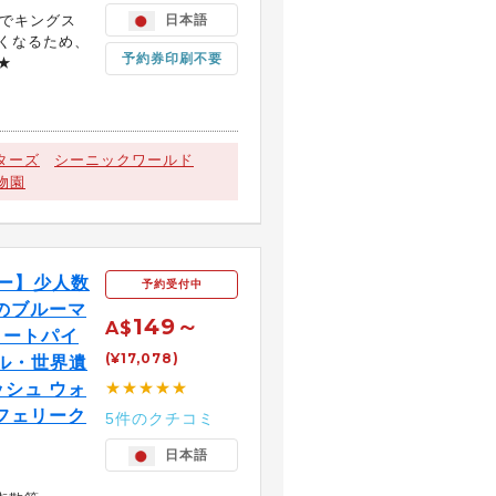
までキングス
日本語
くなるため、
予約券印刷不要
★
ターズ
シーニックワールド
物園
アー】少人数
予約受付中
のブルーマ
149～
A$
ミートパイ
(¥17,078)
ル・世界遺
★★★★★
シュ ウォ
フェリーク
5件のクチコミ
日本語