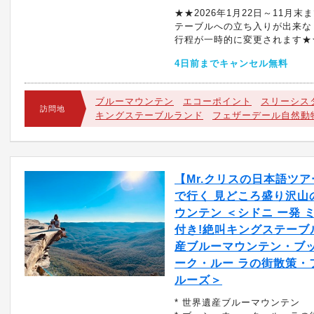
★★2026年1月22日～11月末
テーブルへの立ち入りが出来な
行程が一時的に変更されます★
4日前までキャンセル無料
ブルーマウンテン
エコーポイント
スリーシス
訪問地
キングステーブルランド
フェザーデール自然動
【Mr.クリスの日本語ツ
で行く 見どころ盛り沢山
ウンテン ＜シドニ ー発 
付き!絶叫キングステーブ
産ブルーマウンテン・ブッ
ーク・ルー ラの街散策・
ルーズ＞
* 世界遺産ブルーマウンテン