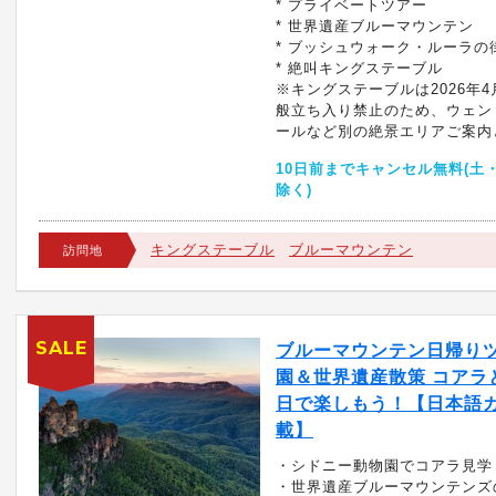
* プライベートツアー
* 世界遺産ブルーマウンテン
* ブッシュウォーク・ルーラの
* 絶叫キングステーブル
※キングステーブルは2026年
般立ち入り禁止のため、ウェン
ールなど別の絶景エリアご案内
10日前までキャンセル無料(土
除く)
キングステーブル
ブルーマウンテン
訪問地
SALE
ブルーマウンテン日帰りツ
園＆世界遺産散策 コアラ
日で楽しもう！【日本語ガイ
載】
・シドニー動物園でコアラ見学
・世界遺産ブルーマウンテンズ