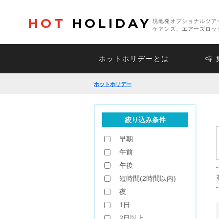
HOT
HOLIDAY
現地発オプショナルツア
ケアンズ、エアーズロッ
ホットホリデーとは
特 
ホットホリデー
絞り込み条件
早朝
午前
午後
短時間(2時間以内)
夜
1日
2日以上