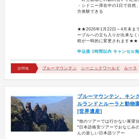
・シドニー滞在中の1日で自然
方体験できる
★★2026年1月22日～4月末
ーブルへの立ち入りが出来なく
程が一時的に変更されます★★
申込後 1時間以内 キャンセル
ブルーマウンテン
シーニックワールド
ルーラ
訪問地
ブルーマウンテン、キン
ルランドとルーラと動物
[世界遺産]
*他のツアーでは行かない展望
*日本語格安ツアーでおなじみ
んの楽しい日本語ツアー