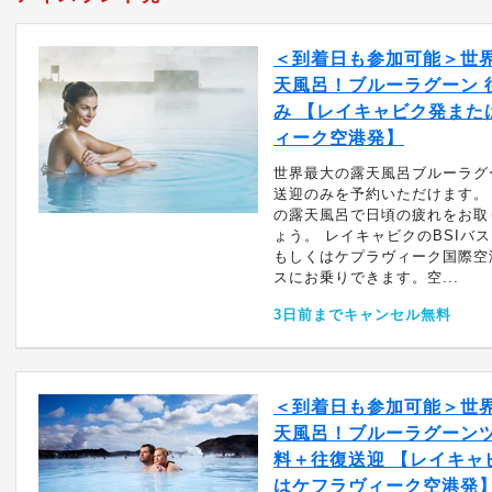
＜到着日も参加可能＞世
天風呂！ブルーラグーン 
み 【レイキャビク発また
ィーク空港発】
世界最大の露天風呂ブルーラグ
送迎のみを予約いただけます。
の露天風呂で日頃の疲れをお取
ょう。 レイキャビクのBSIバ
もしくはケプラヴィーク国際空
スにお乗りできます。空...
3日前までキャンセル無料
＜到着日も参加可能＞世
天風呂！ブルーラグーンツ
料＋往復送迎 【レイキャ
はケフラヴィーク空港発