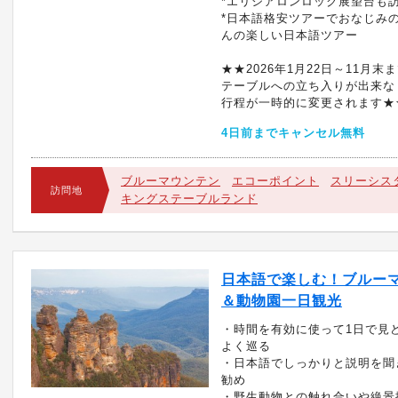
*エリシアロンロック展望台も
*日本語格安ツアーでおなじみ
んの楽しい日本語ツアー
★★2026年1月22日～11月末
テーブルへの立ち入りが出来な
行程が一時的に変更されます★
4日前までキャンセル無料
ブルーマウンテン
エコーポイント
スリーシス
訪問地
キングステーブルランド
日本語で楽しむ！ブルー
＆動物園一日観光
・時間を有効に使って1日で見
よく巡る
・日本語でしっかりと説明を聞
勧め
・野生動物との触れ合いや絶景