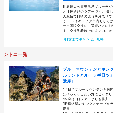
世界最大の露天風呂ブルーラグ
と往復送迎のツアーです。 美
天風呂で日頃の疲れをお取りで
う。 レイキャビク市内もしく
ーク国際空港にて送迎バスにお
す。空港到着後そのままのご参..
3日前までキャンセル無料
シドニー発
ブルーマウンテンとキン
ルランドとルーラ半日ツア
遺産]
*半日でブルーマウンテンを訪
はゆっくりしたい方にピッタリ
*料金は1日ツアーよりも格安
*断崖絶壁のキングステーブル
絶景