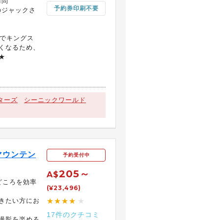
訪問
予約券印刷不要
のジャックさ
までキングス
くなるため、
★
ターズ
シーニックワールド
マウンテン
予約受付中
205～
A$
どころを効率
(¥23,496)
きたい方にお
★★★★
★
17件のクチコミ
撮影を楽める