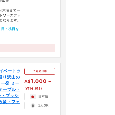
街散策
4月末頃まで一
トワースフォ
となります。
・日・祝日を
ライベートツ
予約受付中
盛り沢山の
1,000～
A$
ー発 ミー
(¥114,615)
テーブル・
ン・ブッシ
日本語
散策・フェ
1人OK