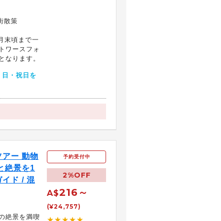
街散策
4月末頃まで一
トワースフォ
となります。
・日・祝日を
アー 動物
予約受付中
と絶景を1
2%OFF
ド / 混
216～
A$
(¥24,757)
の絶景を満喫
★★★★★