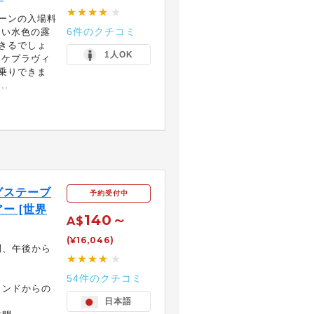
★★★★
★
ーンの入場料
6件のクチコミ
しい水色の露
きるでしょ
1人OK
はケプラヴィ
乗りできま
.
グステーブ
予約受付中
ー [世界
140～
A$
(¥16,046)
問、午後から
★★★★
★
54件のクチコミ
ランドからの
日本語