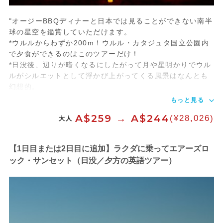
"オージーBBQディナーと日本では見ることができない南半
球の星空を鑑賞していただけます。
*ウルルからわずか200m！ウルル・カタジュタ国立公園内
で夕食ができるのはこのツアーだけ！
*日没後、辺りが暗くなるにしたがって月や星明かりでウル
ルがシルエットとして浮かび上がってくる風景はなんとも
幻想的。
もっと見る
A$259 → A$244
(¥28,026)
大人
【1日目または2日目に追加】ラクダに乗ってエアーズロ
ック・サンセット（日没／夕方の英語ツアー）