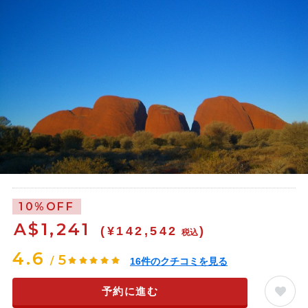
10%OFF
A$
1,241
(¥142,542
)
税込
4.6
5
/
16
件のクチコミを見る
予約に進む