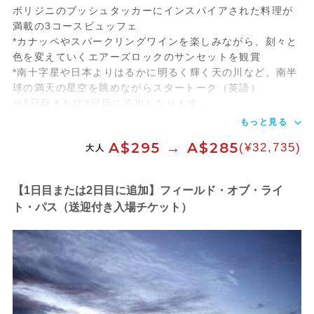
ボリジニのブッシュタッカーにインスパイアされた料理が
満載の3コースビュッフェ
*カナッペやスパークリングワインを楽しみながら、刻々と
色を変えていくエアーズロックのサンセットを観賞
*南十字星や日本よりはるかに明るく輝く天の川など、南半
球の満天の星空を眺めながらスタートーク（英語）
※1日目または2日目に追加となります。
もっと見る
A$295 → A$285
(¥32,735)
大人
【1日目または2日目に追加】フィールド・オブ・ライ
ト・パス（送迎付き入場チケット）