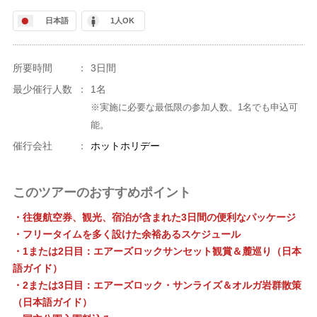
日本語
1人OK
所要時間
：
3日間
最少催行人数
：
1名
※実施に必要な最低限の参加人数。1名でも申込可
能。
催行会社
：
ホットホリデー
このツアーのおすすめポイント
・往復航空券、観光、宿泊が含まれた3日間の便利なパッケージ
・フリータイムを多く設けた余裕あるスケジュール
・1または2日目：エアーズロックサンセット観賞＆麓巡り（日本
語ガイド）
・2または3日目：エアーズロック・サンライズ＆オルガ岩群散策
（日本語ガイド）