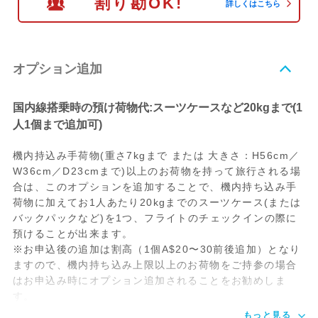
割り勘OK!
詳しくはこちら
オプション追加
国内線搭乗時の預け荷物代:スーツケースなど20kgまで(1
人1個まで追加可)
機内持込み手荷物(重さ7kgまで または 大きさ：H56cm／
W36cm／D23cmまで)以上のお荷物を持って旅行される場
合は、このオプションを追加することで、機内持ち込み手
荷物に加えてお1人あたり20kgまでのスーツケース(または
バックパックなど)を1つ、フライトのチェックインの際に
預けることが出来ます。
※お申込後の追加は割高（1個A$20〜30前後追加）となり
ますので、機内持ち込み上限以上のお荷物をご持参の場合
はお申込み時にオプション追加されることをお勧めしま
す。
もっと見る