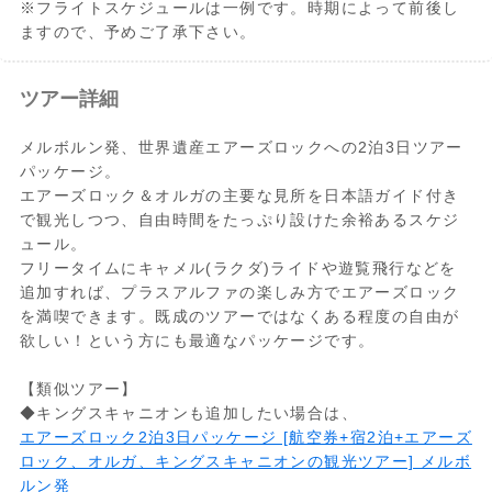
※フライトスケジュールは一例です。時期によって前後し
ますので、予めご了承下さい。
ツアー詳細
メルボルン発、世界遺産エアーズロックへの2泊3日ツアー
パッケージ。
エアーズロック＆オルガの主要な見所を日本語ガイド付き
で観光しつつ、自由時間をたっぷり設けた余裕あるスケジ
ュール。
フリータイムにキャメル(ラクダ)ライドや遊覧飛行などを
追加すれば、プラスアルファの楽しみ方でエアーズロック
を満喫できます。既成のツアーではなくある程度の自由が
欲しい！という方にも最適なパッケージです。
【類似ツアー】
◆キングスキャニオンも追加したい場合は、
エアーズロック2泊3日パッケージ [航空券+宿2泊+エアーズ
ロック、オルガ、キングスキャニオンの観光ツアー] メルボ
ルン発