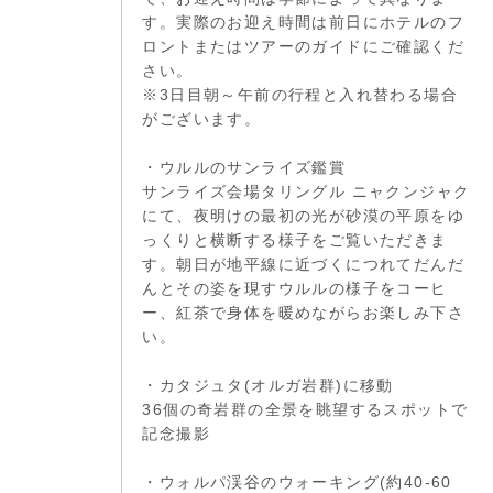
す。実際のお迎え時間は前日にホテルのフ
ロントまたはツアーのガイドにご確認くだ
さい。
※3日目朝～午前の行程と入れ替わる場合
がございます。
・ウルルのサンライズ鑑賞
サンライズ会場タリングル ニャクンジャク
にて、夜明けの最初の光が砂漠の平原をゆ
っくりと横断する様子をご覧いただきま
す。朝日が地平線に近づくにつれてだんだ
んとその姿を現すウルルの様子をコーヒ
ー、紅茶で身体を暖めながらお楽しみ下さ
い。
・カタジュタ(オルガ岩群)に移動
36個の奇岩群の全景を眺望するスポットで
記念撮影
・ウォルパ渓谷のウォーキング(約40-60