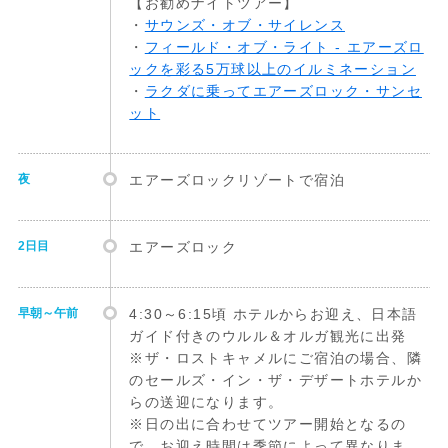
【お勧めナイトツアー】
・
サウンズ・オブ・サイレンス
・
フィールド・オブ・ライト - エアーズロ
ックを彩る5万球以上のイルミネーション
・
ラクダに乗ってエアーズロック・サンセ
ット
夜
エアーズロックリゾートで宿泊
2日目
エアーズロック
早朝～午前
4:30～6:15頃 ホテルからお迎え、日本語
ガイド付きのウルル＆オルガ観光に出発
※ザ・ロストキャメルにご宿泊の場合、隣
のセールズ・イン・ザ・デザートホテルか
らの送迎になります。
※日の出に合わせてツアー開始となるの
で、お迎え時間は季節によって異なりま