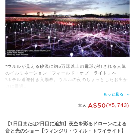
"ウルルが見える砂漠に約5万球以上の電球が灯される人気
のイルミネーション「フィールド・オブ・ライト」へ！
*ホテル送迎付き入場券。ウルルの夜のちょっとしたお出か
けに最適。
もっと見る
A$50
(¥5,743)
大人
【1日目または2日目に追加】夜空を彩るドローンによる
音と光のショー【ウィンジリ・ウィル・トワイライト】