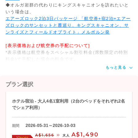
◆オルガ岩群の代わりにキングスキャニオンを訪れたいと
いう場合は、
エアーズロック2泊3日パッケージ 「航空券+宿2泊+エアー
ズロックのサンセットと麓巡り、キングスキャニオン、サ
ンライズとフィールドオブライト」メルボルン発
[表示価格および航空券の手配について]
*表示価格は航空券をスペシャル割引料金(席数限定の特別
料金)で手配した場合の料金です。
もっと見る
プラン選択
ホテル宿泊 - 大人4名1室利用（2台のベッドをそれぞれ2名
でシェア利用）
2026-05-31～2026-10-03
期間
A$1,490
A$1,656
大人
10
%OFF