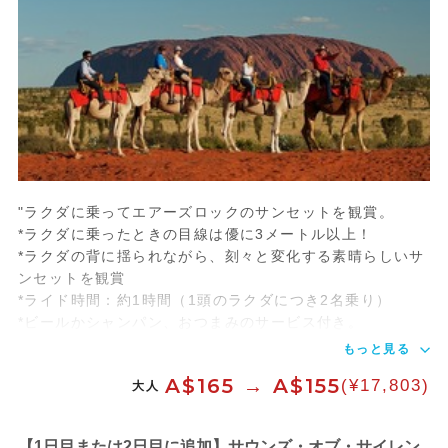
"ラクダに乗ってエアーズロックのサンセットを観賞。
*ラクダに乗ったときの目線は優に3メートル以上！
*ラクダの背に揺られながら、刻々と変化する素晴らしいサ
ンセットを観賞
*ライド時間：約1時間（1頭のラクダにつき2名乗り）
*ビールかシャンパン、おつまみのサービス付き。
もっと見る
A$165 → A$155
(¥17,803)
大人
【1日目または2日目に追加】サウンズ・オブ・サイレン