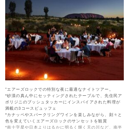
"エアーズロックでの特別な夜に最適なナイトツアー。
*砂漠の真ん中にセッティングされたテーブルで、先住民ア
ボリジニのブッシュタッカーにインスパイアされた料理が
満載の3コースビュッフェ
*カナッペやスパークリングワインを楽しみながら、刻々と
色を変えていくエアーズロックのサンセットを観賞
*南十字星や日本よりはるかに明るく輝く天の川など、南半