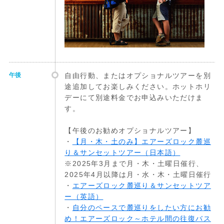
午後
自由行動、またはオプショナルツアーを別
途追加してお楽しみください。ホットホリ
デーにて別途料金でお申込みいただけま
す。
【午後のお勧めオプショナルツアー】
・
【月・木・土のみ】エアーズロック麓巡
り＆サンセットツアー（日本語）
※2025年3月まで月・木・土曜日催行、
2025年4月以降は月・水・木・土曜日催行
・
エアーズロック麓巡り＆サンセットツア
ー（英語）
・
自分のペースで麓巡りをしたい方にお勧
め！エアーズロック～ホテル間の往復バス