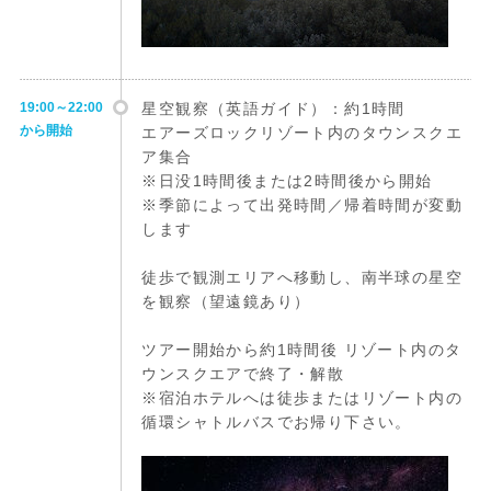
19:00～22:00
星空観察（英語ガイド）：約1時間
から開始
エアーズロックリゾート内のタウンスクエ
ア集合
※日没1時間後または2時間後から開始
※季節によって出発時間／帰着時間が変動
します
徒歩で観測エリアへ移動し、南半球の星空
を観察（望遠鏡あり）
ツアー開始から約1時間後 リゾート内のタ
ウンスクエアで終了・解散
※宿泊ホテルへは徒歩またはリゾート内の
循環シャトルバスでお帰り下さい。