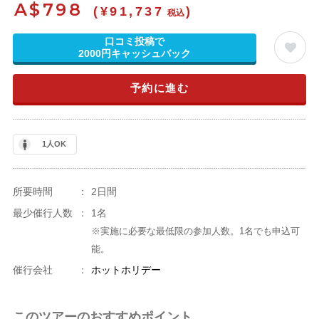
A$
798
(¥91,737
)
税込
口コミ投稿で
2000円キャッシュバック
予約に進む
1人OK
所要時間
：
2日間
最少催行人数
：
1名
※実施に必要な最低限の参加人数。1名でも申込可
能。
催行会社
：
ホットホリデー
このツアーのおすすめポイント