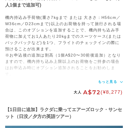
人1個まで追加可)
機内持込み手荷物(重さ7kgまで または 大きさ：H56cm／
W36cm／D23cmまで)以上のお荷物を持って旅行される場
合は、このオプションを追加することで、機内持ち込み手
荷物に加えてお1人あたり20kgまでのスーツケース(または
バックパックなど)を1つ、フライトのチェックインの際に
預けることが出来ます。
※お申込後の追加は割高（1個A$20〜30前後追加）となり
ますので、機内持ち込み上限以上のお荷物をご持参の場合
はお申込み時にオプション追加されることをお勧めしま
す。
もっと見る
A$72
(¥8,277)
大人
【1日目に追加】ラクダに乗ってエアーズロック・サンセ
ット（日没／夕方の英語ツアー）