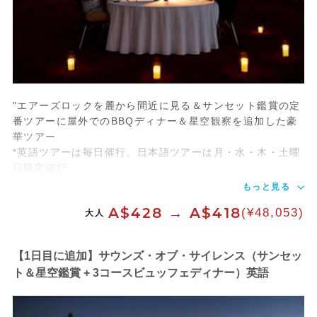
"エアーズロックを麓から間近に見る＆サンセット鑑賞の定
番ツアーに屋外でのBBQディナー＆星空観察を追加した豪
華ツアー
*英語ツアーは毎日催行。日本語ツアーは月・水・木・土曜
日限定催行。
もっと見る
A$428 → A$418
(¥48,053)
大人
【1日目に追加】サウンズ・オブ・サイレンス（サンセッ
ト＆星空鑑賞 + 3コースビュッフェディナー）英語