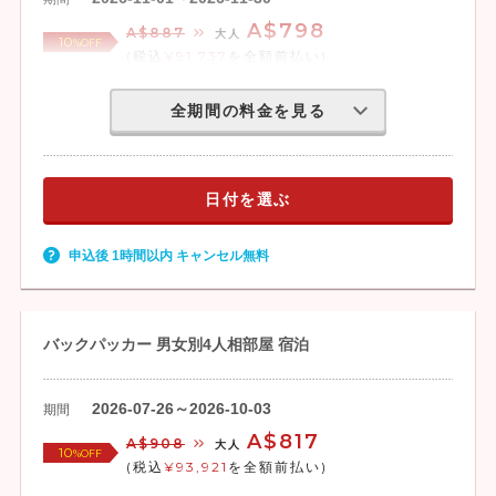
A$798
A$887
大人
10
%OFF
(税込
¥91,737
を全額前払い)
全期間の料金を見る
日付を選ぶ
申込後 1時間以内 キャンセル無料
バックパッカー 男女別4人相部屋 宿泊
2026-07-26～2026-10-03
期間
A$817
A$908
大人
10
%OFF
(税込
¥93,921
を全額前払い)