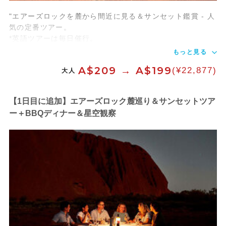
"エアーズロックを麓から間近に見る＆サンセット鑑賞 - 人
気の定番ツアー。
*英語ツアーは毎日催行。
もっと見る
A$209 → A$199
(¥22,877)
大人
【1日目に追加】エアーズロック麓巡り＆サンセットツア
ー＋BBQディナー＆星空観察