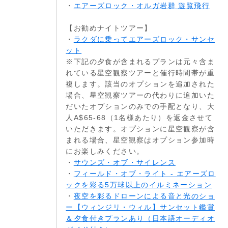
・
エアーズロック・オルガ岩群 遊覧飛行
【お勧めナイトツアー】
・
ラクダに乗ってエアーズロック・サンセ
ット
※下記の夕食が含まれるプランは元々含ま
れている星空観察ツアーと催行時間帯が重
複します。該当のオプションを追加された
場合、星空観察ツアーの代わりに追加いた
だいたオプションのみでの手配となり、大
人A$65-68（1名様あたり）を返金させて
いただきます。オプションに星空観察が含
まれる場合、星空観察はオプション参加時
にお楽しみください。
・
サウンズ・オブ・サイレンス
・
フィールド・オブ・ライト - エアーズロ
ックを彩る5万球以上のイルミネーション
・
夜空を彩るドローンによる音と光のショ
ー【ウィンジリ・ウィル】サンセット鑑賞
＆夕食付きプランあり（日本語オーディオ