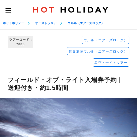
HOT
HOLIDAY
toggle
navigation
ホットホリデー
オーストラリア
ウルル（エアーズロック）
ツアーコード :
ウルル（エアーズロック）
7085
世界遺産ウルル（エアーズロック）
星空・ナイトツアー
フィールド・オブ・ライト入場券予約 |
送迎付き・約1.5時間