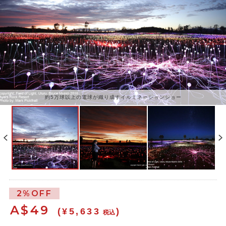
約5万球以上の電球が織り成すイルミネーションショー
2%OFF
A$
49
(¥5,633
)
税込