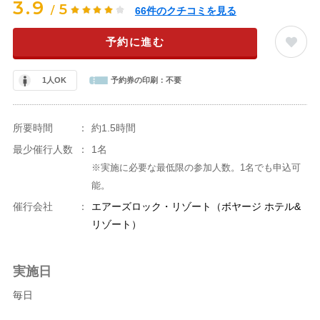
3.9
5
/
66
件のクチコミを見る
予約に進む
1人OK
予約券の印刷：
不要
所要時間
：
約1.5時間
最少催行人数
：
1名
※実施に必要な最低限の参加人数。1名でも申込可
能。
催行会社
：
エアーズロック・リゾート（ボヤージ ホテル&
リゾート）
実施日
毎日