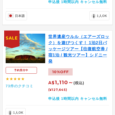
申込後 1時間以内 キャンセル無料
日本語
1人OK
世界遺産ウルル（エアーズロッ
SALE
ク）を遊びつくす！ 1泊2日パ
ッケージツアー【往復航空券 /
宿1泊 / 観光ツアー】シドニー
発
予約受付中
10%OFF
★★★★★
1,110～
A$
(税込)
73件のクチコミ
(¥127,645)
申込後 1時間以内 キャンセル無料
1人OK