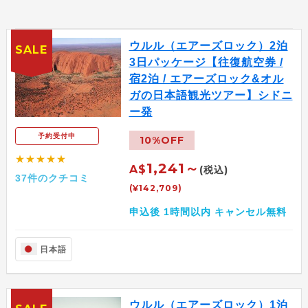
ウルル（エアーズロック）2泊
SALE
3日パッケージ【往復航空券 /
宿2泊 / エアーズロック&オル
ガの日本語観光ツアー】シドニ
ー発
予約受付中
10%OFF
★★★★★
1,241～
A$
(税込)
37件のクチコミ
(¥142,709)
申込後 1時間以内 キャンセル無料
日本語
ウルル（エアーズロック）1泊