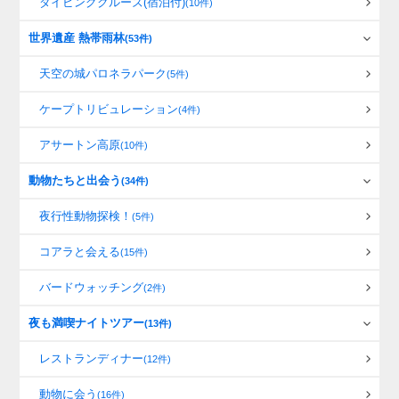
ダイビングクルーズ(宿泊付)
(10件)
世界遺産 熱帯雨林
(53件)
天空の城パロネラパーク
(5件)
ケープトリビュレーション
(4件)
アサートン高原
(10件)
動物たちと出会う
(34件)
夜行性動物探検！
(5件)
コアラと会える
(15件)
バードウォッチング
(2件)
夜も満喫ナイトツアー
(13件)
レストランディナー
(12件)
動物に会う
(16件)