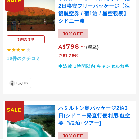
SALE
2日格安フリーパッケージ【往
復航空券 / 宿1泊 / 星空観察】
シドニー発
10%OFF
予約受付中
798～
A$
(税込)
★★★★
★
(¥91,766)
10件のクチコミ
申込後 1時間以内 キャンセル無料
1人OK
ハミルトン島パッケージ2泊3
SALE
日[シドニー発直行便利用/航空
券+宿2泊+ツアー]
10%OFF