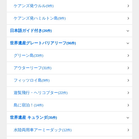
ケアンズ発ウルル
(9件)
ケアンズ発ハミルトン島
(9件)
日本語ガイド付き
(26件)
世界遺産グレートバリアリーフ
(96件)
グリーン島
(33件)
アウターリーフ
(31件)
フィッツロイ島
(9件)
遊覧飛行・ヘリコプター
(22件)
島に宿泊！
(14件)
世界遺産 キュランダ
(35件)
水陸両用車アーミーダック
(12件)