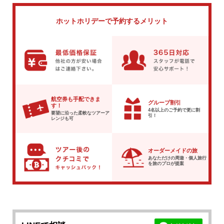
ホットホリデーで
予約するメリット
航空券も手配できま
グループ割引
す！
4名以上のご予約で
更に割
要望に沿った柔軟な
ツアーア
引！
レンジも可
オーダーメイドの旅
あなただけの周遊・個人旅行
を
旅のプロが提案