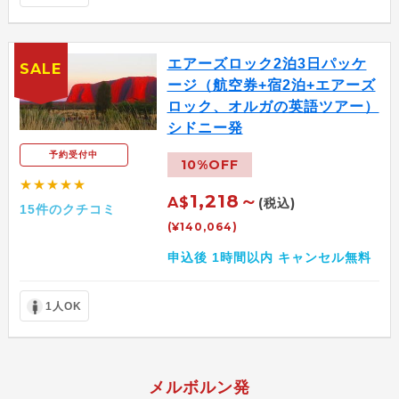
エアーズロック2泊3日パッケ
SALE
ージ（航空券+宿2泊+エアーズ
ロック、オルガの英語ツアー）
シドニー発
予約受付中
10%OFF
★★★★★
1,218～
A$
(税込)
15件のクチコミ
(¥140,064)
申込後 1時間以内 キャンセル無料
1人OK
メルボルン発