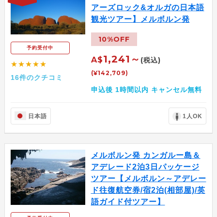
アーズロック&オルガの日本語
観光ツアー】メルボルン発
10%OFF
予約受付中
1,241～
A$
(税込)
★★★★★
(¥142,709)
16件のクチコミ
申込後 1時間以内 キャンセル無料
日本語
1人OK
メルボルン発 カンガルー島＆
アデレード2泊3日パッケージ
ツアー【メルボルン～アデレー
ド往復航空券/宿2泊(相部屋)/英
語ガイド付ツアー】