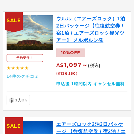
ウルル（エアーズロック）1泊
SALE
2日パッケージ【往復航空券 /
宿1泊 / エアーズロック観光ツ
アー】 メルボルン発
10%OFF
予約受付中
1,097～
A$
(税込)
★★★★★
(¥126,150)
14件のクチコミ
申込後 1時間以内 キャンセル無料
1人OK
エアーズロック2泊3日パッケ
SALE
ージ 【往復航空券 / 宿2泊 / エ