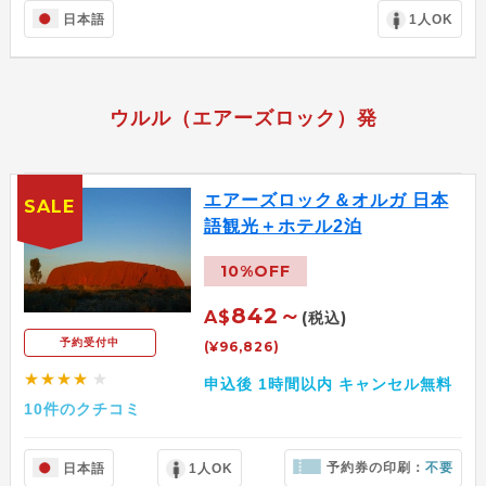
日本語
1人OK
ウルル（エアーズロック）発
エアーズロック＆オルガ 日本
SALE
語観光＋ホテル2泊
10%OFF
842～
A$
(税込)
予約受付中
(¥96,826)
★★★★
★
申込後 1時間以内 キャンセル無料
10件のクチコミ
予約券の印刷：
不要
日本語
1人OK