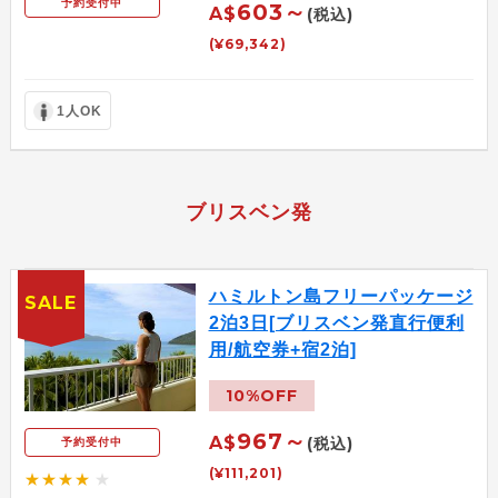
予約受付中
603～
A$
(税込)
(¥69,342)
1人OK
ブリスベン発
ハミルトン島フリーパッケージ
SALE
2泊3日[ブリスベン発直行便利
用/航空券+宿2泊]
10%OFF
967～
A$
(税込)
予約受付中
(¥111,201)
★★★★
★