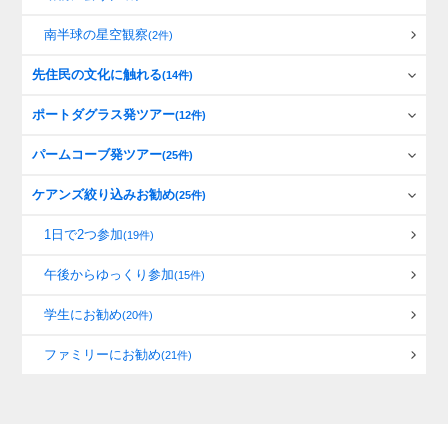
南半球の星空観察
(2件)
先住民の文化に触れる
(14件)
ポートダグラス発ツアー
(12件)
パームコーブ発ツアー
(25件)
ケアンズ絞り込みお勧め
(25件)
1日で2つ参加
(19件)
午後からゆっくり参加
(15件)
学生にお勧め
(20件)
ファミリーにお勧め
(21件)