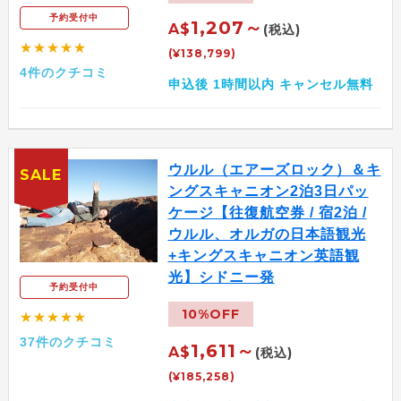
予約受付中
1,207～
A$
(税込)
★★★★★
(¥138,799)
4件のクチコミ
申込後 1時間以内 キャンセル無料
ウルル（エアーズロック）＆キ
SALE
ングスキャニオン2泊3日パッ
ケージ【往復航空券 / 宿2泊 /
ウルル、オルガの日本語観光
+キングスキャニオン英語観
光】シドニー発
予約受付中
10%OFF
★★★★★
37件のクチコミ
1,611～
A$
(税込)
(¥185,258)