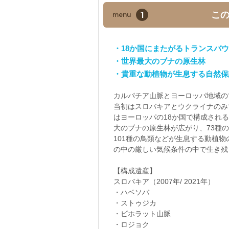
1
こ
menu
・18か国にまたがるトランスバ
・世界最大のブナの原生林
・貴重な動植物が生息する自然保
カルパチア山脈とヨーロッパ地域の
当初はスロバキアとウクライナのみ
はヨーロッパの18か国で構成され
大のブナの原生林が広がり、73種の
101種の鳥類などが生息する動植
の中の厳しい気候条件の中で生き残
【構成遺産】
スロバキア（2007年/ 2021年）
・ハベソバ
・ストゥジカ
・ビホラット山脈
・ロジョク