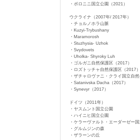
・ポロニニ国立公園（2021）
ウクライナ（2007年/ 2017年）
・チョルノホラ山脈
・Kuzyi-Trybushany
・Maramorosh
・Stuzhysia- Uzhok
・Svydovets
・Uholka- Shyroky Luh
・ゴルガニ自然保護区（2017）
・ロズトッチャ自然保護区（2017
・ザチャロヴァニ・クライ国立自然公
・Satanіvska Dacha（2017）
・Synevyr（2017）
ドイツ（2011年）
・ヤスムント国立公園
・ハイニヒ国立公園
・ケラーヴァルト・エーダーゼー国
・グルムジンの森
・ザラーンの丘