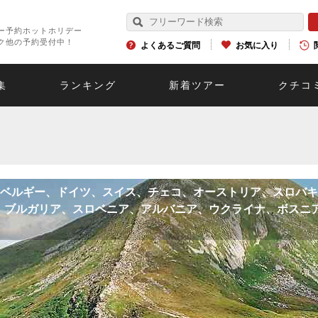
ー予約ホットホリデー
ク他の予約受付中！
よくあるご質問
お気に入り
集
ランキング
新着ツアー
クチコ
ベルギー、ドイツ、スイス、チェコ、オーストリア、スロバキ
、ブルガリア、スロベニア、アルバニア、ウクライナ、ボスニ