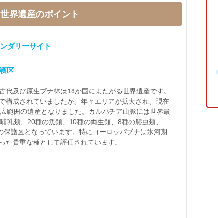
の世界遺産のポイント
ウンダリーサイト
護区
古代及び原生ブナ林は18か国にまたがる世界遺産です。
で構成されていましたが、年々エリアが拡大され、現在
る広範囲の遺産となりました。カルパチア山脈には世界最
哺乳類、20種の魚類、10種の両生類、8種の爬虫類、
物の保護区となっています。特にヨーロッパブナは氷河期
った貴重な種として評価されています。