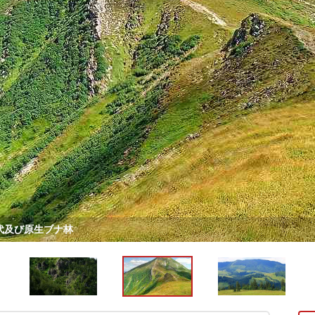
代及び原生ブナ林