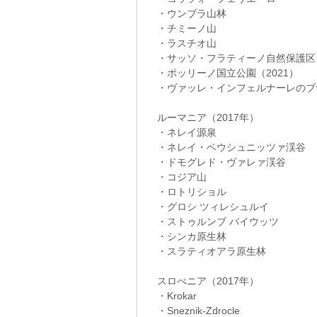
・ウンブラ山林
・チミーノ山
・ラスチオ山
・サッソ・フラティーノ自然保護区
・ポッリーノ国立公園（2021）
・ヴァッレ・インフェルナーレのブナ
ルーマニア（2017年）
・ネレイ源泉
・ネレイ・ベウシュニッツァ渓谷
・ドモグレド・ヴァレァ渓谷
・コジア山
・ロトリショル
・グロシ ツィレシュルイ
・ストゥルンブ バイウッツ
・シンカ原生林
・スラティオアラ原生林
スロべニア（2017年）
・Krokar
・Sneznik-Zdrocle