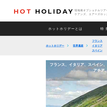
HOT
HOLIDAY
現地発オプショナルツア
ケアンズ、エアーズロッ
ホットホリデーとは
特 
フランス
ホットホリデー
世界遺産
イタリア
スペイン
フランス、イタリア、スペイン、
アチア