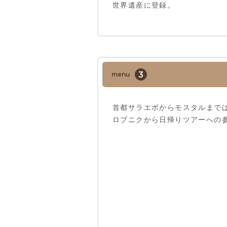
世界遺産に登録。
3
menu
首都サラエボからモスタルまで
ロブニクから日帰りツアーへの