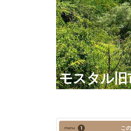
モスタル旧
1
こ
menu