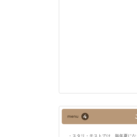
4
menu
・スタリ・モストでは、毎年夏にな