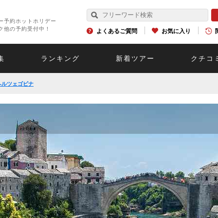
ー予約ホットホリデー
ク他の予約受付中！
よくあるご質問
お気に入り
集
ランキング
新着ツアー
クチコ
ヘルツェゴビナ