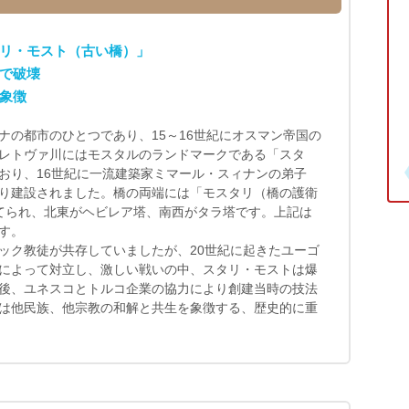
リ・モスト（古い橋）」
で破壊
象徴
ナの都市のひとつであり、15～16世紀にオスマン帝国の
レトヴァ川にはモスタルのランドマークである「スタ
おり、16世紀に一流建築家ミマール・スィナンの弟子
り建設されました。橋の両端には「モスタリ（橋の護衛
てられ、北東がヘビレア塔、南西がタラ塔です。上記は
す。
ック教徒が共存していましたが、20世紀に起きたユーゴ
によって対立し、激しい戦いの中、スタリ・モストは爆
後、ユネスコとトルコ企業の協力により創建当時の技法
は他民族、他宗教の和解と共生を象徴する、歴史的に重