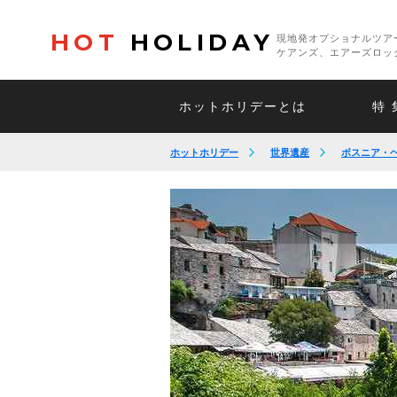
HOT
HOLIDAY
現地発オプショナルツア
ケアンズ、エアーズロッ
ホットホリデーとは
特 
ホットホリデー
世界遺産
ボスニア・