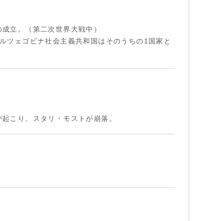
の成立。（第二次世界大戦中）
ヘルツェゴビナ社会主義共和国はそのうちの1国家と
。
が起こり、スタリ・モストが崩落。