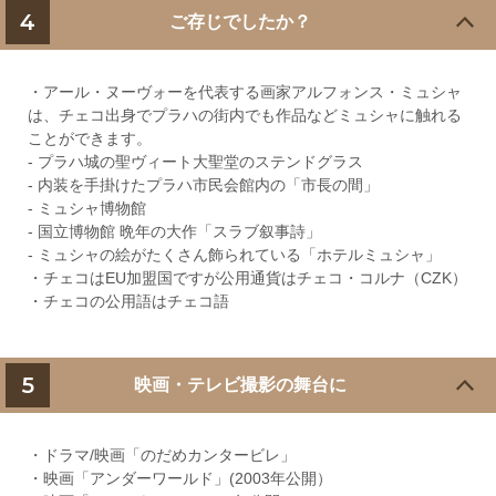
4
ご存じでしたか？
・アール・ヌーヴォーを代表する画家アルフォンス・ミュシャ
は、チェコ出身でプラハの街内でも作品などミュシャに触れる
ことができます。
- プラハ城の聖ヴィート大聖堂のステンドグラス
- 内装を手掛けたプラハ市民会館内の「市長の間」
- ミュシャ博物館
- 国立博物館 晩年の大作「スラブ叙事詩」
- ミュシャの絵がたくさん飾られている「ホテルミュシャ」
・チェコはEU加盟国ですが公用通貨はチェコ・コルナ（CZK）
・チェコの公用語はチェコ語
5
映画・テレビ撮影の舞台に
・ドラマ/映画「のだめカンタービレ」
・映画「アンダーワールド」(2003年公開）