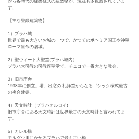
から各時代の建築様式の建造物が、現在も多数残されていま
す。
【主な登録建築物】
1）プラハ城
世界で最も大きいお城の一つで、かつてのボヘミア国王や神聖
ローマ皇帝の居城。
2）聖ヴィート大聖堂(プラハ城内）
プラハ大司教の司教座聖堂で、チェコで一番大きな教会。
3）旧市庁舎
1938年に創立。塔、出窓の 礼拝堂からなるゴシック様式最古
の複合建築。
4）天文時計（プラハオルロイ)
旧市庁舎にある天文時計は世界最古の天文時計と言われてま
す。
5）カレル橋
モルダウ川にかかるプラハで最も古い橋。