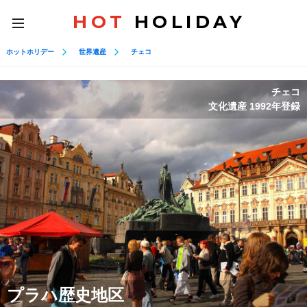
HOT
HOLIDAY
toggle
navigation
ホットホリデー
世界遺産
チェコ
チェコ
文化遺産 1992年登録
プラハ歴史地区