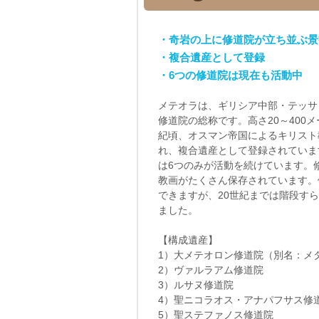
・奇岩の上に修道院が立ち並ぶ景
・複合遺産として登録
・6つの修道院は現在も活動中
メテオラは、ギリシア中部・テッサ
修道院の総称です。高さ20～400
紀頃、オスマン帝国によるキリスト
れ、複合遺産として登録されていま
は6つのみが活動を続けています。
教画がたくさん保存されています。
できますが、20世紀までは階段す
ました。
【構成遺産】
1）大メテオロン修道院（別名：メ
2）ヴァルラアム修道院
3）ルサヌ修道院
4）聖ニコラオス・アナパフサス修
5）聖ステファノス修道院