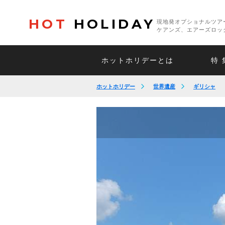
HOT
HOLIDAY
現地発オプショナルツア
ケアンズ、エアーズロッ
ホットホリデーとは
特 
ホットホリデー
世界遺産
ギリシャ