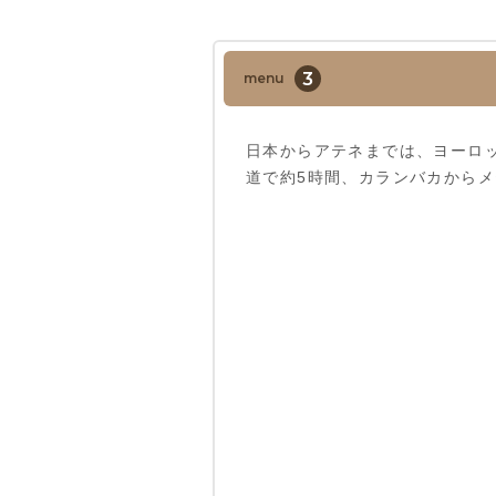
3
menu
日本からアテネまでは、ヨーロ
道で約5時間、カランバカからメ