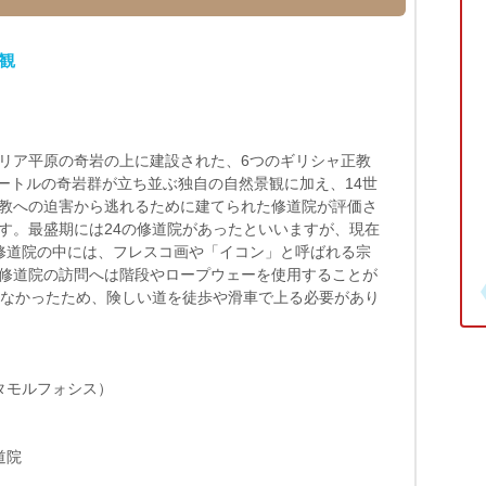
観
リア平原の奇岩の上に建設された、6つのギリシャ正教
メートルの奇岩群が立ち並ぶ独自の自然景観に加え、14世
教への迫害から逃れるために建てられた修道院が評価さ
す。最盛期には24の修道院があったといいますが、現在
修道院の中には、フレスコ画や「イコン」と呼ばれる宗
修道院の訪問へは階段やロープウェーを使用することが
らなかったため、険しい道を徒歩や滑車で上る必要があり
タモルフォシス）
道院