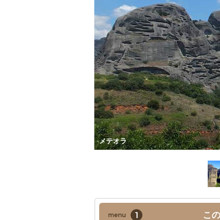
メテオラ
1
こ
menu