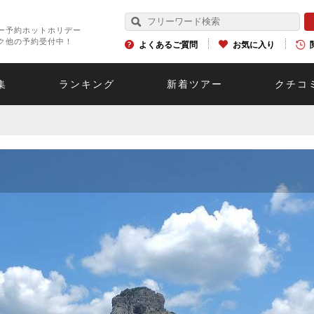
ー予約ホットホリデー
ク他の予約受付中！
よくあるご質問
お気に入り
集
ランキング
新着ツアー
クチコ