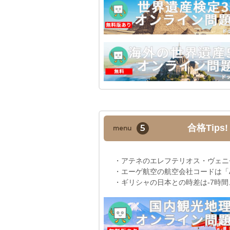
5
合格Tips
menu
・アテネのエレフテリオス・ヴェニ
・エーゲ航空の航空会社コードは「
・ギリシャの日本との時差は-7時間