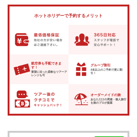
ホットホリデーで
予約するメリット
航空券も手配できま
グループ割引
す！
4名以上のご予約で
更に割
要望に沿った柔軟な
ツアーア
引！
レンジも可
オーダーメイドの旅
あなただけの周遊・個人旅行
を
旅のプロが提案