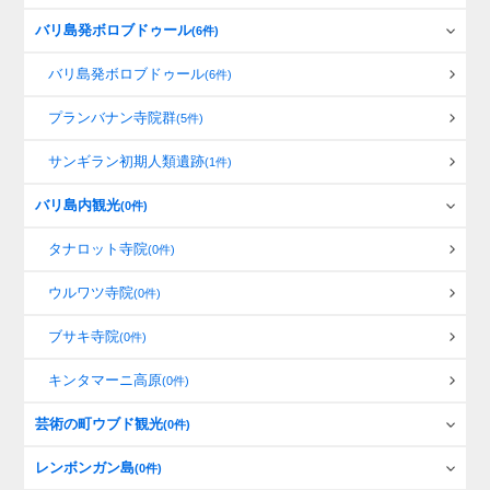
バリ島発ボロブドゥール
(6件)
バリ島発ボロブドゥール
(6件)
プランバナン寺院群
(5件)
サンギラン初期人類遺跡
(1件)
バリ島内観光
(0件)
タナロット寺院
(0件)
ウルワツ寺院
(0件)
ブサキ寺院
(0件)
キンタマーニ高原
(0件)
芸術の町ウブド観光
(0件)
レンボンガン島
(0件)