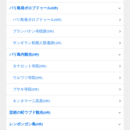
バリ島発ボロブドゥール
(6件)
バリ島発ボロブドゥール
(6件)
プランバナン寺院群
(5件)
サンギラン初期人類遺跡
(1件)
バリ島内観光
(0件)
タナロット寺院
(0件)
ウルワツ寺院
(0件)
ブサキ寺院
(0件)
キンタマーニ高原
(0件)
芸術の町ウブド観光
(0件)
レンボンガン島
(0件)