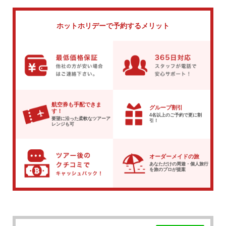
ホットホリデーで
予約するメリット
航空券も手配できま
グループ割引
す！
4名以上のご予約で
更に割
要望に沿った柔軟な
ツアーア
引！
レンジも可
オーダーメイドの旅
あなただけの周遊・個人旅行
を
旅のプロが提案